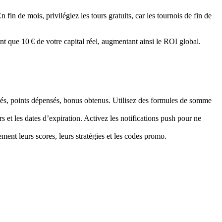
n de mois, privilégiez les tours gratuits, car les tournois de fin de
t que 10 € de votre capital réel, augmentant ainsi le ROI global.
gnés, points dépensés, bonus obtenus. Utilisez des formules de somme
rs et les dates d’expiration. Activez les notifications push pour ne
ent leurs scores, leurs stratégies et les codes promo.