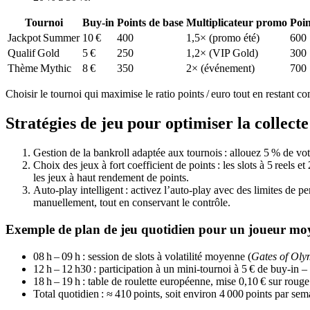
Tournoi
Buy‑in
Points de base
Multiplicateur promo
Poin
Jackpot Summer
10 €
400
1,5× (promo été)
600
Qualif Gold
5 €
250
1,2× (VIP Gold)
300
Thème Mythic
8 €
350
2× (événement)
700
Choisir le tournoi qui maximise le ratio points / euro tout en restant 
Stratégies de jeu pour optimiser la collecte
Gestion de la bankroll adaptée aux tournois : allouez 5 % de vot
Choix des jeux à fort coefficient de points : les slots à 5 reels
les jeux à haut rendement de points.
Auto‑play intelligent : activez l’auto‑play avec des limites de p
manuellement, tout en conservant le contrôle.
Exemple de plan de jeu quotidien pour un joueur mo
08 h – 09 h : session de slots à volatilité moyenne (
Gates of Ol
12 h – 12 h30 : participation à un mini‑tournoi à 5 € de buy‑in 
18 h – 19 h : table de roulette européenne, mise 0,10 € sur rouge
Total quotidien : ≈ 410 points, soit environ 4 000 points par sem