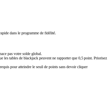
 rapide dans le programme de fidélité.
nace pas votre solde global.
ue les tables de blackjack peuvent ne rapporter que 0,5 point. Priorisez
requis pour atteindre le seuil de points sans devoir cliquer