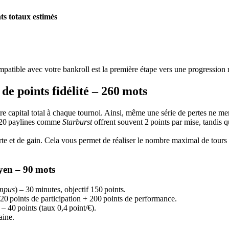
ts totaux estimés
compatible avec votre bankroll est la première étape vers une progression
 de points fidélité – 260 mots
re capital total à chaque tournoi. Ainsi, même une série de pertes ne me
 et 20 paylines comme
Starburst
offrent souvent 2 points par mise, tandis q
erte et de gain. Cela vous permet de réaliser le nombre maximal de tours 
yen – 90 mots
ympus
) – 30 minutes, objectif 150 points.
– 20 points de participation + 200 points de performance.
 – 40 points (taux 0,4 point/€).
aine.