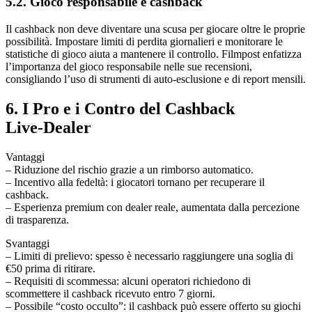
5.2. Gioco responsabile e cashback
Il cashback non deve diventare una scusa per giocare oltre le proprie
possibilità. Impostare limiti di perdita giornalieri e monitorare le
statistiche di gioco aiuta a mantenere il controllo. Filmpost enfatizza
l’importanza del gioco responsabile nelle sue recensioni,
consigliando l’uso di strumenti di auto‑esclusione e di report mensili.
6. I Pro e i Contro del Cashback
Live‑Dealer
Vantaggi
– Riduzione del rischio grazie a un rimborso automatico.
– Incentivo alla fedeltà: i giocatori tornano per recuperare il
cashback.
– Esperienza premium con dealer reale, aumentata dalla percezione
di trasparenza.
Svantaggi
– Limiti di prelievo: spesso è necessario raggiungere una soglia di
€50 prima di ritirare.
– Requisiti di scommessa: alcuni operatori richiedono di
scommettere il cashback ricevuto entro 7 giorni.
– Possibile “costo occulto”: il cashback può essere offerto su giochi