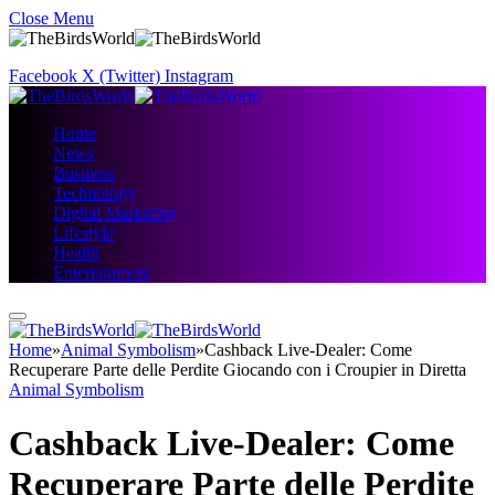
Close Menu
Facebook
X (Twitter)
Instagram
Home
News
Business
Technology
Digital Marketing
Lifestyle
Health
Entertainment
Home
»
Animal Symbolism
»
Cashback Live‑Dealer: Come
Recuperare Parte delle Perdite Giocando con i Croupier in Diretta
Animal Symbolism
Cashback Live‑Dealer: Come
Recuperare Parte delle Perdite