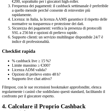
€200, soprattutto per i giocatori high‑roller.
Frequenza dei pagamenti: il cashback settimanale è preferibile
a quello mensile perché consente di reinvestire più
rapidamente.
Licenza: in Italia, la licenza AAMS garantisce il rispetto delle
normative su trasparenza e protezione dei dati.
Sicurezza dei pagamenti: verifica la presenza di protocolli
SSL a 256 bit e opzioni di prelievo rapide.
Supporto clienti: un servizio multilingue disponibile 24/7 è
indice di professionalità.
Checklist rapida
% cashback live ≥ 15 %?
Limite massimo ≥ €300?
Licenza ADM valida?
Opzioni di prelievo entro 48 h?
Supporto live chat attivo?
Filmpost, con le sue recensioni bookmaker approfondite, elenca
regolarmente i casinò che soddisfano questi standard, facilitando il
confronto per il giocatore esperto.
4. Calcolare il Proprio Cashback