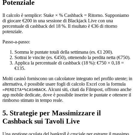
Potenziale
Il calcolo è semplice: Stake × % Cashback = Ritorno. Supponiamo
di giocare €200 in una sessione di Blackjack Live con una
percentuale di cashback del 18 %. Il risultato è €36 di ritorno
potenziale.
Passo‑a‑passo:
Somma le puntate totali della settimana (es. €1 200).
Sottrai le vincite (es. €450), ottenendo la perdita netta (€750).
Applica la percentuale di cashback (18 %): €750 × 0,18 =
€135.
Molti casinò forniscono un calcolatore integrato nel profilo utente; in
alternativa, è possibile usare fogli di calcolo Excel con la formula
. Alcuni siti, citati da Filmpost, offrono anche
=PERDITA*%CASHBACK
app mobile dedicate, dove è possibile inserire le puntate e ottenere il
rimborso stimato in tempo reale.
5. Strategie per Massimizzare il
Cashback sui Tavoli Live
Una gestione oculata del bankroll è cruciale per estrarre il massimo