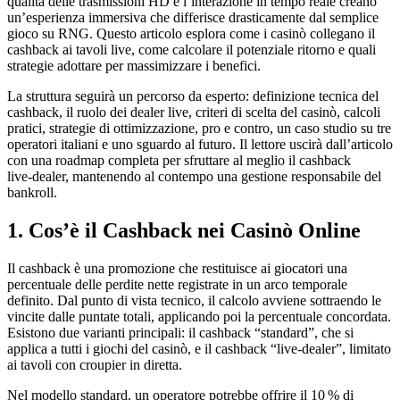
qualità delle trasmissioni HD e l’interazione in tempo reale creano
un’esperienza immersiva che differisce drasticamente dal semplice
gioco su RNG. Questo articolo esplora come i casinò collegano il
cashback ai tavoli live, come calcolare il potenziale ritorno e quali
strategie adottare per massimizzare i benefici.
La struttura seguirà un percorso da esperto: definizione tecnica del
cashback, il ruolo dei dealer live, criteri di scelta del casinò, calcoli
pratici, strategie di ottimizzazione, pro e contro, un caso studio su tre
operatori italiani e uno sguardo al futuro. Il lettore uscirà dall’articolo
con una roadmap completa per sfruttare al meglio il cashback
live‑dealer, mantenendo al contempo una gestione responsabile del
bankroll.
1. Cos’è il Cashback nei Casinò Online
Il cashback è una promozione che restituisce ai giocatori una
percentuale delle perdite nette registrate in un arco temporale
definito. Dal punto di vista tecnico, il calcolo avviene sottraendo le
vincite dalle puntate totali, applicando poi la percentuale concordata.
Esistono due varianti principali: il cashback “standard”, che si
applica a tutti i giochi del casinò, e il cashback “live‑dealer”, limitato
ai tavoli con croupier in diretta.
Nel modello standard, un operatore potrebbe offrire il 10 % di