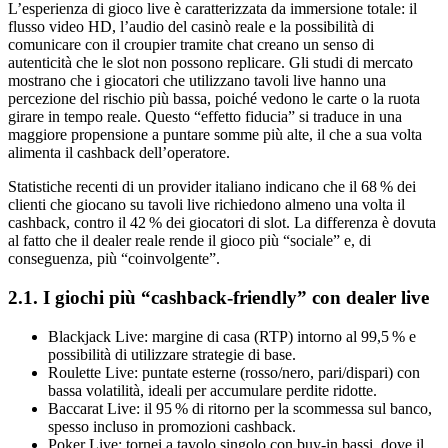
L’esperienza di gioco live è caratterizzata da immersione totale: il
flusso video HD, l’audio del casinò reale e la possibilità di
comunicare con il croupier tramite chat creano un senso di
autenticità che le slot non possono replicare. Gli studi di mercato
mostrano che i giocatori che utilizzano tavoli live hanno una
percezione del rischio più bassa, poiché vedono le carte o la ruota
girare in tempo reale. Questo “effetto fiducia” si traduce in una
maggiore propensione a puntare somme più alte, il che a sua volta
alimenta il cashback dell’operatore.
Statistiche recenti di un provider italiano indicano che il 68 % dei
clienti che giocano su tavoli live richiedono almeno una volta il
cashback, contro il 42 % dei giocatori di slot. La differenza è dovuta
al fatto che il dealer reale rende il gioco più “sociale” e, di
conseguenza, più “coinvolgente”.
2.1. I giochi più “cashback‑friendly” con dealer live
Blackjack Live: margine di casa (RTP) intorno al 99,5 % e
possibilità di utilizzare strategie di base.
Roulette Live: puntate esterne (rosso/nero, pari/dispari) con
bassa volatilità, ideali per accumulare perdite ridotte.
Baccarat Live: il 95 % di ritorno per la scommessa sul banco,
spesso incluso in promozioni cashback.
Poker Live: tornei a tavolo singolo con buy‑in bassi, dove il