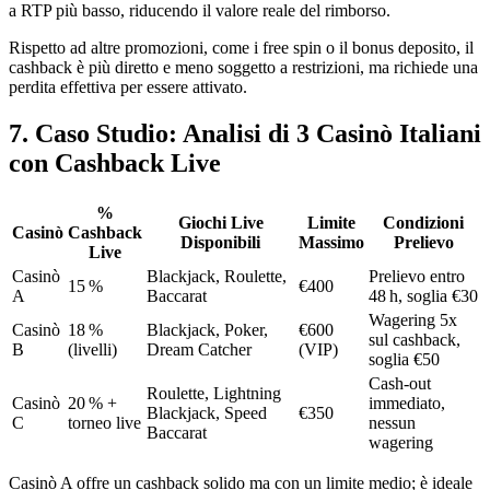
a RTP più basso, riducendo il valore reale del rimborso.
Rispetto ad altre promozioni, come i free spin o il bonus deposito, il
cashback è più diretto e meno soggetto a restrizioni, ma richiede una
perdita effettiva per essere attivato.
7. Caso Studio: Analisi di 3 Casinò Italiani
con Cashback Live
%
Giochi Live
Limite
Condizioni
Casinò
Cashback
Disponibili
Massimo
Prelievo
Live
Casinò
Blackjack, Roulette,
Prelievo entro
15 %
€400
A
Baccarat
48 h, soglia €30
Wagering 5x
Casinò
18 %
Blackjack, Poker,
€600
sul cashback,
B
(livelli)
Dream Catcher
(VIP)
soglia €50
Cash‑out
Roulette, Lightning
Casinò
20 % +
immediato,
Blackjack, Speed
€350
C
torneo live
nessun
Baccarat
wagering
Casinò A offre un cashback solido ma con un limite medio; è ideale