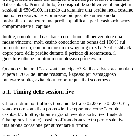
dal cashback. Prima di tutto, è consigliabile suddividere il budget in
sessioni di €50‑€100, in modo da garantire una perdita netta costante
ma non eccessiva. Le scommesse più piccole aumentano la
probabilità di generare una perdita qualificata per il cashback, senza
compromettere il capitale.
Inoltre, combinare il cashback con il bonus di benvenuto è una
mossa vincente: molti casinò concedono un bonus del 100 % sul
primo deposito, con un requisito di wagering di 30x. Se il cashback
copre parte delle perdite durante il periodo di scommessa, il
giocatore ottiene un ritorno complessivo più elevato.
Quando valutare il “cash‑out” anticipato? Se il cashback accumulato
supera il 70 % del limite massimo, è spesso più vantaggioso
prelevare subito, evitando ulteriori requisiti di scommessa.
5.1. Timing delle sessioni live
Gli orari di minor traffico, tipicamente tra le 02:00 e le 05:00 CET,
sono accompagnati da promozioni temporanee come “double
cashback”. Inoltre, durante i grandi eventi sportivi (es. finale di
Champions League) i casinò offrono bonus extra per le sale live,
una buona occasione per aumentare il ritorno.