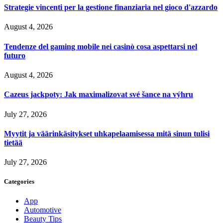
Strategie vincenti per la gestione finanziaria nel gioco d'azzardo
August 4, 2026
Tendenze del gaming mobile nei casinò cosa aspettarsi nel
futuro
August 4, 2026
Cazeus jackpoty: Jak maximalizovat své šance na výhru
July 27, 2026
Myytit ja väärinkäsitykset uhkapelaamisessa mitä sinun tulisi
tietää
July 27, 2026
Categories
App
Automotive
Beauty Tips