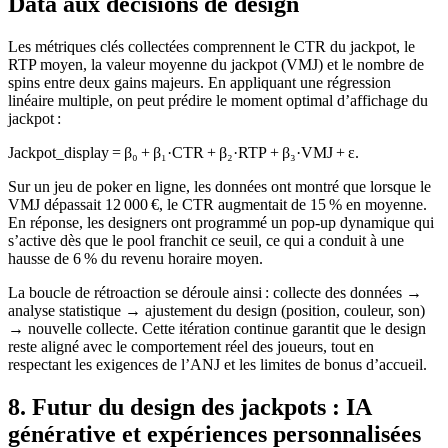
Data aux décisions de design
Les métriques clés collectées comprennent le CTR du jackpot, le
RTP moyen, la valeur moyenne du jackpot (VMJ) et le nombre de
spins entre deux gains majeurs. En appliquant une régression
linéaire multiple, on peut prédire le moment optimal d’affichage du
jackpot :
Jackpot_display = β₀ + β₁·CTR + β₂·RTP + β₃·VMJ + ε.
Sur un jeu de poker en ligne, les données ont montré que lorsque le
VMJ dépassait 12 000 €, le CTR augmentait de 15 % en moyenne.
En réponse, les designers ont programmé un pop‑up dynamique qui
s’active dès que le pool franchit ce seuil, ce qui a conduit à une
hausse de 6 % du revenu horaire moyen.
La boucle de rétroaction se déroule ainsi : collecte des données →
analyse statistique → ajustement du design (position, couleur, son)
→ nouvelle collecte. Cette itération continue garantit que le design
reste aligné avec le comportement réel des joueurs, tout en
respectant les exigences de l’ANJ et les limites de bonus d’accueil.
8. Futur du design des jackpots : IA
générative et expériences personnalisées