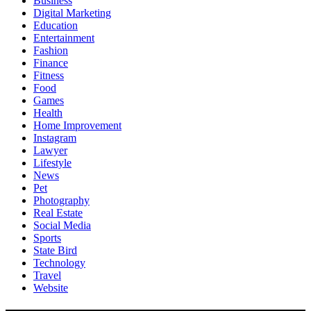
Business
Digital Marketing
Education
Entertainment
Fashion
Finance
Fitness
Food
Games
Health
Home Improvement
Instagram
Lawyer
Lifestyle
News
Pet
Photography
Real Estate
Social Media
Sports
State Bird
Technology
Travel
Website