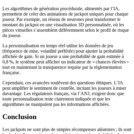
Les algorithmes de génération procédurale, alimentés par l’IA,
permettent de créer des animations de jackpot uniques pour chaque
joueur. Par exemple, un réseau de neurones peut transformer le
montant du jackpot en une visualisation 3D personnalisée, où les
pièces virtuelles s’assemblent différemment selon le profil de risque
du joueur.
La personnalisation en temps réel utilise les données de jeu
(fréquence de mise, volatilité préférée) pour ajuster la probabilité
affichée de gain. Si un joueur a une probabilité de gain estimée à
0,8 %, le système peut afficher un indicateur de « chances élevées »
tout en maintenant la transparence requise par la réglementation
française.
Cependant, ces avancées soulèvent des questions éthiques. L’IA
peut amplifier le sentiment de contrôle, incitant les joueurs à miser
davantage. Les régulateurs français, via l’ANJ, exigent donc que
toute personnalisation reste clairement indiquée et que les
algorithmes ne manipulent pas les informations affichées.
Conclusion
Les jackpots ne sont plus de simples récompenses aléatoires ; ils sont