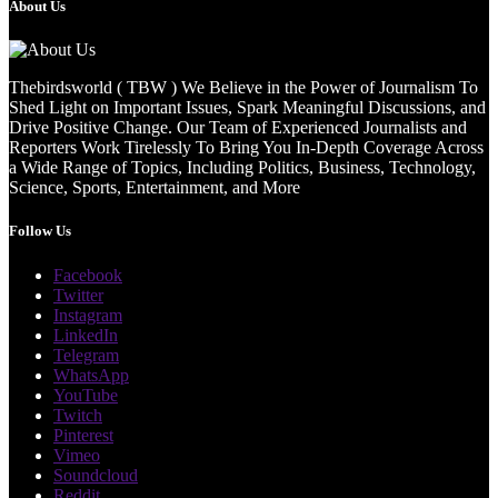
About Us
Thebirdsworld ( TBW ) We Believe in the Power of Journalism To
Shed Light on Important Issues, Spark Meaningful Discussions, and
Drive Positive Change. Our Team of Experienced Journalists and
Reporters Work Tirelessly To Bring You In-Depth Coverage Across
a Wide Range of Topics, Including Politics, Business, Technology,
Science, Sports, Entertainment, and More
Follow Us
Facebook
Twitter
Instagram
LinkedIn
Telegram
WhatsApp
YouTube
Twitch
Pinterest
Vimeo
Soundcloud
Reddit