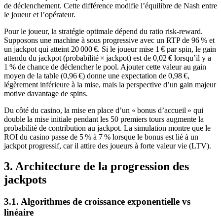
de déclenchement. Cette différence modifie l’équilibre de Nash entre
le joueur et l’opérateur.
Pour le joueur, la stratégie optimale dépend du ratio risk‑reward.
Supposons une machine à sous progressive avec un RTP de 96 % et
un jackpot qui atteint 20 000 €. Si le joueur mise 1 € par spin, le gain
attendu du jackpot (probabilité × jackpot) est de 0,02 € lorsqu’il y a
1 % de chance de déclencher le pool. Ajouter cette valeur au gain
moyen de la table (0,96 €) donne une expectation de 0,98 €,
légèrement inférieure à la mise, mais la perspective d’un gain majeur
motive davantage de spins.
Du côté du casino, la mise en place d’un « bonus d’accueil » qui
double la mise initiale pendant les 50 premiers tours augmente la
probabilité de contribution au jackpot. La simulation montre que le
ROI du casino passe de 5 % à 7 % lorsque le bonus est lié à un
jackpot progressif, car il attire des joueurs à forte valeur vie (LTV).
3. Architecture de la progression des
jackpots
3.1. Algorithmes de croissance exponentielle vs
linéaire