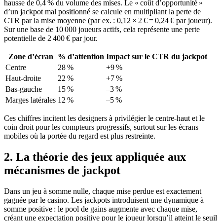
hausse de 0,4 % du volume des mises. Le « coût d’opportunité »
d’un jackpot mal positionné se calcule en multipliant la perte de
CTR par la mise moyenne (par ex. : 0,12 × 2 € = 0,24 € par joueur).
Sur une base de 10 000 joueurs actifs, cela représente une perte
potentielle de 2 400 € par jour.
Zone d’écran
% d’attention
Impact sur le CTR du jackpot
Centre
28 %
+9 %
Haut‑droite
22 %
+7 %
Bas‑gauche
15 %
–3 %
Marges latérales
12 %
–5 %
Ces chiffres incitent les designers à privilégier le centre‑haut et le
coin droit pour les compteurs progressifs, surtout sur les écrans
mobiles où la portée du regard est plus restreinte.
2. La théorie des jeux appliquée aux
mécanismes de jackpot
Dans un jeu à somme nulle, chaque mise perdue est exactement
gagnée par le casino. Les jackpots introduisent une dynamique à
somme positive : le pool de gains augmente avec chaque mise,
créant une expectation positive pour le joueur lorsqu’il atteint le seuil