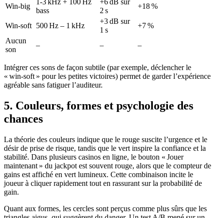
1‑3 kHz + 100 Hz
+6 dB sur
Win‑big
+18 %
bass
2 s
+3 dB sur
Win‑soft
500 Hz – 1 kHz
+7 %
1 s
Aucun
–
–
–
son
Intégrer ces sons de façon subtile (par exemple, déclencher le
« win‑soft » pour les petites victoires) permet de garder l’expérience
agréable sans fatiguer l’auditeur.
5. Couleurs, formes et psychologie des
chances
La théorie des couleurs indique que le rouge suscite l’urgence et le
désir de prise de risque, tandis que le vert inspire la confiance et la
stabilité. Dans plusieurs casinos en ligne, le bouton « Jouer
maintenant » du jackpot est souvent rouge, alors que le compteur de
gains est affiché en vert lumineux. Cette combinaison incite le
joueur à cliquer rapidement tout en rassurant sur la probabilité de
gain.
Quant aux formes, les cercles sont perçus comme plus sûrs que les
triangles aigus, qui suggèrent du danger. Un test A/B mené sur un