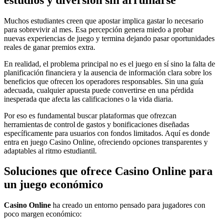
Muchos estudiantes creen que apostar implica gastar lo necesario
para sobrevivir al mes. Esa percepción genera miedo a probar
nuevas experiencias de juego y termina dejando pasar oportunidades
reales de ganar premios extra.
En realidad, el problema principal no es el juego en sí sino la falta de
planificación financiera y la ausencia de información clara sobre los
beneficios que ofrecen los operadores responsables. Sin una guía
adecuada, cualquier apuesta puede convertirse en una pérdida
inesperada que afecta las calificaciones o la vida diaria.
Por eso es fundamental buscar plataformas que ofrezcan
herramientas de control de gastos y bonificaciones diseñadas
específicamente para usuarios con fondos limitados. Aquí es donde
entra en juego Casino Online, ofreciendo opciones transparentes y
adaptables al ritmo estudiantil.
Soluciones que ofrece Casino Online para
un juego económico
Casino Online
ha creado un entorno pensado para jugadores con
poco margen económico: