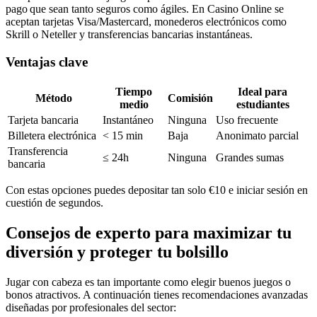
pago que sean tanto seguros como ágiles. En Casino Online se
aceptan tarjetas Visa/Mastercard, monederos electrónicos como
Skrill o Neteller y transferencias bancarias instantáneas.
Ventajas clave
Tiempo
Ideal para
Método
Comisión
medio
estudiantes
Tarjeta bancaria
Instantáneo
Ninguna
Uso frecuente
Billetera electrónica
< 15 min
Baja
Anonimato parcial
Transferencia
≤ 24h
Ninguna
Grandes sumas
bancaria
Con estas opciones puedes depositar tan solo €10 e iniciar sesión en
cuestión de segundos.
Consejos de experto para maximizar tu
diversión y proteger tu bolsillo
Jugar con cabeza es tan importante como elegir buenos juegos o
bonos atractivos. A continuación tienes recomendaciones avanzadas
diseñadas por profesionales del sector: