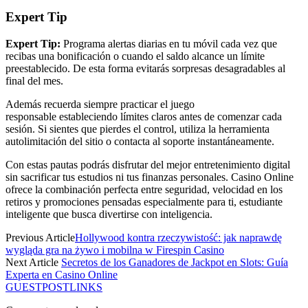
Expert Tip
Expert Tip:
Programa alertas diarias en tu móvil cada vez que
recibas una bonificación o cuando el saldo alcance un límite
preestablecido. De esta forma evitarás sorpresas desagradables al
final del mes.
Además recuerda siempre practicar el juego
responsable estableciendo límites claros antes de comenzar cada
sesión. Si sientes que pierdes el control, utiliza la herramienta
autolimitación del sitio o contacta al soporte instantáneamente.
Con estas pautas podrás disfrutar del mejor entretenimiento digital
sin sacrificar tus estudios ni tus finanzas personales. Casino Online
ofrece la combinación perfecta entre seguridad, velocidad en los
retiros y promociones pensadas especialmente para ti, estudiante
inteligente que busca divertirse con inteligencia.
Previous Article
Hollywood kontra rzeczywistość: jak naprawdę
wygląda gra na żywo i mobilna w Firespin Casino
Next Article
Secretos de los Ganadores de Jackpot en Slots: Guía
Experta en Casino Online
GUESTPOSTLINKS