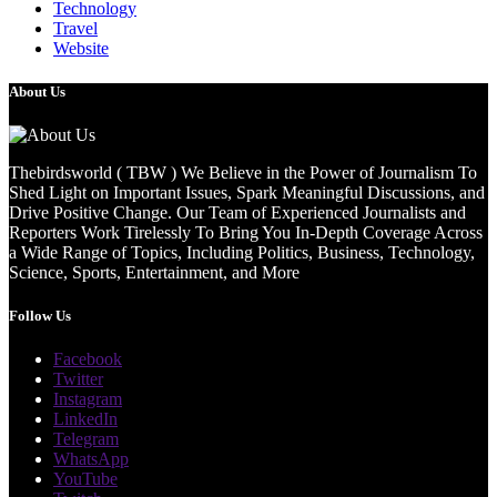
Technology
Travel
Website
About Us
Thebirdsworld ( TBW ) We Believe in the Power of Journalism To
Shed Light on Important Issues, Spark Meaningful Discussions, and
Drive Positive Change. Our Team of Experienced Journalists and
Reporters Work Tirelessly To Bring You In-Depth Coverage Across
a Wide Range of Topics, Including Politics, Business, Technology,
Science, Sports, Entertainment, and More
Follow Us
Facebook
Twitter
Instagram
LinkedIn
Telegram
WhatsApp
YouTube