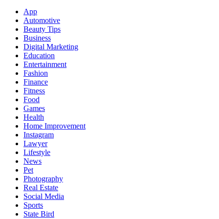
App
Automotive
Beauty Tips
Business
Digital Marketing
Education
Entertainment
Fashion
Finance
Fitness
Food
Games
Health
Home Improvement
Instagram
Lawyer
Lifestyle
News
Pet
Photography
Real Estate
Social Media
Sports
State Bird