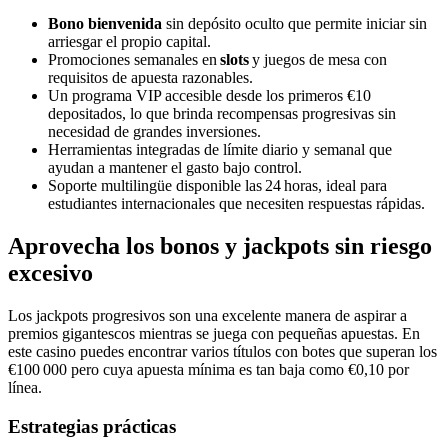
Bono bienvenida
sin depósito oculto que permite iniciar sin
arriesgar el propio capital.
Promociones semanales en
slots
y juegos de mesa con
requisitos de apuesta razonables.
Un programa VIP accesible desde los primeros €10
depositados, lo que brinda recompensas progresivas sin
necesidad de grandes inversiones.
Herramientas integradas de límite diario y semanal que
ayudan a mantener el gasto bajo control.
Soporte multilingüe disponible las 24 horas, ideal para
estudiantes internacionales que necesiten respuestas rápidas.
Aprovecha los bonos y jackpots sin riesgo
excesivo
Los jackpots progresivos son una excelente manera de aspirar a
premios gigantescos mientras se juega con pequeñas apuestas. En
este casino puedes encontrar varios títulos con botes que superan los
€100 000 pero cuya apuesta mínima es tan baja como €0,10 por
línea.
Estrategias prácticas