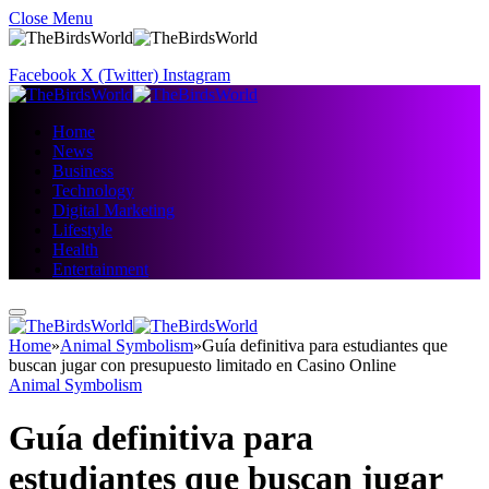
Close Menu
Facebook
X (Twitter)
Instagram
Home
News
Business
Technology
Digital Marketing
Lifestyle
Health
Entertainment
Home
»
Animal Symbolism
»
Guía definitiva para estudiantes que
buscan jugar con presupuesto limitado en Casino Online
Animal Symbolism
Guía definitiva para
estudiantes que buscan jugar