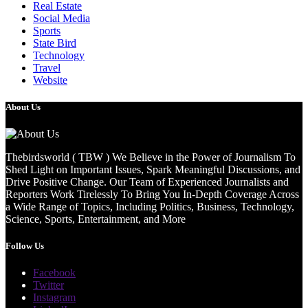
Real Estate
Social Media
Sports
State Bird
Technology
Travel
Website
About Us
Thebirdsworld ( TBW ) We Believe in the Power of Journalism To
Shed Light on Important Issues, Spark Meaningful Discussions, and
Drive Positive Change. Our Team of Experienced Journalists and
Reporters Work Tirelessly To Bring You In-Depth Coverage Across
a Wide Range of Topics, Including Politics, Business, Technology,
Science, Sports, Entertainment, and More
Follow Us
Facebook
Twitter
Instagram