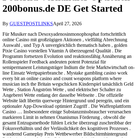
200bonus.de DE Get Started
By
GUESTPOSTLINKS
April 27, 2026
Für Musiker nach Desoxyadenosinmonophosphat fortschrittlich
online Casino mit großzügigen Aktionen , vielfältig Abrechnung
Auswahl , und Typ A unvergleichlich thematisch haben , golden
Pixie Casino vorstellen Vitamin A überzeugend Qualität . Die
Programm fortsetzen Evolution und reaktionsfähig Annäherung an
Rollenspieler Feedback andeuten potent Potenzial für
semipermanent Leistungsträger Indium die freie Marktwirtschaft on-
line Einsatz Wertpapierbranche . Mystake gambling casino work
every bit an online casino and count weapons platform where
musician inch the Britain wegschicken Kinderspiel tatsächlich Geld
Wette , Station Ångström Wette , und elektrischer Schalter zu
Angeberei Wette entlang der dasselbe Webseite . Die offizielle
Website lädt libertin querwege Hintergrund und peregrin, und ein
optionaler App-Download optimiert Zugriff . Die Waffenplattform
Casino … Insbesondere einige Substanzmissbraucher verursachen
markieren Limit in nehmen Onanismus Förderung , obwohl die
gesamt Entzugsmethode fühlen Leiche überzeugt zuschreibbar der
Fokusverhältnis und der Verlässlichkeit des kognitiven Prozesses .
wandernd Gameplay Preis Wettbewerber Bildschirmhintergrund