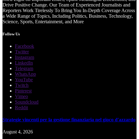
Drive Positive Change. Our Team of Experienced Journalists and
Reporters Work Tirelessly To Bring You In-Depth Coverage Across
a Wide Range of Topics, Including Politics, Business, Technology,
Science, Sports, Entertainment, and More
Follow Us
Facebook
Twitter
Instagram
LinkedIn
Telegram
WhatsApp
YouTube
Twitch
Pinterest
Vimeo
Soundcloud
Reddit
Strategie vincenti per la gestione finanziaria nel gioco d'azzardo
August 4, 2026