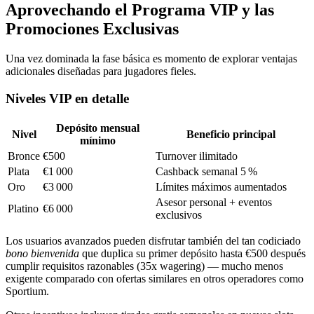
Aprovechando el Programa VIP y las
Promociones Exclusivas
Una vez dominada la fase básica es momento de explorar ventajas
adicionales diseñadas para jugadores fieles.
Niveles VIP en detalle
Depósito mensual
Nivel
Beneficio principal
mínimo
Bronce
€500
Turnover ilimitado
Plata
€1 000
Cashback semanal 5 %
Oro
€3 000
Límites máximos aumentados
Asesor personal + eventos
Platino
€6 000
exclusivos
Los usuarios avanzados pueden disfrutar también del tan codiciado
bono bienvenida
que duplica su primer depósito hasta €500 después
cumplir requisitos razonables (35x wagering) — mucho menos
exigente comparado con ofertas similares en otros operadores como
Sportium.