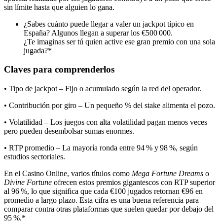
sin límite hasta que alguien lo gana.
¿Sabes cuánto puede llegar a valer un jackpot típico en
España? Algunos llegan a superar los €500 000.
¿Te imaginas ser tú quien active ese gran premio con una sola
jugada?*
Claves para comprenderlos
• Tipo de jackpot – Fijo o acumulado según la red del operador.
• Contribución por giro – Un pequeño % del stake alimenta el pozo.
• Volatilidad – Los juegos con alta volatilidad pagan menos veces
pero pueden desembolsar sumas enormes.
• RTP promedio – La mayoría ronda entre 94 % y 98 %, según
estudios sectoriales.
En el Casino Online, varios títulos como
Mega Fortune Dreams
o
Divine Fortune
ofrecen estos premios gigantescos con RTP superior
al 96 %, lo que significa que cada €100 jugados retornan €96 en
promedio a largo plazo. Esta cifra es una buena referencia para
comparar contra otras plataformas que suelen quedar por debajo del
95 %.*