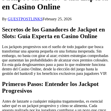
en Casino Online
By
GUESTPOSTLINKS
February 25, 2026
Secretos de los Ganadores de Jackpot en
Slots: Guía Experta en Casino Online
Los jackpots progresivos son el sueño de todo jugador que busca
transformar una apuesta pequeña en una fortuna inesperada. Sin
embargo, no basta con girar al azar; existen estrategias comprobadas
que aumentan las probabilidades de alcanzar esos premios colosales.
En esta guía desglosaremos paso a paso lo que realmente funciona
dentro del Casino Online, desde la elección del juego hasta la
gestión del bankroll y los beneficios exclusivos para jugadores VIP.
Primeros Pasos: Entender los Jackpot
Progresivos
Antes de lanzarte a cualquier máquina tragamonedas, es esencial
saber qué es un jackpot progresivo y cómo se alimenta. Cada
apuesta realizada por los jugadores contribuye a un pozo que crece