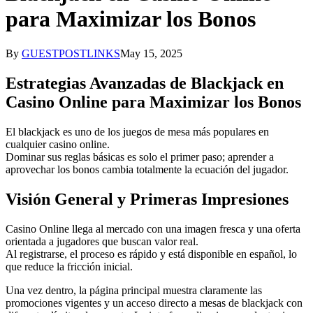
para Maximizar los Bonos
By
GUESTPOSTLINKS
May 15, 2025
Estrategias Avanzadas de Blackjack en
Casino Online para Maximizar los Bonos
El blackjack es uno de los juegos de mesa más populares en
cualquier casino online.
Dominar sus reglas básicas es solo el primer paso; aprender a
aprovechar los bonos cambia totalmente la ecuación del jugador.
Visión General y Primeras Impresiones
Casino Online llega al mercado con una imagen fresca y una oferta
orientada a jugadores que buscan valor real.
Al registrarse, el proceso es rápido y está disponible en español, lo
que reduce la fricción inicial.
Una vez dentro, la página principal muestra claramente las
promociones vigentes y un acceso directo a mesas de blackjack con