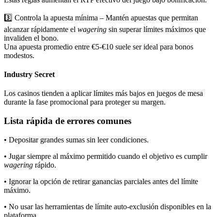
3️⃣ Controla la apuesta mínima – Mantén apuestas que permitan
alcanzar rápidamente el
wagering
sin superar límites máximos que
invaliden el bono.
Una apuesta promedio entre €5‑€10 suele ser ideal para bonos
modestos.
Industry Secret
Los casinos tienden a aplicar límites más bajos en juegos de mesa
durante la fase promocional para proteger su margen.
Lista rápida de errores comunes
• Depositar grandes sumas sin leer condiciones.
• Jugar siempre al máximo permitido cuando el objetivo es cumplir
wagering
rápido.
• Ignorar la opción de retirar ganancias parciales antes del límite
máximo.
• No usar las herramientas de límite auto‑exclusión disponibles en la
plataforma.