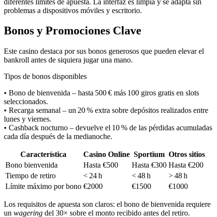
diferentes límites de apuesta. La interfaz es limpia y se adapta sin
problemas a dispositivos móviles y escritorio.
Bonos y Promociones Clave
Este casino destaca por sus bonos generosos que pueden elevar el
bankroll antes de siquiera jugar una mano.
Tipos de bonos disponibles
• Bono de bienvenida – hasta 500 € más 100 giros gratis en slots
seleccionados.
• Recarga semanal – un 20 % extra sobre depósitos realizados entre
lunes y viernes.
• Cashback nocturno – devuelve el 10 % de las pérdidas acumuladas
cada día después de la medianoche.
Característica
Casino Online
Sportium
Otros sitios
Bono bienvenida
Hasta €500
Hasta €300
Hasta €200
Tiempo de retiro
< 24 h
< 48 h
> 48 h
Límite máximo por bono
€2000
€1500
€1000
Los requisitos de apuesta son claros: el bono de bienvenida requiere
un
wagering
del 30× sobre el monto recibido antes del retiro.