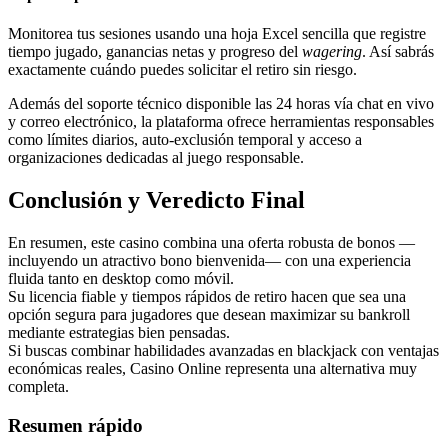
Monitorea tus sesiones usando una hoja Excel sencilla que registre
tiempo jugado, ganancias netas y progreso del
wagering
. Así sabrás
exactamente cuándo puedes solicitar el retiro sin riesgo.
Además del soporte técnico disponible las 24 horas vía chat en vivo
y correo electrónico, la plataforma ofrece herramientas responsables
como límites diarios, auto‑exclusión temporal y acceso a
organizaciones dedicadas al juego responsable.
Conclusión y Veredicto Final
En resumen, este casino combina una oferta robusta de bonos —
incluyendo un atractivo bono bienvenida— con una experiencia
fluida tanto en desktop como móvil.
Su licencia fiable y tiempos rápidos de retiro hacen que sea una
opción segura para jugadores que desean maximizar su bankroll
mediante estrategias bien pensadas.
Si buscas combinar habilidades avanzadas en blackjack con ventajas
económicas reales, Casino Online representa una alternativa muy
completa.
Resumen rápido