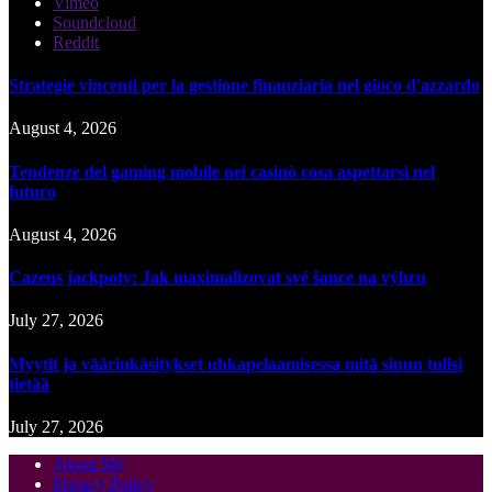
Vimeo
Soundcloud
Reddit
Strategie vincenti per la gestione finanziaria nel gioco d'azzardo
August 4, 2026
Tendenze del gaming mobile nei casinò cosa aspettarsi nel
futuro
August 4, 2026
Cazeus jackpoty: Jak maximalizovat své šance na výhru
July 27, 2026
Myytit ja väärinkäsitykset uhkapelaamisessa mitä sinun tulisi
tietää
July 27, 2026
About Me
Privacy Policy