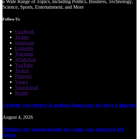
a Wide Range of Topics, Including Politics, Business, Technology,
Science, Sports, Entertainment, and More
Follow Us
Facebook
Twitter
Instagram
LinkedIn
Telegram
WhatsApp
YouTube
Twitch
Pinterest
Vimeo
Soundcloud
Reddit
Strategie vincenti per la gestione finanziaria nel gioco d'azzardo
August 4, 2026
Tendenze del gaming mobile nei casinò cosa aspettarsi nel
futuro