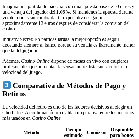
Imagina una partida de baccarat con una apuesta base de 10 euros y
una ventaja del jugador del 1,06 %. Si mantienes la apuesta durante
veinte rondas sin cambiarla, tu expectativa es ganar
aproximadamente 12 euros después de considerar la comisión del
casino.
Industry Secret: En partidas largas la mejor opción es seguir
apostando siempre al banco porque su ventaja es ligeramente menor
que la del jugador.
Además,
Casino Online
dispone de mesas en vivo con crupieres
profesionales que aumentan la sensación realista sin sacrificar la
velocidad del juego.
Comparativa de Métodos de Pago y
Retiros
La velocidad del retiro es uno de los factores decisivos al elegir un
sitio fiable. A continuación una tabla comparativa entre los métodos
más usados en
Casino Online
.
Tiempo
Disponible
Método
Comisión
estimado
para bonos