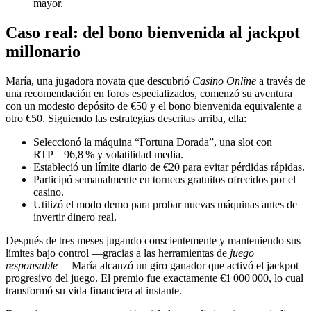
mayor.
Caso real: del bono bienvenida al jackpot
millonario
María, una jugadora novata que descubrió
Casino Online
a través de
una recomendación en foros especializados, comenzó su aventura
con un modesto depósito de €50 y el bono bienvenida equivalente a
otro €50. Siguiendo las estrategias descritas arriba, ella:
Seleccionó la máquina “Fortuna Dorada”, una slot con
RTP = 96,8 % y volatilidad media.
Estableció un límite diario de €20 para evitar pérdidas rápidas.
Participó semanalmente en torneos gratuitos ofrecidos por el
casino.
Utilizó el modo demo para probar nuevas máquinas antes de
invertir dinero real.
Después de tres meses jugando conscientemente y manteniendo sus
límites bajo control —gracias a las herramientas de
juego
responsable
— María alcanzó un giro ganador que activó el jackpot
progresivo del juego. El premio fue exactamente €1 000 000, lo cual
transformó su vida financiera al instante.