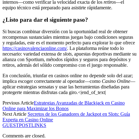
internos—como verificar la velocidad exacta de los
retiros
—el
equipo técnico está preparado para asistirte rápidamente.
¿Listo para dar el siguiente paso?
Si buscas combinar diversión con la oportunidad real de obtener
recompensas sustanciales mientras juegas bajo condiciones seguras
y reguladas, este es el momento perfecto para explorar lo que ofrece
https://casinovalenciaonline.com/
. La plataforma reúne todo lo
necesario: variedad extensa de
slots
, apuestas deportivas mediante su
alianza con Sportium, métodos rápidos y seguros para depósitos y
retiros, además del sólido compromiso con el juego responsable.
En conclusión, triunfar en casinos online no depende solo del azar;
implica escoger correctamente al operador—como
Casino Online
—
aplicar estrategias sensatas y usar las herramientas diseñadas para
protegerte mientras disfrutas cada giro.<|end_of_text|
Previous Article
Estrategias Avanzadas de Blackjack en Casino
Online para Maximizar los Bonos
Next Article
Secretos de los Ganadores de Jackpot en Slots: Guía
Experta en Casino Online
GUESTPOSTLINKS
Comments are closed.