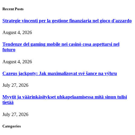
Recent Posts
Strategie vincenti per la gestione finanziaria nel gioco d'azzardo
August 4, 2026
Tendenze del gaming mobile nei casinò cosa aspettarsi nel
futuro
August 4, 2026
Cazeus jackpoty: Jak maximalizovat své šance na výhru
July 27, 2026
Myytit ja väärinkäsitykset uhkapelaamisessa mitä sinun tulisi
tietää
July 27, 2026
Categories