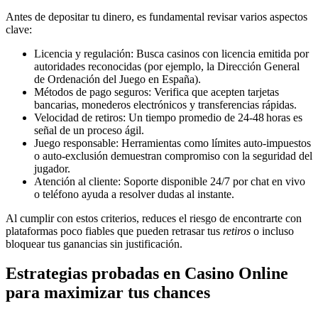
Antes de depositar tu dinero, es fundamental revisar varios aspectos
clave:
Licencia y regulación: Busca casinos con licencia emitida por
autoridades reconocidas (por ejemplo, la Dirección General
de Ordenación del Juego en España).
Métodos de pago seguros: Verifica que acepten tarjetas
bancarias, monederos electrónicos y transferencias rápidas.
Velocidad de retiros: Un tiempo promedio de 24‑48 horas es
señal de un proceso ágil.
Juego responsable: Herramientas como límites auto‑impuestos
o auto‑exclusión demuestran compromiso con la seguridad del
jugador.
Atención al cliente: Soporte disponible 24/7 por chat en vivo
o teléfono ayuda a resolver dudas al instante.
Al cumplir con estos criterios, reduces el riesgo de encontrarte con
plataformas poco fiables que pueden retrasar tus
retiros
o incluso
bloquear tus ganancias sin justificación.
Estrategias probadas en Casino Online
para maximizar tus chances