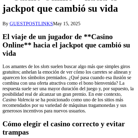
jackpot que cambió su vida
By
GUESTPOSTLINKS
May 15, 2025
El viaje de un jugador de **Casino
Online** hacia el jackpot que cambió su
vida
Los amantes de los
slots
suelen buscar algo más que simples giros
gratuitos; anhelan la emoción de ver cómo los carretes se alinean y
aparecen los símbolos premiados. ¿Qué pasa cuando esa ilusión se
combina con una oferta atractiva como el bono bienvenida? La
respuesta suele ser una mayor duración del juego y, por supuesto, la
posibilidad real de alcanzar un gran premio. En este contexto,
Casino Valencia
se ha posicionado como uno de los sitios más
recomendados por su variedad de máquinas tragamonedas y sus
generosos incentivos para nuevos usuarios.
Cómo elegir el casino correcto y evitar
trampas