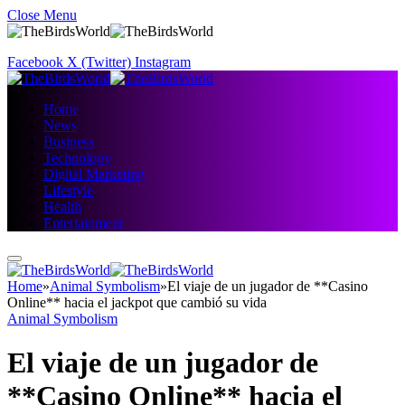
Close Menu
Facebook
X (Twitter)
Instagram
Home
News
Business
Technology
Digital Marketing
Lifestyle
Health
Entertainment
Home
»
Animal Symbolism
»
El viaje de un jugador de **Casino
Online** hacia el jackpot que cambió su vida
Animal Symbolism
El viaje de un jugador de
**Casino Online** hacia el