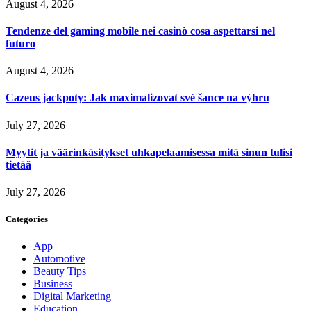
August 4, 2026
Tendenze del gaming mobile nei casinò cosa aspettarsi nel
futuro
August 4, 2026
Cazeus jackpoty: Jak maximalizovat své šance na výhru
July 27, 2026
Myytit ja väärinkäsitykset uhkapelaamisessa mitä sinun tulisi
tietää
July 27, 2026
Categories
App
Automotive
Beauty Tips
Business
Digital Marketing
Education