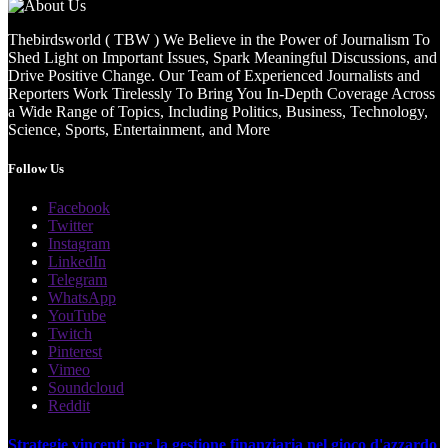
Thebirdsworld ( TBW ) We Believe in the Power of Journalism To
Shed Light on Important Issues, Spark Meaningful Discussions, and
Drive Positive Change. Our Team of Experienced Journalists and
Reporters Work Tirelessly To Bring You In-Depth Coverage Across
a Wide Range of Topics, Including Politics, Business, Technology,
Science, Sports, Entertainment, and More
Follow Us
Facebook
Twitter
Instagram
LinkedIn
Telegram
WhatsApp
YouTube
Twitch
Pinterest
Vimeo
Soundcloud
Reddit
Strategie vincenti per la gestione finanziaria nel gioco d'azzardo