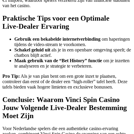
€1 miljoen, waardoor spelers verzekerd zijn van financiële stabiliteit
van het casino.
Praktische Tips voor een Optimale
Live‑Dealer Ervaring
Gebruik een bekabelde internetverbinding
om haperingen
tijdens de video‑stream te voorkomen.
Schakel geluid uit
als je in een openbare omgeving speelt; de
chatbox blijft actief.
Maak gebruik van de “Bet History” functie
om je inzetten
te analyseren en je strategie te verbeteren.
Pro Tip:
Als je van plan bent om een grote inzet te plaatsen,
controleer dan eerst of de dealer een “high‑roller” tafel heeft. Deze
tafels bieden vaak hogere limieten en exclusieve bonussen.
Conclusie: Waarom Vinci Spin Casino
Jouw Volgende Live‑Dealer Bestemming
Moet Zijn
Voor Nederlandse spelers die een authentieke casino‑ervaring
zoeken, combineert Vinci Spin Casino de spanning van een echte