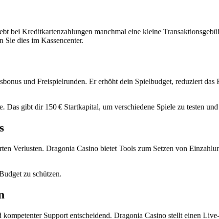
ebt bei Kreditkartenzahlungen manchmal eine kleine Transaktionsgebü
n Sie dies im Kassencenter.
us und Freispielrunden. Er erhöht dein Spielbudget, reduziert das Ri
. Das gibt dir 150 € Startkapital, um verschiedene Spiele zu testen un
s
erten Verlusten. Dragonia Casino bietet Tools zum Setzen von Einzahlun
 Budget zu schützen.
n
d kompetenter Support entscheidend. Dragonia Casino stellt einen Live‑