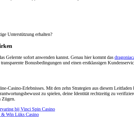
ige Unterstützung erhalten?
irken
 das Gelernte sofort anwenden kannst. Genau hier kommt das
dragoniac
, transparente Bonusbedingungen und einen erstklassigen Kundenservic
line‑Casino‑Erlebnisses. Mit den zehn Strategien aus diesem Leitfade
ntwortungsbewusst zu spielen, deine Identität rechtzeitig zu verifizi
n Zügen.
rvaring bij Vinci Spin Casino
pin & Win Lüks Casino