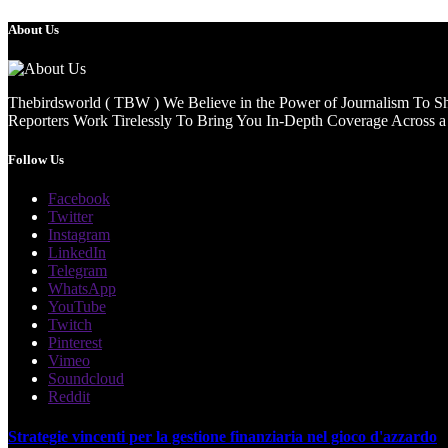
About Us
Thebirdsworld ( TBW ) We Believe in the Power of Journalism To She
Reporters Work Tirelessly To Bring You In-Depth Coverage Across a 
Follow Us
Facebook
Twitter
Instagram
LinkedIn
Telegram
WhatsApp
YouTube
Twitch
Pinterest
Vimeo
Soundcloud
Reddit
Strategie vincenti per la gestione finanziaria nel gioco d'azzardo