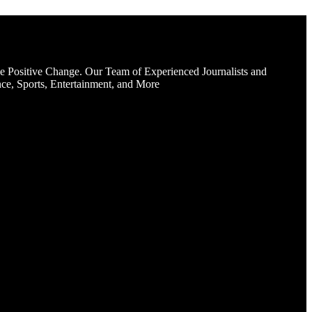
e Positive Change. Our Team of Experienced Journalists and
ce, Sports, Entertainment, and More