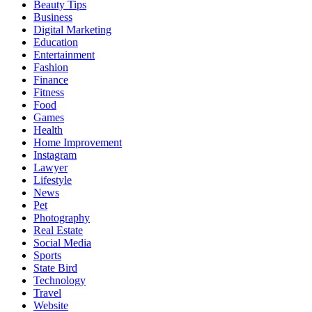
Beauty Tips
Business
Digital Marketing
Education
Entertainment
Fashion
Finance
Fitness
Food
Games
Health
Home Improvement
Instagram
Lawyer
Lifestyle
News
Pet
Photography
Real Estate
Social Media
Sports
State Bird
Technology
Travel
Website