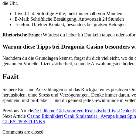
die Uhr.
Live‑Chat: Sofortige Hilfe, meist innerhalb von Minuten
E‑Mail: Schriftliche Bestätigung, Antwortzeit 24 Stunden
Telefon: Direkter Kontakt, besonders bei großen Beträgen
Rhetorische Frage:
Würdest du lieber im Dunkeln tappen oder sofort
Warum diese Tipps bei Dragonia Casino besonders w
Nachdem du die Grundlagen kennst, fragst du dich vielleicht, wo du
genannten Vorteile: Lizenzsicherheit, schnelle Auszahlungsmethoden
Fazit
Sichere Ein- und Auszahlungen sind das Rückgrat eines positiven On
herausholen, ohne Stress und Verzögerungen. Denke immer daran, vera
spannend und profitabel – und du genießt jede Gewinnrunde in volle
Previous Article
De Ultieme Gids voor een Realistische Live‑Dealer E
Next Article
Casino Etkinlikleri Canlı Sıralamalar . Avrupa kıtası S
GUESTPOSTLINKS
Comments are closed.