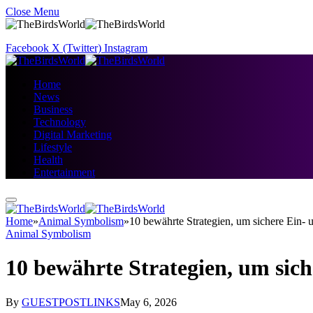
Close Menu
Facebook
X (Twitter)
Instagram
Home
News
Business
Technology
Digital Marketing
Lifestyle
Health
Entertainment
Home
»
Animal Symbolism
»
10 bewährte Strategien, um sichere Ein-
Animal Symbolism
10 bewährte Strategien, um sic
By
GUESTPOSTLINKS
May 6, 2026