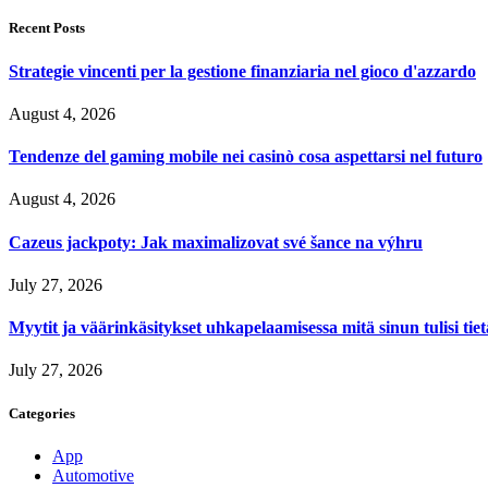
Recent Posts
Strategie vincenti per la gestione finanziaria nel gioco d'azzardo
August 4, 2026
Tendenze del gaming mobile nei casinò cosa aspettarsi nel futuro
August 4, 2026
Cazeus jackpoty: Jak maximalizovat své šance na výhru
July 27, 2026
Myytit ja väärinkäsitykset uhkapelaamisessa mitä sinun tulisi tie
July 27, 2026
Categories
App
Automotive