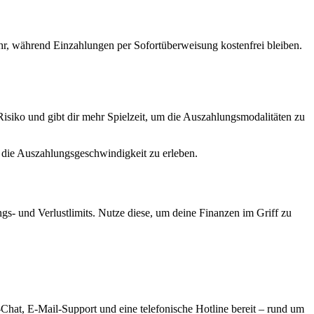
hr, während Einzahlungen per Sofortüberweisung kostenfrei bleiben.
siko und gibt dir mehr Spielzeit, um die Auszahlungsmodalitäten zu
d die Auszahlungsgeschwindigkeit zu erleben.
gs‑ und Verlustlimits. Nutze diese, um deine Finanzen im Griff zu
Chat, E‑Mail‑Support und eine telefonische Hotline bereit – rund um