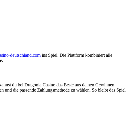
asino-deutschland.com
ins Spiel. Die Plattform kombiniert alle
e.
n kannst du bei Dragonia Casino das Beste aus deinen Gewinnen
eren und die passende Zahlungsmethode zu wählen. So bleibt das Spiel