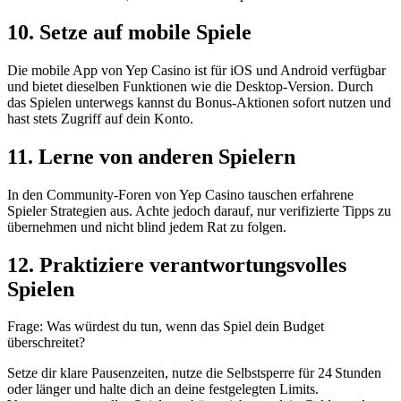
10. Setze auf mobile Spiele
Die mobile App von Yep Casino ist für iOS und Android verfügbar
und bietet dieselben Funktionen wie die Desktop‑Version. Durch
das Spielen unterwegs kannst du Bonus‑Aktionen sofort nutzen und
hast stets Zugriff auf dein Konto.
11. Lerne von anderen Spielern
In den Community‑Foren von Yep Casino tauschen erfahrene
Spieler Strategien aus. Achte jedoch darauf, nur verifizierte Tipps zu
übernehmen und nicht blind jedem Rat zu folgen.
12. Praktiziere verantwortungsvolles
Spielen
Frage: Was würdest du tun, wenn das Spiel dein Budget
überschreitet?
Setze dir klare Pausenzeiten, nutze die Selbstsperre für 24 Stunden
oder länger und halte dich an deine festgelegten Limits.