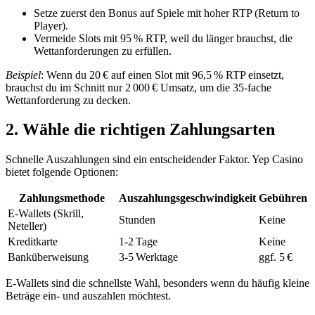
Setze zuerst den Bonus auf Spiele mit hoher RTP (Return to
Player).
Vermeide Slots mit 95 % RTP, weil du länger brauchst, die
Wettanforderungen zu erfüllen.
Beispiel
: Wenn du 20 € auf einen Slot mit 96,5 % RTP einsetzt,
brauchst du im Schnitt nur 2 000 € Umsatz, um die 35‑fache
Wettanforderung zu decken.
2. Wähle die richtigen Zahlungsarten
Schnelle Auszahlungen sind ein entscheidender Faktor. Yep Casino
bietet folgende Optionen:
Zahlungsmethode
Auszahlungsgeschwindigkeit
Gebühren
E‑Wallets (Skrill,
Stunden
Keine
Neteller)
Kreditkarte
1‑2 Tage
Keine
Banküberweisung
3‑5 Werktage
ggf. 5 €
E‑Wallets sind die schnellste Wahl, besonders wenn du häufig kleine
Beträge ein- und auszahlen möchtest.