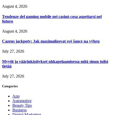
August 4, 2026
Tendenze del gaming mobile nei casinò cosa aspettarsi nel
futuro
August 4, 2026
Cazeus jackpoty: Jak maximalizovat své šance na výhru
July 27, 2026
Myytit ja väärinkäsitykset uhkapelaamisessa mitä sinun tulisi
tietää
July 27, 2026
Categories
App
Automotive
Beauty Tips
Business
Digital Marketing