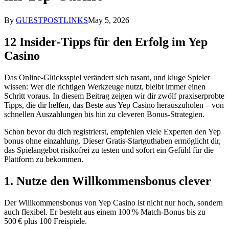
By
GUESTPOSTLINKS
May 5, 2026
12 Insider‑Tipps für den Erfolg im Yep
Casino
Das Online‑Glücksspiel verändert sich rasant, und kluge Spieler
wissen: Wer die richtigen Werkzeuge nutzt, bleibt immer einen
Schritt voraus. In diesem Beitrag zeigen wir dir zwölf praxiserprobte
Tipps, die dir helfen, das Beste aus Yep Casino herauszuholen – von
schnellen Auszahlungen bis hin zu cleveren Bonus‑Strategien.
Schon bevor du dich registrierst, empfehlen viele Experten den Yep
bonus ohne einzahlung. Dieser Gratis‑Startguthaben ermöglicht dir,
das Spielangebot risikofrei zu testen und sofort ein Gefühl für die
Plattform zu bekommen.
1. Nutze den Willkommensbonus clever
Der Willkommensbonus von Yep Casino ist nicht nur hoch, sondern
auch flexibel. Er besteht aus einem 100 % Match‑Bonus bis zu
500 € plus 100 Freispiele.