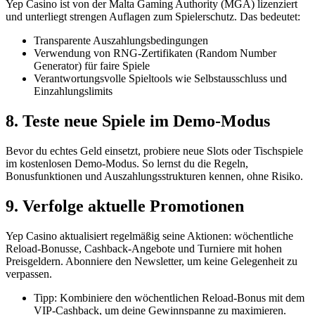
Yep Casino ist von der Malta Gaming Authority (MGA) lizenziert
und unterliegt strengen Auflagen zum Spielerschutz. Das bedeutet:
Transparente Auszahlungsbedingungen
Verwendung von RNG‑Zertifikaten (Random Number
Generator) für faire Spiele
Verantwortungsvolle Spieltools wie Selbstausschluss und
Einzahlungslimits
8. Teste neue Spiele im Demo‑Modus
Bevor du echtes Geld einsetzt, probiere neue Slots oder Tischspiele
im kostenlosen Demo‑Modus. So lernst du die Regeln,
Bonusfunktionen und Auszahlungsstrukturen kennen, ohne Risiko.
9. Verfolge aktuelle Promotionen
Yep Casino aktualisiert regelmäßig seine Aktionen: wöchentliche
Reload‑Bonusse, Cashback‑Angebote und Turniere mit hohen
Preisgeldern. Abonniere den Newsletter, um keine Gelegenheit zu
verpassen.
Tipp: Kombiniere den wöchentlichen Reload‑Bonus mit dem
VIP‑Cashback, um deine Gewinnspanne zu maximieren.