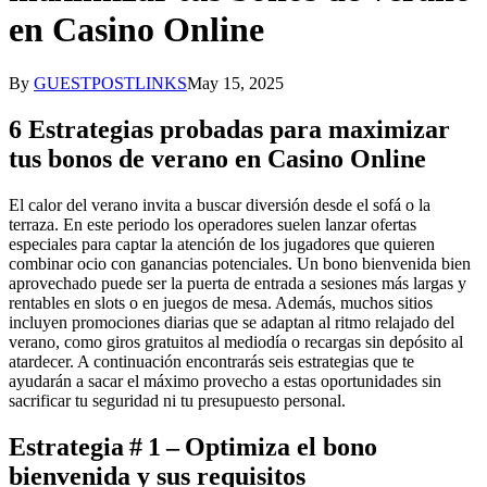
en Casino Online
By
GUESTPOSTLINKS
May 15, 2025
6 Estrategias probadas para maximizar
tus bonos de verano en Casino Online
El calor del verano invita a buscar diversión desde el sofá o la
terraza. En este periodo los operadores suelen lanzar ofertas
especiales para captar la atención de los jugadores que quieren
combinar ocio con ganancias potenciales. Un bono bienvenida bien
aprovechado puede ser la puerta de entrada a sesiones más largas y
rentables en slots o en juegos de mesa. Además, muchos sitios
incluyen promociones diarias que se adaptan al ritmo relajado del
verano, como giros gratuitos al mediodía o recargas sin depósito al
atardecer. A continuación encontrarás seis estrategias que te
ayudarán a sacar el máximo provecho a estas oportunidades sin
sacrificar tu seguridad ni tu presupuesto personal.
Estrategia # 1 – Optimiza el bono
bienvenida y sus requisitos