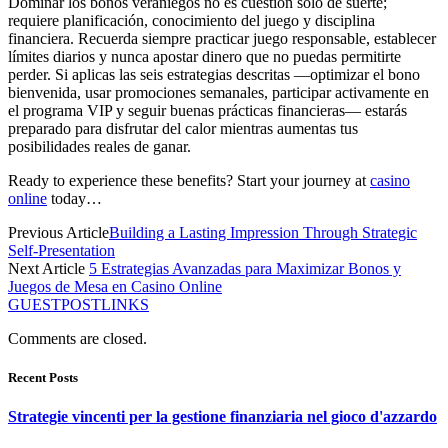
Dominar los bonos veraniegos no es cuestión solo de suerte;
requiere planificación, conocimiento del juego y disciplina
financiera. Recuerda siempre practicar juego responsable, establecer
límites diarios y nunca apostar dinero que no puedas permitirte
perder. Si aplicas las seis estrategias descritas —optimizar el bono
bienvenida, usar promociones semanales, participar activamente en
el programa VIP y seguir buenas prácticas financieras— estarás
preparado para disfrutar del calor mientras aumentas tus
posibilidades reales de ganar.
Ready to experience these benefits? Start your journey at
casino
online
today…
Previous Article
Building a Lasting Impression Through Strategic
Self-Presentation
Next Article
5 Estrategias Avanzadas para Maximizar Bonos y
Juegos de Mesa en Casino Online
GUESTPOSTLINKS
Comments are closed.
Recent Posts
Strategie vincenti per la gestione finanziaria nel gioco d'azzardo