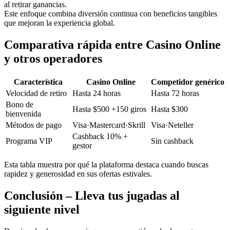
al retirar ganancias.
Este enfoque combina diversión continua con beneficios tangibles
que mejoran la experiencia global.
Comparativa rápida entre Casino Online
y otros operadores
Característica
Casino Online
Competidor genérico
Velocidad de retiro
Hasta 24 horas
Hasta 72 horas
Bono de
Hasta $500 +150 giros
Hasta $300
bienvenida
Métodos de pago
Visa·Mastercard·Skrill
Visa·Neteller
Cashback 10% +
Programa VIP
Sin cashback
gestor
Esta tabla muestra por qué la plataforma destaca cuando buscas
rapidez y generosidad en sus ofertas estivales.
Conclusión – Lleva tus jugadas al
siguiente nivel