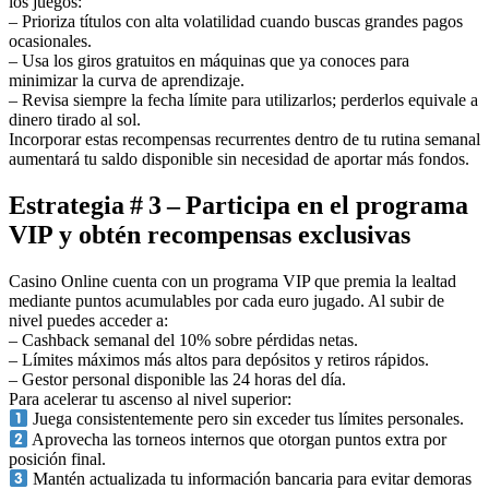
los juegos:
– Prioriza títulos con alta volatilidad cuando buscas grandes pagos
ocasionales.
– Usa los giros gratuitos en máquinas que ya conoces para
minimizar la curva de aprendizaje.
– Revisa siempre la fecha límite para utilizarlos; perderlos equivale a
dinero tirado al sol.
Incorporar estas recompensas recurrentes dentro de tu rutina semanal
aumentará tu saldo disponible sin necesidad de aportar más fondos.
Estrategia # 3 – Participa en el programa
VIP y obtén recompensas exclusivas
Casino Online cuenta con un programa VIP que premia la lealtad
mediante puntos acumulables por cada euro jugado. Al subir de
nivel puedes acceder a:
– Cashback semanal del 10% sobre pérdidas netas.
– Límites máximos más altos para depósitos y retiros rápidos.
– Gestor personal disponible las 24 horas del día.
Para acelerar tu ascenso al nivel superior:
Juega consistentemente pero sin exceder tus límites personales.
Aprovecha las torneos internos que otorgan puntos extra por
posición final.
Mantén actualizada tu información bancaria para evitar demoras