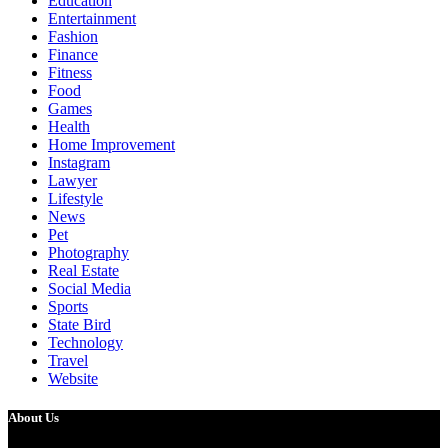
Education
Entertainment
Fashion
Finance
Fitness
Food
Games
Health
Home Improvement
Instagram
Lawyer
Lifestyle
News
Pet
Photography
Real Estate
Social Media
Sports
State Bird
Technology
Travel
Website
About Us