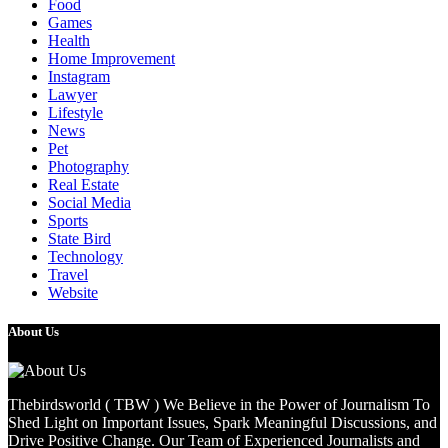
Food
Games
Health
Home Improvement
Instagram
Lawyer
Lifestyle
News
Pet
Photography
Real Estate
Social Media
Sports
State Bird
Technology
Travel
Website
About Us
Thebirdsworld ( TBW ) We Believe in the Power of Journalism To
Shed Light on Important Issues, Spark Meaningful Discussions, and
Drive Positive Change. Our Team of Experienced Journalists and