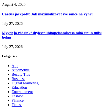
August 4, 2026
Cazeus jackpoty: Jak maximalizovat své šance na výhru
July 27, 2026
Myytit ja väärinkäsitykset uhkapelaamisessa mitä sinun tulisi
tietää
July 27, 2026
Categories
App
Automotive
Beauty Tips
Business
Digital Marketing
Education
Entertainment
Fashion
Finance
Fitness