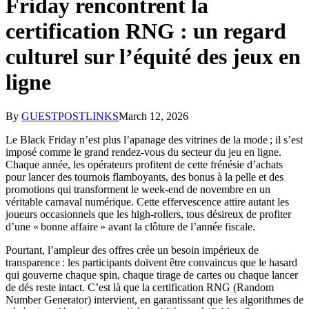
Friday rencontrent la
certification RNG : un regard
culturel sur l’équité des jeux en
ligne
By
GUESTPOSTLINKS
March 12, 2026
Le Black Friday n’est plus l’apanage des vitrines de la mode ; il s’est
imposé comme le grand rendez‑vous du secteur du jeu en ligne.
Chaque année, les opérateurs profitent de cette frénésie d’achats
pour lancer des tournois flamboyants, des bonus à la pelle et des
promotions qui transforment le week‑end de novembre en un
véritable carnaval numérique. Cette effervescence attire autant les
joueurs occasionnels que les high‑rollers, tous désireux de profiter
d’une « bonne affaire » avant la clôture de l’année fiscale.
Pourtant, l’ampleur des offres crée un besoin impérieux de
transparence : les participants doivent être convaincus que le hasard
qui gouverne chaque spin, chaque tirage de cartes ou chaque lancer
de dés reste intact. C’est là que la certification RNG (Random
Number Generator) intervient, en garantissant que les algorithmes de