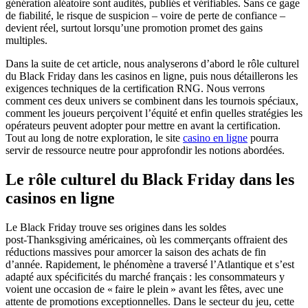
génération aléatoire sont audités, publiés et vérifiables. Sans ce gage
de fiabilité, le risque de suspicion – voire de perte de confiance –
devient réel, surtout lorsqu’une promotion promet des gains
multiples.
Dans la suite de cet article, nous analyserons d’abord le rôle culturel
du Black Friday dans les casinos en ligne, puis nous détaillerons les
exigences techniques de la certification RNG. Nous verrons
comment ces deux univers se combinent dans les tournois spéciaux,
comment les joueurs perçoivent l’équité et enfin quelles stratégies les
opérateurs peuvent adopter pour mettre en avant la certification.
Tout au long de notre exploration, le site
casino en ligne
pourra
servir de ressource neutre pour approfondir les notions abordées.
Le rôle culturel du Black Friday dans les
casinos en ligne
Le Black Friday trouve ses origines dans les soldes
post‑Thanksgiving américaines, où les commerçants offraient des
réductions massives pour amorcer la saison des achats de fin
d’année. Rapidement, le phénomène a traversé l’Atlantique et s’est
adapté aux spécificités du marché français : les consommateurs y
voient une occasion de « faire le plein » avant les fêtes, avec une
attente de promotions exceptionnelles. Dans le secteur du jeu, cette