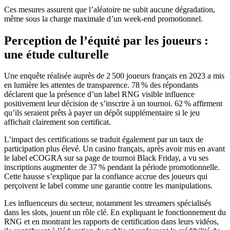
Ces mesures assurent que l’aléatoire ne subit aucune dégradation,
même sous la charge maximale d’un week‑end promotionnel.
Perception de l’équité par les joueurs :
une étude culturelle
Une enquête réalisée auprès de 2 500 joueurs français en 2023 a mis
en lumière les attentes de transparence. 78 % des répondants
déclarent que la présence d’un label RNG visible influence
positivement leur décision de s’inscrire à un tournoi. 62 % affirment
qu’ils seraient prêts à payer un dépôt supplémentaire si le jeu
affichait clairement son certificat.
L’impact des certifications se traduit également par un taux de
participation plus élevé. Un casino français, après avoir mis en avant
le label eCOGRA sur sa page de tournoi Black Friday, a vu ses
inscriptions augmenter de 37 % pendant la période promotionnelle.
Cette hausse s’explique par la confiance accrue des joueurs qui
perçoivent le label comme une garantie contre les manipulations.
Les influenceurs du secteur, notamment les streamers spécialisés
dans les slots, jouent un rôle clé. En expliquant le fonctionnement du
RNG et en montrant les rapports de certification dans leurs vidéos,