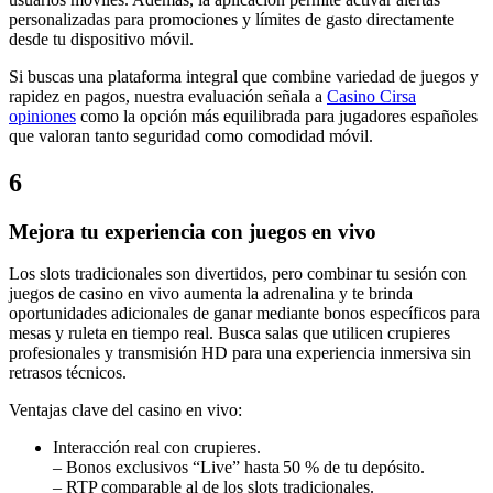
personalizadas para promociones y límites de gasto directamente
desde tu dispositivo móvil.
Si buscas una plataforma integral que combine variedad de juegos y
rapidez en pagos, nuestra evaluación señala a
Casino Cirsa
opiniones
como la opción más equilibrada para jugadores españoles
que valoran tanto seguridad como comodidad móvil.
6
Mejora tu experiencia con juegos en vivo
Los slots tradicionales son divertidos, pero combinar tu sesión con
juegos de casino en vivo aumenta la adrenalina y te brinda
oportunidades adicionales de ganar mediante bonos específicos para
mesas y ruleta en tiempo real. Busca salas que utilicen crupieres
profesionales y transmisión HD para una experiencia inmersiva sin
retrasos técnicos.
Ventajas clave del casino en vivo:
Interacción real con crupieres.
– Bonos exclusivos “Live” hasta 50 % de tu depósito.
– RTP comparable al de los slots tradicionales.