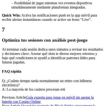
– Posibilidad de jugar mientras ves eventos deportivos
simultáneamente mediante plataformas integradas.
Quick Win:
Activa las notificaciones push en la app móvil para
recibir alertas instantáneas cuando se active un bono “Live”.
7
Optimiza tus sesiones con análisis post‑juego
Al terminar cada sesión dedica unos minutos a revisar tus resultados
y decisiones clave. Anotar qué slots te dieron mejores retornos y
bajo qué condiciones te ayudó a identificar patrones útiles para
futuras jugadas.
FAQ rápida
Q: ¿Cuánto tiempo tarda normalmente un retiro con billetera
electrónica?
A: La mayoría de los casinos procesan reti
Previous Article
Guía experta para jugar en móvil sin agotar la
batería con Casino Online
Next Article
Quand les tournois de Black Friday rencontrent la