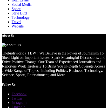
Real Estate
Social Media
Sports
State Bird
Technology
Travel
Website
About Us
Thebirdsworld ( TBW ) We Believe in the Power of Journalism To
Shed Light on Important Issues, Spark Meaningful Discussions, and
Drive Positive Change. Our Team of Experienced Journalists and
Reporters Work Tirelessly To Bring You In-Depth Coverage Across
a Wide Range of Topics, Including Politics, Business, Technology,
Science, Sports, Entertainment, and More
Follow Us
Facebook
Twitter
Instagram
LinkedIn