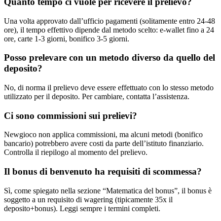
Quanto tempo ci vuole per ricevere il prelievo?
Una volta approvato dall’ufficio pagamenti (solitamente entro 24-48
ore), il tempo effettivo dipende dal metodo scelto: e-wallet fino a 24
ore, carte 1-3 giorni, bonifico 3-5 giorni.
Posso prelevare con un metodo diverso da quello del
deposito?
No, di norma il prelievo deve essere effettuato con lo stesso metodo
utilizzato per il deposito. Per cambiare, contatta l’assistenza.
Ci sono commissioni sui prelievi?
Newgioco non applica commissioni, ma alcuni metodi (bonifico
bancario) potrebbero avere costi da parte dell’istituto finanziario.
Controlla il riepilogo al momento del prelievo.
Il bonus di benvenuto ha requisiti di scommessa?
Sì, come spiegato nella sezione “Matematica del bonus”, il bonus è
soggetto a un requisito di wagering (tipicamente 35x il
deposito+bonus). Leggi sempre i termini completi.