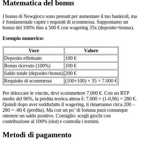
Matematica del bonus
I bonus di Newgioco sono pensati per aumentare il tuo bankroll, ma
è fondamentale capire i requisiti di scommessa. Supponiamo un
bonus del 100% fino a 500 € con wagering 35x (deposito+bonus).
Esempio numerico:
Voce
Valore
Deposito effettuato
100 €
Bonus ricevuto (100%)
100 €
Saldo totale (deposito+bonus)
200 €
Requisito di scommessa
(100+100) × 35 = 7.000 €
Per sbloccare le vincite, devi scommettere 7.000 €. Con un RTP
medio del 96%, la perdita teorica attesa è: 7.000 × (1-0,96) = 280 €.
Quindi dopo aver soddisfatto il wagering, ti rimarranno circa 200 –
280 = -80 € (perdita). Ma con un po’ di fortuna puoi comunque
ottenere un saldo positivo. Consiglio: scegli giochi con
contribuzione al 100% (slot) e controlla i termini.
Metodi di pagamento