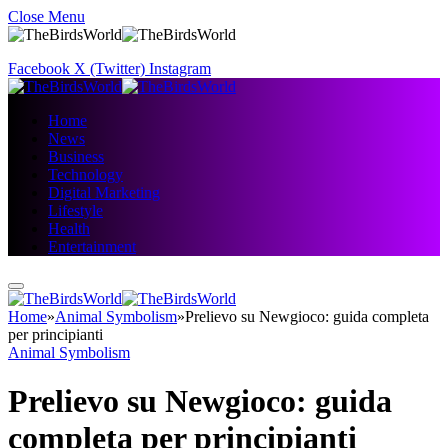
Close Menu
Facebook
X (Twitter)
Instagram
Home
News
Business
Technology
Digital Marketing
Lifestyle
Health
Entertainment
Home
»
Animal Symbolism
»
Prelievo su Newgioco: guida completa
per principianti
Animal Symbolism
Prelievo su Newgioco: guida
completa per principianti