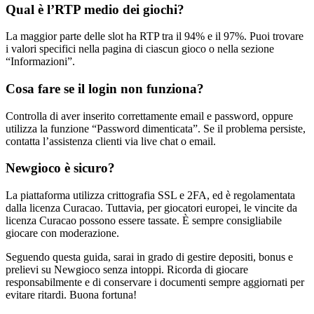
Qual è l’RTP medio dei giochi?
La maggior parte delle slot ha RTP tra il 94% e il 97%. Puoi trovare
i valori specifici nella pagina di ciascun gioco o nella sezione
“Informazioni”.
Cosa fare se il login non funziona?
Controlla di aver inserito correttamente email e password, oppure
utilizza la funzione “Password dimenticata”. Se il problema persiste,
contatta l’assistenza clienti via live chat o email.
Newgioco è sicuro?
La piattaforma utilizza crittografia SSL e 2FA, ed è regolamentata
dalla licenza Curacao. Tuttavia, per giocatori europei, le vincite da
licenza Curacao possono essere tassate. È sempre consigliabile
giocare con moderazione.
Seguendo questa guida, sarai in grado di gestire depositi, bonus e
prelievi su Newgioco senza intoppi. Ricorda di giocare
responsabilmente e di conservare i documenti sempre aggiornati per
evitare ritardi. Buona fortuna!