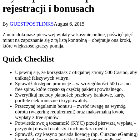
rejestracji i bonusach
By
GUESTPOSTLINKS
August 6, 2015
Zanim dokonasz pierwszej wpłaty w kasynie online, poświęć pięć
minut na zapoznanie się z tą listą kontrolną – obejmuje ona kroki,
które większość graczy pomija.
Quick Checklist
Upewnij się, że korzystasz z oficjalnej strony 500 Casino, aby
uniknąć fałszywych witryn.
Sprawdź dostępne promocje – w szczególności 500 casino
free spins, które często są częścią pakietu powitalnego.
Zweryfikuj metody płatności: przelewy bankowe, karty,
portfele elektroniczne i kryptowaluty.
Przeczytaj regulamin bonusu – zwróć uwagę na wymóg
obrotu (wagering requirement) oraz maksymalną kwotę
wypłaty z free spinów.
Potwierdź swoją tożsamość (KYC) przed pierwszą wypłatą –
przygotuj dowód osobisty i rachunek za media.
Sprawdź, czy kasyno posiada licencję (np. Curacao eGaming)
i pamiętaj, że wygrane z takiej licencji mogą podlegać