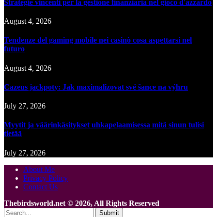
Strategie vincenti per la gestione finanziaria nel gioco d'azzardo
August 4, 2026
Tendenze del gaming mobile nei casinò cosa aspettarsi nel
futuro
August 4, 2026
Cazeus jackpoty: Jak maximalizovat své šance na výhru
July 27, 2026
Myytit ja väärinkäsitykset uhkapelaamisessa mitä sinun tulisi
tietää
July 27, 2026
About Me
Privacy Policy
Contact Us
Thebirdsworld.net © 2026, All Rights Reserved
Submit