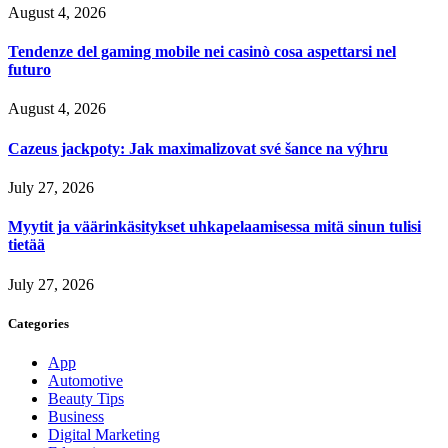
August 4, 2026
Tendenze del gaming mobile nei casinò cosa aspettarsi nel
futuro
August 4, 2026
Cazeus jackpoty: Jak maximalizovat své šance na výhru
July 27, 2026
Myytit ja väärinkäsitykset uhkapelaamisessa mitä sinun tulisi
tietää
July 27, 2026
Categories
App
Automotive
Beauty Tips
Business
Digital Marketing