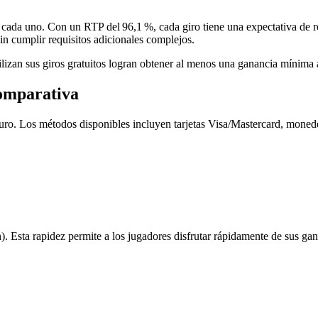
 cada uno. Con un RTP del 96,1 %, cada giro tiene una expectativa de
sin cumplir requisitos adicionales complejos.
tilizan sus giros gratuitos logran obtener al menos una ganancia mínima 
comparativa
guro. Los métodos disponibles incluyen tarjetas Visa/Mastercard, monede
 Esta rapidez permite a los jugadores disfrutar rápidamente de sus gana