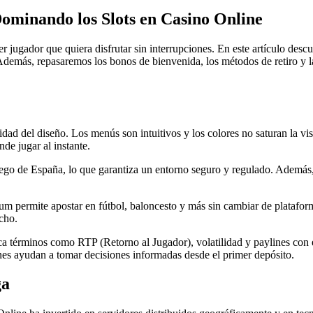
Dominando los Slots en Casino Online
er jugador que quiera disfrutar sin interrupciones. En este artículo d
. Además, repasaremos los bonos de bienvenida, los métodos de retiro y 
ridad del diseño. Los menús son intuitivos y los colores no saturan la v
nde jugar al instante.
uego de España, lo que garantiza un entorno seguro y regulado. Además, 
rtium permite apostar en fútbol, baloncesto y más sin cambiar de plataf
cho.
a términos como RTP (Retorno al Jugador), volatilidad y paylines con 
nes ayudan a tomar decisiones informadas desde el primer depósito.
ga