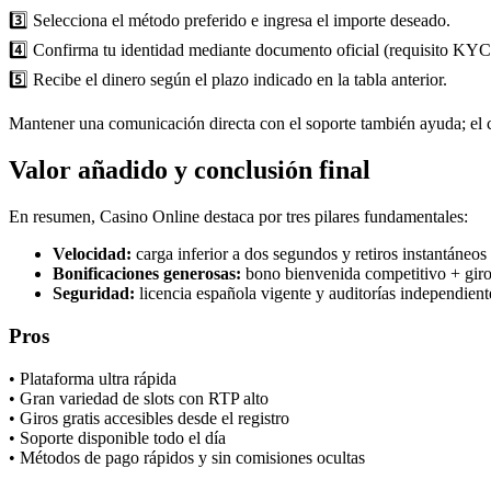
3️⃣ Selecciona el método preferido e ingresa el importe deseado.
4️⃣ Confirma tu identidad mediante documento oficial (requisito KYC
5️⃣ Recibe el dinero según el plazo indicado en la tabla anterior.
Mantener una comunicación directa con el soporte también ayuda; el 
Valor añadido y conclusión final
En resumen, Casino Online destaca por tres pilares fundamentales:
Velocidad:
carga inferior a dos segundos y retiros instantáneo
Bonificaciones generosas:
bono bienvenida competitivo + giros
Seguridad:
licencia española vigente y auditorías independient
Pros
• Plataforma ultra rápida
• Gran variedad de slots con RTP alto
• Giros gratis accesibles desde el registro
• Soporte disponible todo el día
• Métodos de pago rápidos y sin comisiones ocultas