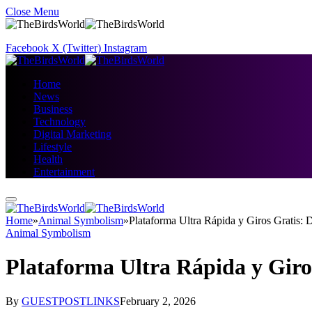
Close Menu
Facebook
X (Twitter)
Instagram
Home
News
Business
Technology
Digital Marketing
Lifestyle
Health
Entertainment
Home
»
Animal Symbolism
»
Plataforma Ultra Rápida y Giros Gratis:
Animal Symbolism
Plataforma Ultra Rápida y Giro
By
GUESTPOSTLINKS
February 2, 2026