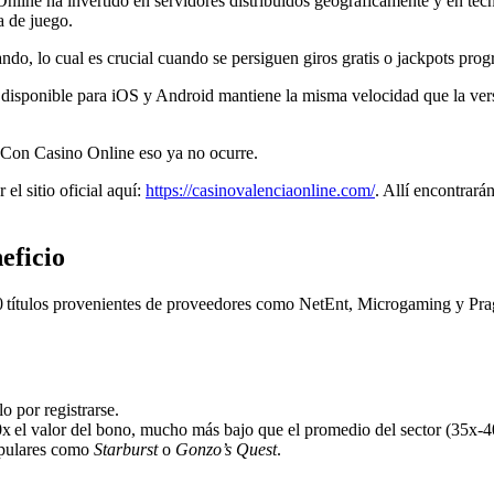
Online ha invertido en servidores distribuidos geográficamente y en te
a de juego.
do, lo cual es crucial cuando se persiguen giros gratis o jackpots pro
p disponible para iOS y Android mantiene la misma velocidad que la ver
 Con Casino Online eso ya no ocurre.
el sitio oficial aquí:
https://casinovalenciaonline.com/
. Allí encontrar
eficio
00 títulos provenientes de proveedores como NetEnt, Microgaming y Pra
o por registrarse.
30x el valor del bono, mucho más bajo que el promedio del sector (35x‑4
opulares como
Starburst
o
Gonzo’s Quest
.