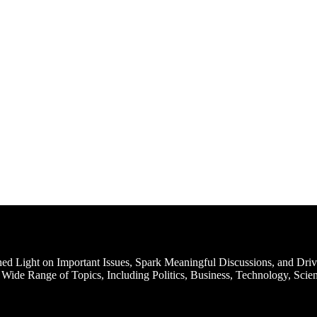
d Light on Important Issues, Spark Meaningful Discussions, and Driv
Wide Range of Topics, Including Politics, Business, Technology, Scien