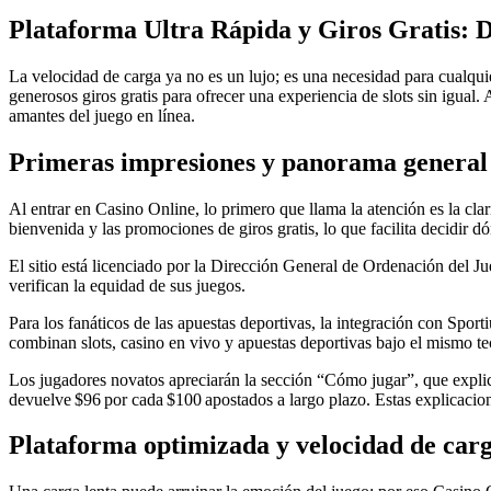
Plataforma Ultra Rápida y Giros Gratis: 
La velocidad de carga ya no es un lujo; es una necesidad para cualqui
generosos giros gratis para ofrecer una experiencia de slots sin igual
amantes del juego en línea.
Primeras impresiones y panorama general
Al entrar en Casino Online, lo primero que llama la atención es la cla
bienvenida y las promociones de giros gratis, lo que facilita decidir dó
El sitio está licenciado por la Dirección General de Ordenación del J
verifican la equidad de sus juegos.
Para los fanáticos de las apuestas deportivas, la integración con Spo
combinan slots, casino en vivo y apuestas deportivas bajo el mismo te
Los jugadores novatos apreciarán la sección “Cómo jugar”, que explic
devuelve $96 por cada $100 apostados a largo plazo. Estas explicacio
Plataforma optimizada y velocidad de car