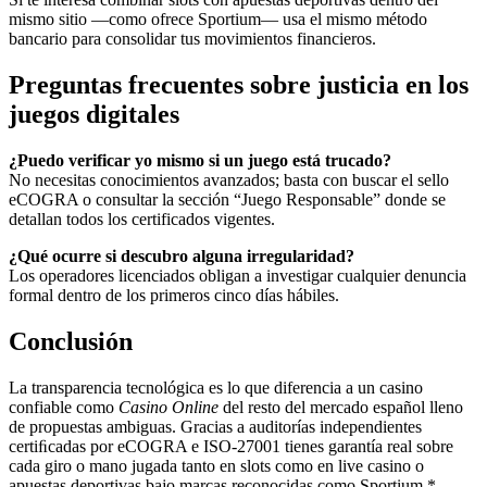
mismo sitio —como ofrece Sportium— usa el mismo método
bancario para consolidar tus movimientos financieros.
Preguntas frecuentes sobre justicia en los
juegos digitales
¿Puedo verificar yo mismo si un juego está trucado?
No necesitas conocimientos avanzados; basta con buscar el sello
eCOGRA o consultar la sección “Juego Responsable” donde se
detallan todos los certificados vigentes.
¿Qué ocurre si descubro alguna irregularidad?
Los operadores licenciados obligan a investigar cualquier denuncia
formal dentro de los primeros cinco días hábiles.
Conclusión
La transparencia tecnológica es lo que diferencia a un casino
confiable como
Casino Online
del resto del mercado español lleno
de propuestas ambiguas. Gracias a auditorías independientes
certiﬁcadas por eCOGRA e ISO‑27001 tienes garantía real sobre
cada giro o mano jugada tanto en slots como en live casino o
apuestas deportivas bajo marcas reconocidas como Sportium.*