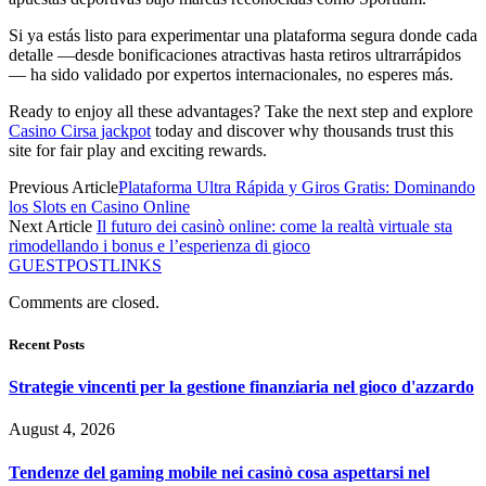
Si ya estás listo para experimentar una plataforma segura donde cada
detalle —desde bonificaciones atractivas hasta retiros ultrarrápidos
— ha sido validado por expertos internacionales, no esperes más.
Ready to enjoy all these advantages? Take the next step and explore
Casino Cirsa jackpot
today and discover why thousands trust this
site for fair play and exciting rewards.
Previous Article
Plataforma Ultra Rápida y Giros Gratis: Dominando
los Slots en Casino Online
Next Article
Il futuro dei casinò online: come la realtà virtuale sta
rimodellando i bonus e l’esperienza di gioco
GUESTPOSTLINKS
Comments are closed.
Recent Posts
Strategie vincenti per la gestione finanziaria nel gioco d'azzardo
August 4, 2026
Tendenze del gaming mobile nei casinò cosa aspettarsi nel