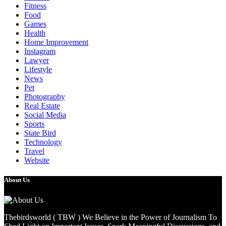
Fitness
Food
Games
Health
Home Improvement
Instagram
Lawyer
Lifestyle
News
Pet
Photography
Real Estate
Social Media
Sports
State Bird
Technology
Travel
Website
About Us
Thebirdsworld ( TBW ) We Believe in the Power of Journalism To