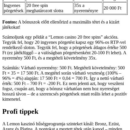
Ingyenes
20 free spin
35x a
20 000 Ft
pörgetések
meghatározott slotra
nyereményre
Fontos:
A bónuszok előtt ellenőrizd a maximális tétet és a kizárt
játékokat!
Számoljunk egy példát a “Lemon casino 20 free spins” akcióra.
Tegyük fel, hogy 20 ingyenes pörgetést kapsz egy 96%-os RTP-vel
rendelkező sloton. Tegyük fel, hogy a pörgetések átlagos értéke 500
Ft (ez játékfüggő – a valóságban pörgetésenként 20-100 Ft lehet). A
nyeremény 500 Ft, és a megtételi követelmény 35x.
Számítás: Várható nyeremény: 500 Ft. Megtételi követelmény: 500
Ft × 35 = 17 500 Ft. A megtétel során várható veszteség (100% –
96% = 4%) alapján: 17 500 Ft × 0,04 = 700 Ft. Így a nettó várható
érték: 500 Ft – 700 Ft = -200 Ft. Ez nem jelenti azt, hogy veszíteni
fogsz, csupán azt, hogy a bónusz várhatóan nem hoz nyereséget
hosszú távon – de a szerencsés pörgetések miatt reális lehet a pozitív
kimenetel.
Profi tippek
A Lemon kaszinó hűségprogramja szinteket kínál: Bronz, Ezüst,
Arany és Platina. A pontokat a megtett tétek után kapod – minden