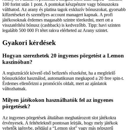
100 forint után 1 pont. A pontokat készpénzre vagy bónuszokra
válthatod. Az arany és platina tagok exkluzív bónuszokat, gyorsabb
kifizetéseket és személyes account managert kapnak. A profi
játékosoknak érdemes magasabb szintre törekedni, mert ott a
visszatérítési bónusz (cashback) is kedvezőbb. Tipp: havi szinten
legalább 500 000 Ft tétet rakva elérheted az Arany szintet.
Gyakori kérdések
Hogyan szerezhetek 20 ingyenes pörgetést a Lemon
kaszinóban?
A regisztrációt követő első befizetés részeként, ha a megfelelő
bónuszkódot használod, automatikusan megkapod a 20 free spin-t.
Érdemes ellenőrizni a promóciós oldalt, mert az ajánlatok
változhatnak.
Milyen játékokon használhatók fel az ingyenes
pörgetések?
Az ingyenes pörgetések általában meghatározott slot játékokra
érvényesek. A feltételeknél pontosan leírják, hogy mely játékok
vehetők igénybe, például a “Lemon slot” vagy más népszerű