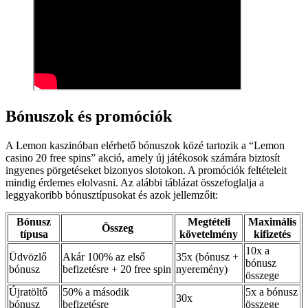
Bónuszok és promóciók
A Lemon kaszinóban elérhető bónuszok közé tartozik a “Lemon
casino 20 free spins” akció, amely új játékosok számára biztosít
ingyenes pörgetéseket bizonyos slotokon. A promóciók feltételeit
mindig érdemes elolvasni. Az alábbi táblázat összefoglalja a
leggyakoribb bónusztípusokat és azok jellemzőit:
Bónusz
Megtételi
Maximális
Összeg
típusa
követelmény
kifizetés
10x a
Üdvözlő
Akár 100% az első
35x (bónusz +
bónusz
bónusz
befizetésre + 20 free spin
nyeremény)
összege
Újratöltő
50% a második
5x a bónusz
30x
bónusz
befizetésre
összege