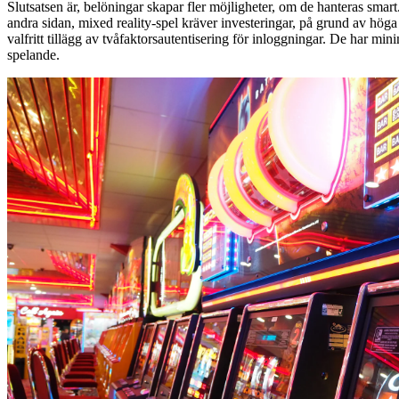
Slutsatsen är, belöningar skapar fler möjligheter, om de hanteras smart.
andra sidan, mixed reality-spel kräver investeringar, på grund av h
valfritt tillägg av tvåfaktorsautentisering för inloggningar. De har m
spelande.