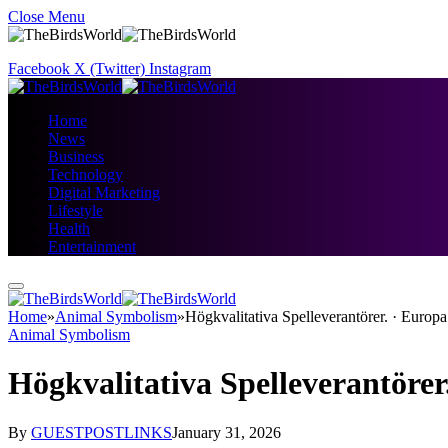
Close Menu
Facebook
X (Twitter)
Instagram
Home
News
Business
Technology
Digital Marketing
Lifestyle
Health
Entertainment
Home
»
Animal Symbolism
»
Högkvalitativa Spelleverantörer. · Europ
Animal Symbolism
Högkvalitativa Spelleverantöre
By
GUESTPOSTLINKS
January 31, 2026