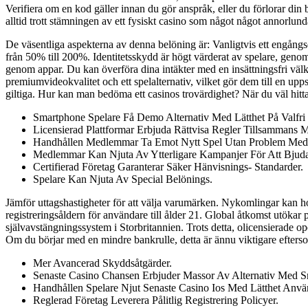
Verifiera om en kod gäller innan du gör anspråk, eller du förlorar din b
alltid trott stämningen av ett fysiskt casino som något något annorlun
De väsentliga aspekterna av denna belöning är: Vanligtvis ett engång
från 50% till 200%. Identitetsskydd är högt värderat av spelare, geno
genom appar. Du kan överföra dina intäkter med en insättningsfri välko
premiumvideokvalitet och ett spelalternativ, vilket gör dem till en upp
giltiga. Hur kan man bedöma ett casinos trovärdighet? När du väl hittat 
Smartphone Spelare Få Demo Alternativ Med Lätthet På Valfri 
Licensierad Plattformar Erbjuda Rättvisa Regler Tillsammans M
Handhållen Medlemmar Ta Emot Nytt Spel Utan Problem Med V
Medlemmar Kan Njuta Av Ytterligare Kampanjer För Att Bjuda
Certifierad Företag Garanterar Säker Hänvisnings- Standarder.
Spelare Kan Njuta Av Special Belönings.
Jämför uttagshastigheter för att välja varumärken. Nykomlingar kan hop
registreringsåldern för användare till ålder 21. Global åtkomst utök
självavstängningssystem i Storbritannien. Trots detta, olicensierade op
Om du börjar med en mindre bankrulle, detta är ännu viktigare efter
Mer Avancerad Skyddsåtgärder.
Senaste Casino Chansen Erbjuder Massor Av Alternativ Med S
Handhållen Spelare Njut Senaste Casino Ios Med Lätthet Använ
Reglerad Företag Leverera Pålitlig Registrering Policyer.