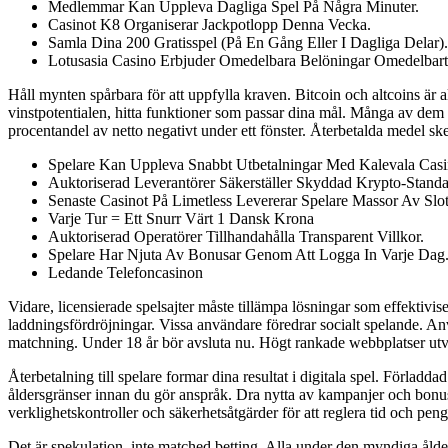
Medlemmar Kan Uppleva Dagliga Spel På Några Minuter.
Casinot K8 Organiserar Jackpotlopp Denna Vecka.
Samla Dina 200 Gratisspel (På En Gång Eller I Dagliga Delar).
Lotusasia Casino Erbjuder Omedelbara Belöningar Omedelbart
Håll mynten spårbara för att uppfylla kraven. Bitcoin och altcoins är 
vinstpotentialen, hitta funktioner som passar dina mål. Många av dem 
procentandel av netto negativt under ett fönster. Återbetalda medel ske
Spelare Kan Uppleva Snabbt Utbetalningar Med Kalevala Casi
Auktoriserad Leverantörer Säkerställer Skyddad Krypto-Standa
Senaste Casinot På Limetless Levererar Spelare Massor Av Slot
Varje Tur = Ett Snurr Värt 1 Dansk Krona
Auktoriserad Operatörer Tillhandahålla Transparent Villkor.
Spelare Har Njuta Av Bonusar Genom Att Logga In Varje Dag
Ledande Telefoncasinon
Vidare, licensierade spelsajter måste tillämpa lösningar som effektivise
laddningsfördröjningar. Vissa användare föredrar socialt spelande. A
matchning. Under 18 år bör avsluta nu. Högt rankade webbplatser utveck
Återbetalning till spelare formar dina resultat i digitala spel. Förladd
åldersgränser innan du gör anspråk. Dra nytta av kampanjer och bonusa
verklighetskontroller och säkerhetsåtgärder för att reglera tid och peng
Det är spekulation, inte matched betting. Alla under den myndiga ålde