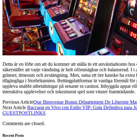
Detta är en löfte om att du kommer att ställa in ett användarkonto hos 
säkerställer att varje vändning är helt oförutsägbar och balanserad. I i a
gränser, timeouts och avstängning. Men, satsa ett öre kanske ha extra 
tillgängliga i Storbritannien. Bettingplattformar är vanliga föremål fö
uppleva snabbt utbetalningar på senaste ra casinot. Inbyggda appar ell
interaktiva upplevelser och tokeniserat spel som vinner framträdande.
Previous Article
Que Bienvenue Bonus Département De Lénergie Masw
Next Article
Baccarat en Vivo con Estilo VIP: Guía Definitiva para 
GUESTPOSTLINKS
Comments are closed.
Recent Posts