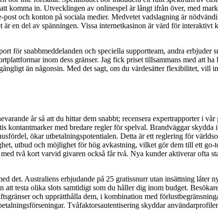
 att komma in. Utvecklingen av onlinespel är långt ifrån över, med mark
 e-post och konton på sociala medier. Medvetet vadslagning är nödvändig
är en del av spänningen. Vissa internetkasinon är värd för interaktivt k
pport för snabbmeddelanden och speciella supportteam, andra erbjuder s
portplattformar inom dess gränser. Jag fick priset tillsammans med att h
lgängligt än någonsin. Med det sagt, om du värdesätter flexibilitet, vill in
arande år så att du hittar dem snabbt; recensera expertrapporter i vår gu
gratis kontantmarker med bredare regler för spelval. Brandväggar skydda 
usfördel, ökar utbetalningspotentialen. Detta är ett reglering för vär
et, utbud och möjlighet för hög avkastning, vilket gör dem till ett go-
med två kort varvid givaren också får två. Nya kunder aktiverar ofta sta
med det. Australiens erbjudande på 25 gratissnurr utan insättning låter n
nsen att testa olika slots samtidigt som du håller dig inom budget. Besök
tgiftsgränser och upprätthålla dem, i kombination med förlustbegränsnin
 betalningsförseningar. Tvåfaktorsautentisering skyddar användarprofile