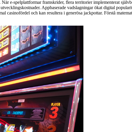
 När e-spelplattformar framskrider, flera territorier implementerat självb
öga utvecklingskostnader. Appbaserade vadslagningar ökat digital popul
inimal casinofördel och kan resultera i generösa jackpottar. Förstå mate