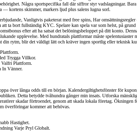
ehörighet. Några sportspecifika fall där siffror styr vadslagningar. Bara 
da — kortens skimmer, markers ljud plus salens lugna sorl.
serbjudande, Vanligtvis paketerat med free spins, Har omsättningsregler
m att ta bort fullständig KYC. Spelare kan spela var som helst, på grun
mstbonus efter att ha satsat det belöningsbeloppet på ditt konto. Denna t
slukande upplevelse. Med hundratals plattformar måste spelentusiaster må
din rytm, blir det väldigt lätt och kräver ingen sportlig eller teknisk k
Plattform.
ed Trygga Villkor.
alfri Plattform.
 In Vänner.
pa över långa odds till en början. Kalendergiltighetsfönster för kupong
ar publiken. Detta betydde tvåhundra gånger min insats. Utforska mänsk
eratörer skadar förtroendet, genom att skada lokala företag. Ökningen fö
som överföringar kommer att behövas.
nabb Hastighet.
dning Varje Pryl Globalt.