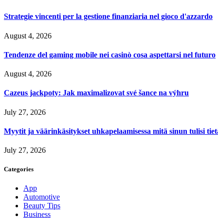
Strategie vincenti per la gestione finanziaria nel gioco d'azzardo
August 4, 2026
Tendenze del gaming mobile nei casinò cosa aspettarsi nel futuro
August 4, 2026
Cazeus jackpoty: Jak maximalizovat své šance na výhru
July 27, 2026
Myytit ja väärinkäsitykset uhkapelaamisessa mitä sinun tulisi tie
July 27, 2026
Categories
App
Automotive
Beauty Tips
Business