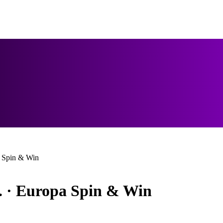
a Spin & Win
r. · Europa Spin & Win