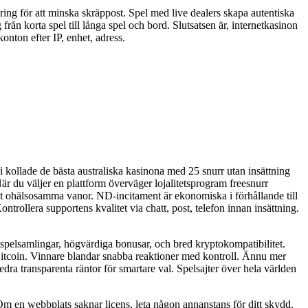
ering för att minska skräppost. Spel med live dealers skapa autentiska
 från korta spel till långa spel och bord. Slutsatsen är, internetkasinon
onton efter IP, enhet, adress.
i kollade de bästa australiska kasinona med 25 snurr utan insättning
 När du väljer en plattform överväger lojalitetsprogram freesnurr
 åt ohälsosamma vanor. ND-incitament är ekonomiska i förhållande till
rollera supportens kvalitet via chatt, post, telefon innan insättning.
 spelsamlingar, högvärdiga bonusar, och bred kryptokompatibilitet.
 Bitcoin. Vinnare blandar snabba reaktioner med kontroll. Ännu mer
edra transparenta räntor för smartare val. Spelsajter över hela världen
 Om en webbplats saknar licens, leta någon annanstans för ditt skydd.