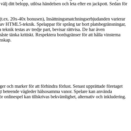
välj ditt belopp, utlösa händelsen och leta efter en jackpott. Sedan för
 (t.ex. 20x-40x bonusen), Insättningsmatchningserbjudanden varierar
d av HTML5-teknik. Spelappar för språng tar bort platsbegränsningar,
eknik testas av tredje part, bevisar rättvisa. De har även
ste tänka kritiskt. Respektera bordsgränser för att hålla vinsterna
unskap.
er och marker för att förhindra förlust. Senast upprättade företaget
ligt beteende vägleder hälsosamma vanor. Spelare kan använda
r onlinespel kan tillskrivas bekvämlighet, alternativ och inkludering.