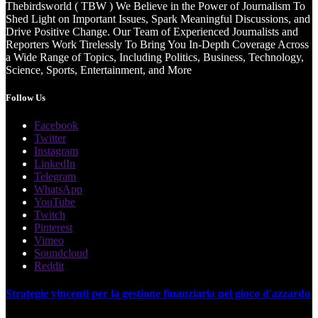
Thebirdsworld ( TBW ) We Believe in the Power of Journalism To
Shed Light on Important Issues, Spark Meaningful Discussions, and
Drive Positive Change. Our Team of Experienced Journalists and
Reporters Work Tirelessly To Bring You In-Depth Coverage Across
a Wide Range of Topics, Including Politics, Business, Technology,
Science, Sports, Entertainment, and More
Follow Us
Facebook
Twitter
Instagram
LinkedIn
Telegram
WhatsApp
YouTube
Twitch
Pinterest
Vimeo
Soundcloud
Reddit
Strategie vincenti per la gestione finanziaria nel gioco d'azzardo