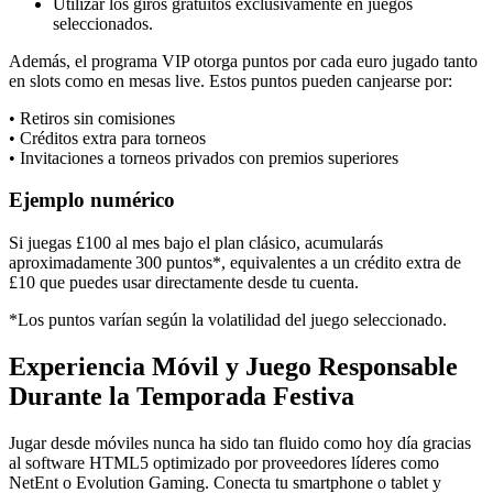
Utilizar los giros gratuitos exclusivamente en juegos
seleccionados.
Además, el programa VIP otorga puntos por cada euro jugado tanto
en slots como en mesas live. Estos puntos pueden canjearse por:
• Retiros sin comisiones
• Créditos extra para torneos
• Invitaciones a torneos privados con premios superiores
Ejemplo numérico
Si juegas £100 al mes bajo el plan clásico, acumularás
aproximadamente 300 puntos*, equivalentes a un crédito extra de
£10 que puedes usar directamente desde tu cuenta.
*Los puntos varían según la volatilidad del juego seleccionado.
Experiencia Móvil y Juego Responsable
Durante la Temporada Festiva
Jugar desde móviles nunca ha sido tan fluido como hoy día gracias
al software HTML5 optimizado por proveedores líderes como
NetEnt o Evolution Gaming. Conecta tu smartphone o tablet y