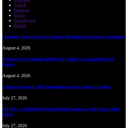
Twitch
Pinterest
Vimeo
Soundcloud
Reddit
Strategie vincenti per la gestione finanziaria nel gioco d'azzardo
August 4, 2026
Tendenze del gaming mobile nei casinò cosa aspettarsi nel
futuro
August 4, 2026
Cazeus jackpoty: Jak maximalizovat své šance na výhru
July 27, 2026
Myytit ja väärinkäsitykset uhkapelaamisessa mitä sinun tulisi
tietää
July 27, 2026