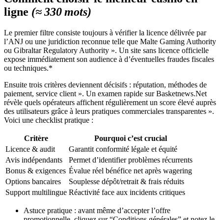
ligne
(≈ 330 mots)
Le premier filtre consiste toujours à vérifier la licence délivrée par
l’ANJ ou une juridiction reconnue telle que Malte Gaming Authority
ou Gibraltar Regulatory Authority ». Un site sans licence officielle
expose immédiatement son audience à d’éventuelles fraudes fiscales
ou techniques.*
Ensuite trois critères deviennent décisifs : réputation, méthodes de
paiement, service client ». Un examen rapide sur Basketnews.Net
révèle quels opérateurs affichent régulièrement un score élevé auprès
des utilisateurs grâce à leurs pratiques commerciales transparentes ».
Voici une checklist pratique :
Critère
Pourquoi c’est crucial
Licence & audit
Garantit conformité légale et équité
Avis indépendants
Permet d’identifier problèmes récurrents
Bonus & exigences
Évalue réel bénéfice net après wagering
Options bancaires
Souplesse dépôt/retrait & frais réduits
Support multilingue
Réactivité face aux incidents critiques
Astuce pratique : avant même d’accepter l’offre
promotionnelle, cliquez sur “Conditions générales” et notez le