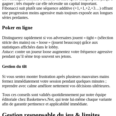
gagner ; très risquée car elle nécessite un capital important.
Fibonacci suit plutôt une séquence additive (+1,+1,+2,+3…) offrant
une progression moins agressive mais toujours exposée aux longues
séries perdantes.
Poker en ligne
Distinguerez rapidement si vos adversaires jouent « tight » (sélection
stricte des mains) ou « loose » (jouent beaucoup) grâce aux
statistiques affichées dans le lobby.
Astuce
: contre un joueur loose augmentez votre fréquence agressive
pendant qu’il sème trop souvent ses jetons.
Gestion du tilt
Si vous sentez monter frustration après plusieurs mauvaises mains
fermez immédiatement votre session pendant quelques minutes ;
reprendre avec calme améliore nettement vos décisions ultérieures.
Tous ces conseils sont validés quotidiennement par notre équipe
éditoriale chez Basketnews.Net, qui teste lui‑même chaque variante
afin de garantir pertinence et applicabilité immédiate.
Gestion responsable du jeu & limites