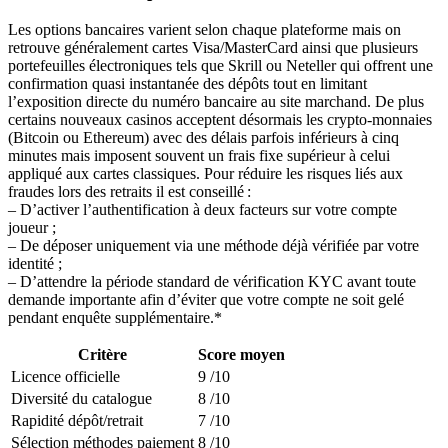
Les options bancaires varient selon chaque plateforme mais on
retrouve généralement cartes Visa/MasterCard ainsi que plusieurs
portefeuilles électroniques tels que Skrill ou Neteller qui offrent une
confirmation quasi instantanée des dépôts tout en limitant
l’exposition directe du numéro bancaire au site marchand. De plus
certains nouveaux casinos acceptent désormais les crypto‑monnaies
(Bitcoin ou Ethereum) avec des délais parfois inférieurs à cinq
minutes mais imposent souvent un frais fixe supérieur à celui
appliqué aux cartes classiques. Pour réduire les risques liés aux
fraudes lors des retraits il est conseillé :
– D’activer l’authentification à deux facteurs sur votre compte
joueur ;
– De déposer uniquement via une méthode déjà vérifiée par votre
identité ;
– D’attendre la période standard de vérification KYC avant toute
demande importante afin d’éviter que votre compte ne soit gelé
pendant enquête supplémentaire.*
Critère
Score moyen
Licence officielle
9 /10
Diversité du catalogue
8 /10
Rapidité dépôt/retrait
7 /10
Sélection méthodes paiement
8 /10