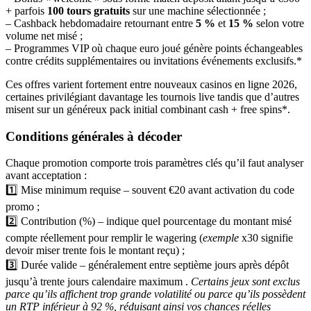
+ parfois
100 tours gratuits
sur une machine sélectionnée ;
– Cashback hebdomadaire retournant entre
5 %
et
15 %
selon votre
volume net misé ;
– Programmes VIP où chaque euro joué génère points échangeables
contre crédits supplémentaires ou invitations événements exclusifs.*
Ces offres varient fortement entre nouveaux casinos en ligne 2026,
certaines privilégiant davantage les tournois live tandis que d’autres
misent sur un généreux pack initial combinant cash + free spins*.
Conditions générales à décoder
Chaque promotion comporte trois paramètres clés qu’il faut analyser
avant acceptation :
1️⃣ Mise minimum requise – souvent €20 avant activation du code
promo ;
2️⃣ Contribution (%) – indique quel pourcentage du montant misé
compte réellement pour remplir le wagering (
exemple
x30 signifie
devoir miser trente fois le montant reçu) ;
3️⃣ Durée valide – généralement entre septième jours après dépôt
jusqu’à trente jours calendaire maximum .
Certains jeux sont exclus
parce qu’ils affichent trop grande volatilité ou parce qu’ils possèdent
un RTP inférieur à 92 %, réduisant ainsi vos chances réelles