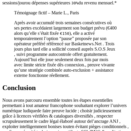
sessions/jour​ou dépenses supérieures
du revenu mensuel.*
30%
Témoignage fictif – Marie L., Paris
Après avoir accumulé trois semaines consécutives où
ses pertes excédaient largement son budget prévu (€400
alors qu’elle s’était fixée
), elle a activé
€150
temporairement l’option “pause” proposée par son
opérateur préféré référencé sur Basketnews.Net . Trois
jours plus tard elle a sollicité conseil auprès S.O.S Jeux
, suivi programme autocontrole offert gratuitement.​
Aujourd’hui elle joue seulement deux fois par mois
avec limite stricte fixée dès connexion., preuve vivante
qu’une stratégie combinée auto-exclusion + assistance
externe fonctionne réellement.
Conclusion
Nous avons parcouru ensemble toutes les étapes essentielles
permettant à tout amateur francophone souhaitant explorer l’univers
numérique ludique​de faire preuve lucide ; choisir judicieusement
grâce à licences vérifiées & catalogues diversifiés , respecter
scrupuleusement le cadre légal élaboré autour del’ancrage ANJ ,
exploiter intelligemment boni­ses touten évitant pièges conditionnels ,