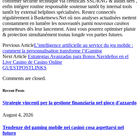
confirmer sécurité technique via certificats SSL/RNG & audits tiers ,
enfin intégrer routine responsable soutenue tantôt by internal tools
tantôt by external helplines spécialisées​. Restez connectés
régulièrement à Basketnews.Net où nos analyses actualisées mettent
constamment ​en lumière ​les nouveautés parmi
nouveaux casinos
prometteurs dès leur lancement.​ Ainsi vous pourrez optimiser plaisir
& protection simultanément toutau long​de vos parties futures.​
Previous Article
L’intelligence artificielle au service du jeu mobile :
comment la personnalisation transforme l’iGaming
Next Article
Estrategias Avanzadas para Bonos Navideños en el
Live Casino de Casino Online
GUESTPOSTLINKS
Comments are closed.
Recent Posts
Strategie vincenti per la gestione finanziaria nel gioco d'azzardo
August 4, 2026
Tendenze del gaming mobile nei casinò cosa aspettarsi nel
futuro