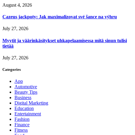
August 4, 2026
Cazeus jackpoty: Jak maximalizovat své šance na výhru
July 27, 2026
Myytit ja väärinkäsitykset uhkapelaamisessa mitä sinun tulisi
tietää
July 27, 2026
Categories
App
Automotive
Beauty Tips
Business
Digital Marketing
Education
Entertainment
Fashion
Finance
Fitness