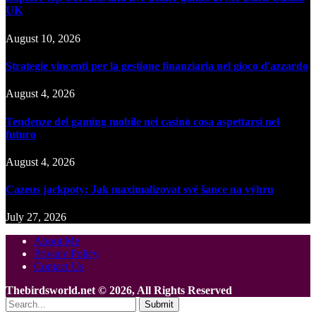
UK
August 10, 2026
Strategie vincenti per la gestione finanziaria nel gioco d'azzardo
August 4, 2026
Tendenze del gaming mobile nei casinò cosa aspettarsi nel
futuro
August 4, 2026
Cazeus jackpoty: Jak maximalizovat své šance na výhru
July 27, 2026
About Me
Privacy Policy
Contact Us
Thebirdsworld.net © 2026, All Rights Reserved
Submit