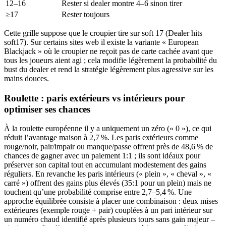
12–16
Rester si dealer montre 4–6 sinon tirer
≥17
Rester toujours
Cette grille suppose que le croupier tire sur soft 17 (Dealer hits
soft17). Sur certains sites web il existe la variante « European
Blackjack » où le croupier ne reçoit pas de carte cachée avant que
tous les joueurs aient agi ; cela modifie légèrement la probabilité du
bust du dealer et rend la stratégie légèrement plus agressive sur les
mains douces.
Roulette : paris extérieurs vs intérieurs pour
optimiser ses chances
À la roulette européenne il y a uniquement un zéro (« 0 »), ce qui
réduit l’avantage maison à 2,7 %. Les paris extérieurs comme
rouge/noir, pair/impair ou manque/passe offrent près de 48,6 % de
chances de gagner avec un paiement 1:1 ; ils sont idéaux pour
préserver son capital tout en accumulant modestement des gains
réguliers. En revanche les paris intérieurs (« plein », « cheval », «
carré ») offrent des gains plus élevés (35:1 pour un plein) mais ne
touchent qu’une probabilité comprise entre 2,7–5,4 %. Une
approche équilibrée consiste à placer une combinaison : deux mises
extérieures (exemple rouge + pair) couplées à un pari intérieur sur
un numéro chaud identifié après plusieurs tours sans gain majeur –