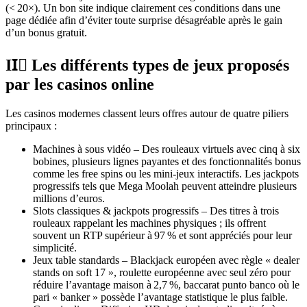
(< 20×). Un bon site indique clairement ces conditions dans une
page dédiée afin d’éviter toute surprise désagréable après le gain
d’un bonus gratuit.
II️⃣ Les différents types de jeux proposés
par les casinos online
Les casinos modernes classent leurs offres autour de quatre piliers
principaux :
Machines à sous vidéo – Des rouleaux virtuels avec cinq à six
bobines, plusieurs lignes payantes et des fonctionnalités bonus
comme les free spins ou les mini‑jeux interactifs. Les jackpots
progressifs tels que Mega Moolah peuvent atteindre plusieurs
millions d’euros.
Slots classiques & jackpots progressifs – Des titres à trois
rouleaux rappelant les machines physiques ; ils offrent
souvent un RTP supérieur à 97 % et sont appréciés pour leur
simplicité.
Jeux table standards – Blackjack européen avec règle « dealer
stands on soft 17 », roulette européenne avec seul zéro pour
réduire l’avantage maison à 2,7 %, baccarat punto banco où le
pari « banker » possède l’avantage statistique le plus faible.