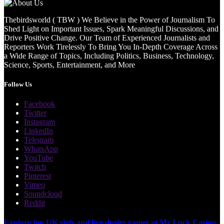
Thebirdsworld ( TBW ) We Believe in the Power of Journalism To
Shed Light on Important Issues, Spark Meaningful Discussions, and
Drive Positive Change. Our Team of Experienced Journalists and
Reporters Work Tirelessly To Bring You In-Depth Coverage Across
a Wide Range of Topics, Including Politics, Business, Technology,
Science, Sports, Entertainment, and More
Follow Us
Facebook
Twitter
Instagram
LinkedIn
Telegram
WhatsApp
YouTube
Twitch
Pinterest
Vimeo
Soundcloud
Reddit
Explore top UK slots and live dealer games at Mr Luck Casino