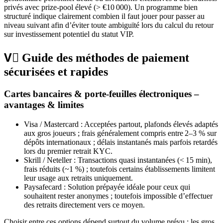
privés avec prize‑pool élevé (> €10 000). Un programme bien
structuré indique clairement combien il faut jouer pour passer au
niveau suivant afin d’éviter toute ambiguïté lors du calcul du retour
sur investissement potentiel du statut VIP.
V️⃣ Guide des méthodes de paiement
sécurisées et rapides
Cartes bancaires & porte‑feuilles électroniques –
avantages & limites
Visa / Mastercard : Acceptées partout, plafonds élevés adaptés
aux gros joueurs ; frais généralement compris entre 2–3 % sur
dépôts internationaux ; délais instantanés mais parfois retardés
lors du premier retrait KYC.
Skrill / Neteller : Transactions quasi instantanées (< 15 min),
frais réduits (~1 %) ; toutefois certains établissements limitent
leur usage aux retraits uniquement.
Paysafecard : Solution prépayée idéale pour ceux qui
souhaitent rester anonymes ; toutefois impossible d’effectuer
des retraits directement vers ce moyen.
Choisir entre ces options dépend surtout du volume prévu : les gros