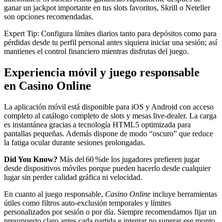
ganar un jackpot importante en tus slots favoritos, Skrill o Neteller
son opciones recomendadas.
Expert Tip: Configura límites diarios tanto para depósitos como para
pérdidas desde tu perfil personal antes siquiera iniciar una sesión; así
mantienes el control financiero mientras disfrutas del juego.
Experiencia móvil y juego responsable
en Casino Online
La aplicación móvil está disponible para iOS y Android con acceso
completo al catálogo completo de slots y mesas live‑dealer​. La carga
es instantánea gracias a tecnología HTML5 optimizada para
pantallas pequeñas.​ Además dispone de modo “oscuro” que reduce
la fatiga ocular durante sesiones prolongadas.
Did You Know?
Más del 60 %​de los jugadores prefieren jugar
desde dispositivos móviles porque pueden hacerlo desde cualquier
lugar sin perder calidad gráfica ni velocidad.
En cuanto al juego responsable,
Casino Online
incluye herramientas
útiles como filtros auto‑exclusión temporales y límites
personalizados por sesión o por día.​ Siempre recomendamos fijar un
presupuesto claro antes cada partida e intentar no superar ese monto.