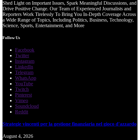
Shed Light on Important Issues, Spark Meaningful Discussions, and
Drive Positive Change. Our Team of Experienced Journalists and
Reporters Work Tirelessly To Bring You In-Depth Coverage Across
a Wide Range of Topics, Including Politics, Business, Technology,
Science, Sports, Entertainment, and More
Follow Us
Facebook
Twitter
Instagram
LinkedIn
Telegram
WhatsApp
YouTube
Twitch
Pinterest
Vimeo
Soundcloud
Reddit
Strategie vincenti per la gestione finanziaria nel gioco d'azzardo
August 4, 2026