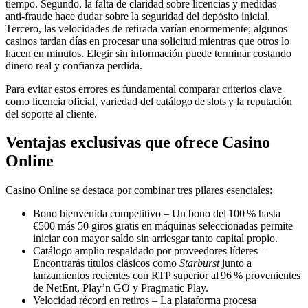
tiempo. Segundo, la falta de claridad sobre licencias y medidas
anti‑fraude hace dudar sobre la seguridad del depósito inicial.
Tercero, las velocidades de retirada varían enormemente; algunos
casinos tardan días en procesar una solicitud mientras que otros lo
hacen en minutos​. Elegir sin información puede terminar costando
dinero real y confianza perdida.
Para evitar estos errores es fundamental comparar criterios clave
como licencia oficial, variedad del catálogo de slots y la reputación
del soporte al cliente.
Ventajas exclusivas que ofrece Casino
Online
Casino Online se destaca por combinar tres pilares esenciales:
Bono bienvenida competitivo – Un bono del 100 % hasta
€500 más 50 giros gratis en máquinas seleccionadas permite
iniciar con mayor saldo sin arriesgar tanto capital propio.
Catálogo amplio respaldado por proveedores líderes –
Encontrarás títulos clásicos como
Starburst
junto a
lanzamientos recientes con RTP superior al 96 % provenientes
de NetEnt, Play’n GO y Pragmatic Play.
Velocidad récord en retiros – La plataforma procesa