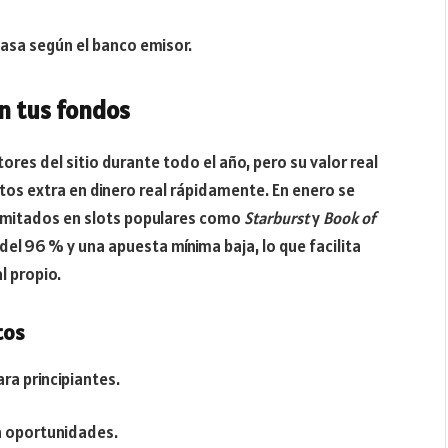
asa según el banco emisor.
an tus fondos
res del sitio durante todo el año, pero su valor real
os extra en dinero real rápidamente. En enero se
limitados en slots populares como
Starburst
y
Book of
del 96 % y una apuesta mínima baja, lo que facilita
l propio.
tos
ara principiantes.
a oportunidades.