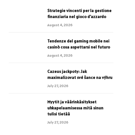
Strategie vincenti per la gestione
finanziaria nel gioco d'azzardo
August 4, 2026
Tendenze del gaming mobile nei
casinò cosa aspettarsi nel futuro
August 4, 2026
Cazeus jackpoty: Jak
maximalizovat své šance na výhru
July 27, 2026
Myytit ja väärinkäsitykset
uhkapelaamisessa mitä sinun
tulisi tietää
July 27, 2026