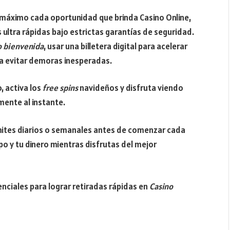
máximo cada oportunidad que brinda Casino Online,
ultra rápidas bajo estrictas garantías de seguridad.
 bienvenida
, usar una billetera digital para acelerar
ra evitar demoras inesperadas.
, activa los
free spins
navideños y disfruta viendo
mente al instante.
mites diarios o semanales antes de comenzar cada
po y tu dinero mientras disfrutas del mejor
enciales para lograr retiradas rápidas en
Casino