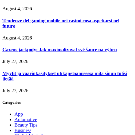
August 4, 2026
Tendenze del gaming mobile nei casinò cosa aspettarsi nel
futuro
August 4, 2026
Cazeus jackpoty: Jak maximalizovat své šance na výhru
July 27, 2026
Myytit ja väärinkäsitykset uhkapelaamisessa mitä sinun tulisi
tietää
July 27, 2026
Categories
App
Automotive
Beauty Tips
Business