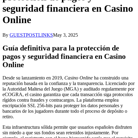
seguridad financiera en Casino
Online
By
GUESTPOSTLINKS
May 3, 2025
Guía definitiva para la protección de
pagos y seguridad financiera en Casino
Online
Desde su lanzamiento en 2019,
Casino Online
ha construido una
reputación basada en la confianza y la transparencia. Licenciado por
la Autoridad Maltesa del Juego (MGA) y auditado regularmente por
eCOGRA, el casino garantiza que cada transacción siga protocolos
rígidos contra fraudes y contracargos. La plataforma emplea
encriptación SSL 256‑bits para proteger los datos personales y
bancarios de los jugadores durante todo el proceso de depósito o
retiro.
Esta infraestructura sólida permite que usuarios españoles disfruten
sin miedo a que sus fondos sean retenidos injustamente. Por