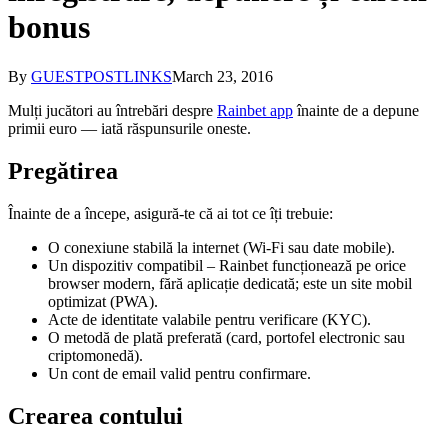
bonus
By
GUESTPOSTLINKS
March 23, 2016
Mulți jucători au întrebări despre
Rainbet app
înainte de a depune
primii euro — iată răspunsurile oneste.
Pregătirea
Înainte de a începe, asigură-te că ai tot ce îți trebuie:
O conexiune stabilă la internet (Wi-Fi sau date mobile).
Un dispozitiv compatibil – Rainbet funcționează pe orice
browser modern, fără aplicație dedicată; este un site mobil
optimizat (PWA).
Acte de identitate valabile pentru verificare (KYC).
O metodă de plată preferată (card, portofel electronic sau
criptomonedă).
Un cont de email valid pentru confirmare.
Crearea contului