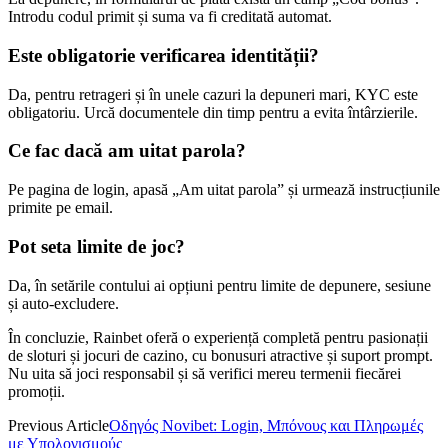
Introdu codul primit și suma va fi creditată automat.
Este obligatorie verificarea identității?
Da, pentru retrageri și în unele cazuri la depuneri mari, KYC este
obligatoriu. Urcă documentele din timp pentru a evita întârzierile.
Ce fac dacă am uitat parola?
Pe pagina de login, apasă „Am uitat parola” și urmează instrucțiunile
primite pe email.
Pot seta limite de joc?
Da, în setările contului ai opțiuni pentru limite de depunere, sesiune
și auto-excludere.
În concluzie, Rainbet oferă o experiență completă pentru pasionații
de sloturi și jocuri de cazino, cu bonusuri atractive și suport prompt.
Nu uita să joci responsabil și să verifici mereu termenii fiecărei
promoții.
Previous Article
Οδηγός Novibet: Login, Μπόνους και Πληρωμές
με Υπολογισμούς