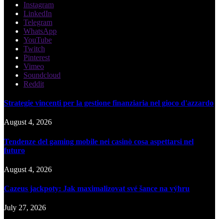
Instagram
LinkedIn
Telegram
WhatsApp
YouTube
Twitch
Pinterest
Vimeo
Soundcloud
Reddit
Strategie vincenti per la gestione finanziaria nel gioco d'azzardo
August 4, 2026
Tendenze del gaming mobile nei casinò cosa aspettarsi nel
futuro
August 4, 2026
Cazeus jackpoty: Jak maximalizovat své šance na výhru
July 27, 2026