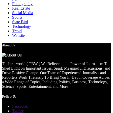
Photography
Real Estate
Social Media
Sports
State Bird
Technology
Travel
Website
About Us
Thebirdsworld ( TBW ) We Believe in the Power of Journalism To
Shed Light on Important Issues, Spark Meaningful Discussions, and
Drive Positive Change. Our Team of Experienced Journalists and
Reporters Work Tirelessly To Bring You In-Depth Coverage Across
a Wide Range of Topics, Including Politics, Business, Technology,
Science, Sports, Entertainment, and More
Follow Us
Facebook
Twitter