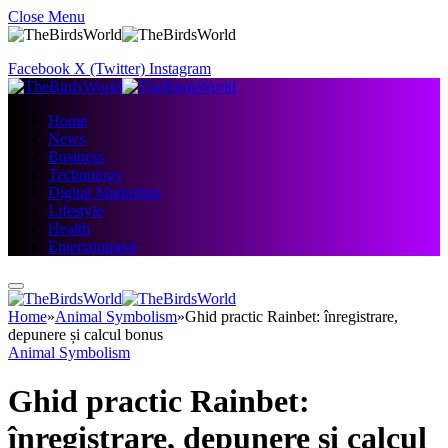
Close Menu
Facebook
X (Twitter)
Instagram
Home
News
Business
Technology
Digital Marketing
Lifestyle
Health
Entertainment
Home
»
Animal Symbolism
»
Ghid practic Rainbet: înregistrare,
depunere și calcul bonus
Animal Symbolism
Ghid practic Rainbet:
înregistrare, depunere și calcul