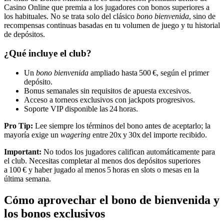
Casino Online que premia a los jugadores con bonos superiores a
los habituales. No se trata solo del clásico
bono bienvenida
, sino de
recompensas continuas basadas en tu volumen de juego y tu historial
de depósitos.
¿Qué incluye el club?
Un
bono bienvenida
ampliado hasta 500 €, según el primer
depósito.
Bonus semanales sin requisitos de apuesta excesivos.
Acceso a torneos exclusivos con jackpots progresivos.
Soporte VIP disponible las 24 horas.
Pro Tip:
Lee siempre los términos del bono antes de aceptarlo; la
mayoría exige un
wagering
entre 20x y 30x del importe recibido.
Important:
No todos los jugadores califican automáticamente para
el club. Necesitas completar al menos dos depósitos superiores
a 100 € y haber jugado al menos 5 horas en slots o mesas en la
última semana.
Cómo aprovechar el bono de bienvenida y
los bonos exclusivos