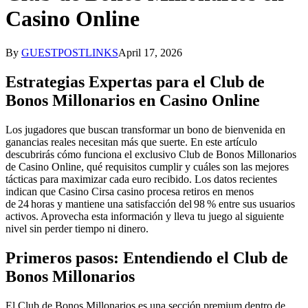
Casino Online
By
GUESTPOSTLINKS
April 17, 2026
Estrategias Expertas para el Club de
Bonos Millonarios en Casino Online
Los jugadores que buscan transformar un bono de bienvenida en
ganancias reales necesitan más que suerte. En este artículo
descubrirás cómo funciona el exclusivo Club de Bonos Millonarios
de Casino Online, qué requisitos cumplir y cuáles son las mejores
tácticas para maximizar cada euro recibido. Los datos recientes
indican que Casino Cirsa casino procesa retiros en menos
de 24 horas y mantiene una satisfacción del 98 % entre sus usuarios
activos. Aprovecha esta información y lleva tu juego al siguiente
nivel sin perder tiempo ni dinero.
Primeros pasos: Entendiendo el Club de
Bonos Millonarios
El Club de Bonos Millonarios es una sección premium dentro de