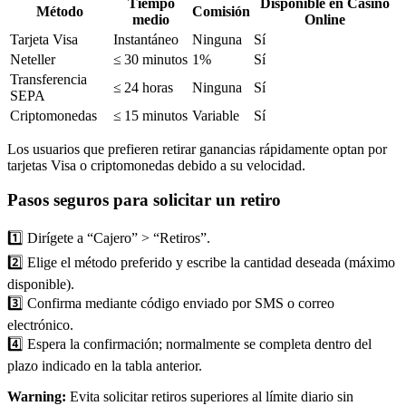
Tiempo
Disponible en Casino
Método
Comisión
medio
Online
Tarjeta Visa
Instantáneo
Ninguna
Sí
Neteller
≤ 30 minutos
1%
Sí
Transferencia
≤ 24 horas
Ninguna
Sí
SEPA
Criptomonedas
≤ 15 minutos
Variable
Sí
Los usuarios que prefieren retirar ganancias rápidamente optan por
tarjetas Visa o criptomonedas debido a su velocidad.
Pasos seguros para solicitar un retiro
1️⃣ Dirígete a “Cajero” > “Retiros”.
2️⃣ Elige el método preferido y escribe la cantidad deseada (máximo
disponible).
3️⃣ Confirma mediante código enviado por SMS o correo
electrónico.
4️⃣ Espera la confirmación; normalmente se completa dentro del
plazo indicado en la tabla anterior.
Warning:
Evita solicitar retiros superiores al límite diario sin