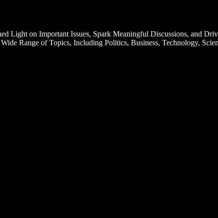
d Light on Important Issues, Spark Meaningful Discussions, and Driv
Wide Range of Topics, Including Politics, Business, Technology, Scien