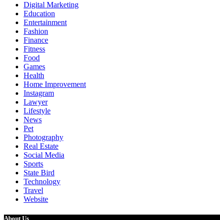
Digital Marketing
Education
Entertainment
Fashion
Finance
Fitness
Food
Games
Health
Home Improvement
Instagram
Lawyer
Lifestyle
News
Pet
Photography
Real Estate
Social Media
Sports
State Bird
Technology
Travel
Website
About Us