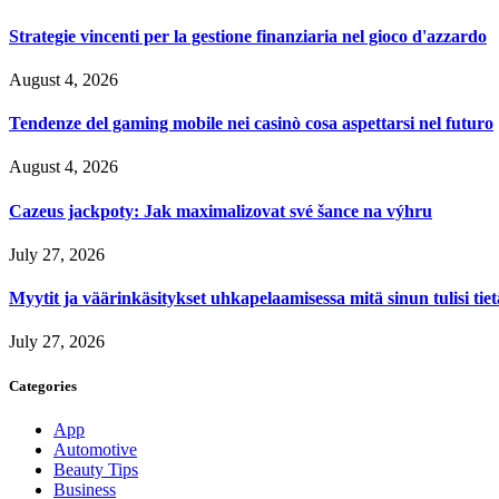
Strategie vincenti per la gestione finanziaria nel gioco d'azzardo
August 4, 2026
Tendenze del gaming mobile nei casinò cosa aspettarsi nel futuro
August 4, 2026
Cazeus jackpoty: Jak maximalizovat své šance na výhru
July 27, 2026
Myytit ja väärinkäsitykset uhkapelaamisessa mitä sinun tulisi tie
July 27, 2026
Categories
App
Automotive
Beauty Tips
Business