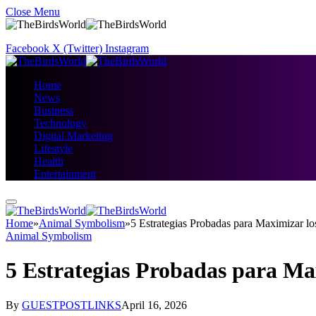
Close Menu
Facebook
X (Twitter)
Instagram
Home
News
Business
Technology
Digital Marketing
Lifestyle
Health
Entertainment
Home
»
Animal Symbolism
»
5 Estrategias Probadas para Maximizar l
Animal Symbolism
5 Estrategias Probadas para Ma
By
GUESTPOSTLINKS
April 16, 2026