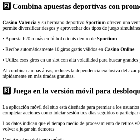
2️⃣ Combina apuestas deportivas con promo
Casino Valencia
y su hermano deportivo
Sportium
ofrecen una ventaj
permite diversificar riesgos y aprovechar dos tipos de juego simultáne
• Apuesta €20 o más en fútbol o tenis dentro de
Sportium
.
• Recibe automáticamente 10 giros gratis válidos en
Casino Online
.
• Utiliza esos giros en un slot con alta volatilidad para buscar grandes
Al combinar ambas áreas, reduces la dependencia exclusiva del azar pu
rápidamente en más tiradas gratuitas.
3️⃣ Juega en la versión móvil para desbloq
La aplicación móvil del sitio está diseñada para premiar a los usuarios
completar acciones como iniciar sesión tres días seguidos o participar 
Los datos indican que el tiempo medio de procesamiento de retiros vía 
volver a jugar sin demoras.​
Ventajas clave del juego móvil: