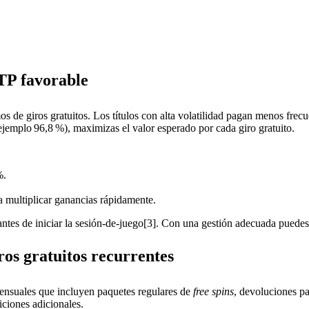
RTP favorable
s de giros gratuitos.​ Los títulos con alta volatilidad pagan menos f
emplo 96,8 %​), maximizas el valor esperado por cada giro gratuito.​
%.
 multiplicar ganancias rápidamente.
antes de iniciar la sesión‑de‑juego​[3]​. Con una gestión adecuada puede
ros gratuitos recurrentes
ensuales que incluyen paquetes regulares de
free spins
, devoluciones pa
iones adicionales.​