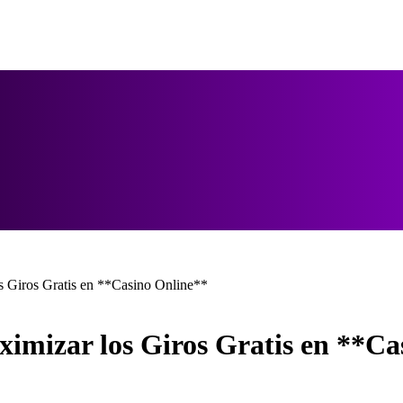
os Giros Gratis en **Casino Online**
ximizar los Giros Gratis en **Ca