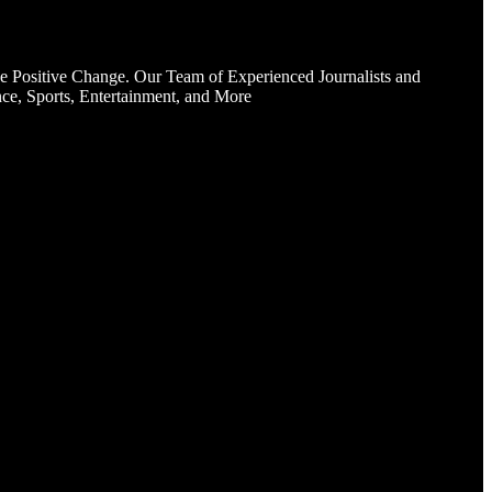
e Positive Change. Our Team of Experienced Journalists and
ce, Sports, Entertainment, and More