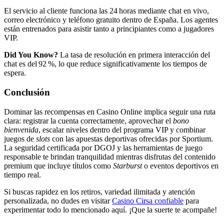
El servicio al cliente funciona las 24 horas mediante chat en vivo,
correo electrónico y teléfono gratuito dentro de España. Los agentes
están entrenados para asistir tanto a principiantes como a jugadores
VIP.
Did You Know?
La tasa de resolución en primera interacción del
chat es del 92 %, lo que reduce significativamente los tiempos de
espera.
Conclusión
Dominar las recompensas en Casino Online implica seguir una ruta
clara: registrar la cuenta correctamente, aprovechar el
bono
bienvenida
, escalar niveles dentro del programa VIP y combinar
juegos de
slots
con las apuestas deportivas ofrecidas por Sportium.
La seguridad certificada por DGOJ y las herramientas de juego
responsable te brindan tranquilidad mientras disfrutas del contenido
premium que incluye títulos como
Starburst
o eventos deportivos en
tiempo real.
Si buscas rapidez en los retiros, variedad ilimitada y atención
personalizada, no dudes en visitar
Casino Cirsa confiable
para
experimentar todo lo mencionado aquí. ¡Que la suerte te acompañe!