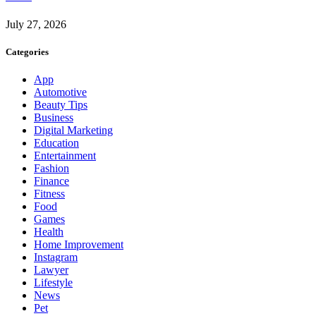
July 27, 2026
Categories
App
Automotive
Beauty Tips
Business
Digital Marketing
Education
Entertainment
Fashion
Finance
Fitness
Food
Games
Health
Home Improvement
Instagram
Lawyer
Lifestyle
News
Pet