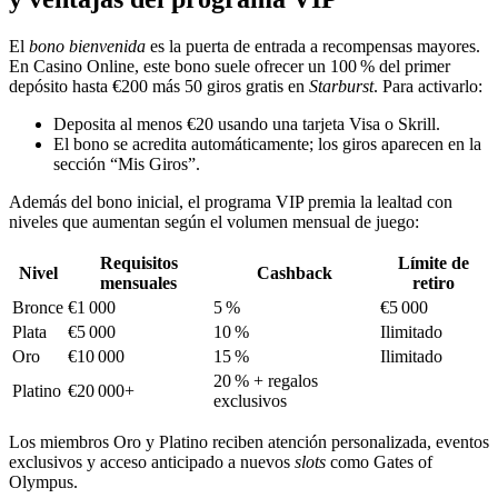
El
bono bienvenida
es la puerta de entrada a recompensas mayores.
En Casino Online, este bono suele ofrecer un 100 % del primer
depósito hasta €200 más 50 giros gratis en
Starburst
. Para activarlo:
Deposita al menos €20 usando una tarjeta Visa o Skrill.
El bono se acredita automáticamente; los giros aparecen en la
sección “Mis Giros”.
Además del bono inicial, el programa VIP premia la lealtad con
niveles que aumentan según el volumen mensual de juego:
Requisitos
Límite de
Nivel
Cashback
mensuales
retiro
Bronce
€1 000
5 %
€5 000
Plata
€5 000
10 %
Ilimitado
Oro
€10 000
15 %
Ilimitado
20 % + regalos
Platino
€20 000+
exclusivos
Los miembros Oro y Platino reciben atención personalizada, eventos
exclusivos y acceso anticipado a nuevos
slots
como Gates of
Olympus.