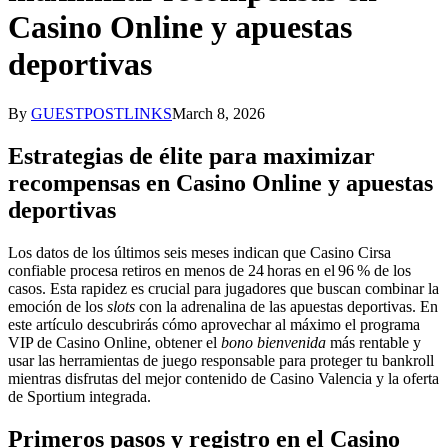
Casino Online y apuestas
deportivas
By
GUESTPOSTLINKS
March 8, 2026
Estrategias de élite para maximizar
recompensas en Casino Online y apuestas
deportivas
Los datos de los últimos seis meses indican que Casino Cirsa
confiable procesa retiros en menos de 24 horas en el 96 % de los
casos. Esta rapidez es crucial para jugadores que buscan combinar la
emoción de los
slots
con la adrenalina de las apuestas deportivas. En
este artículo descubrirás cómo aprovechar al máximo el programa
VIP de Casino Online, obtener el
bono bienvenida
más rentable y
usar las herramientas de juego responsable para proteger tu bankroll
mientras disfrutas del mejor contenido de Casino Valencia y la oferta
de Sportium integrada.
Primeros pasos y registro en el Casino