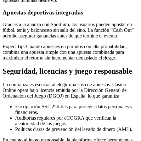
apuestas mínimas desde €5.
Apuestas deportivas integradas
Gracias a la alianza con Sportium, los usuarios pueden apostar en
fútbol, tenis y baloncesto sin salir del sitio. La función “Cash Out”
permite asegurar ganancias antes de que termine el evento.
Expert Tip: Cuando apuestes en partidos con alta probabilidad,
combina una apuesta simple con una apuesta combinada para
maximizar el retorno sin incrementar demasiado el riesgo.
Seguridad, licencias y juego responsable
La confianza es esencial al elegir una casa de apuestas. Casino
Online opera bajo licencia emitida por la Dirección General de
Ordenación del Juego (DGOJ) en España, lo que garantiza:
Encriptación SSL 256‑bits para proteger datos personales y
financieros.
Auditorías regulares por eCOGRA que verifican la
aleatoriedad de los juegos.
Políticas claras de prevención del lavado de dinero (AML).
En cuanto al juego responsable, la plataforma ofrece herramientas