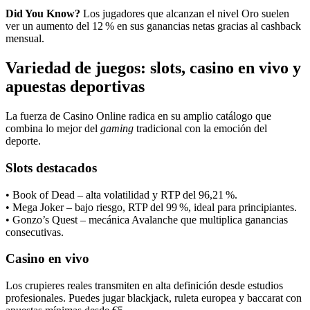
Did You Know?
Los jugadores que alcanzan el nivel Oro suelen
ver un aumento del 12 % en sus ganancias netas gracias al cashback
mensual.
Variedad de juegos: slots, casino en vivo y
apuestas deportivas
La fuerza de Casino Online radica en su amplio catálogo que
combina lo mejor del
gaming
tradicional con la emoción del
deporte.
Slots destacados
• Book of Dead – alta volatilidad y RTP del 96,21 %.
• Mega Joker – bajo riesgo, RTP del 99 %, ideal para principiantes.
• Gonzo’s Quest – mecánica Avalanche que multiplica ganancias
consecutivas.
Casino en vivo
Los crupieres reales transmiten en alta definición desde estudios
profesionales. Puedes jugar blackjack, ruleta europea y baccarat con