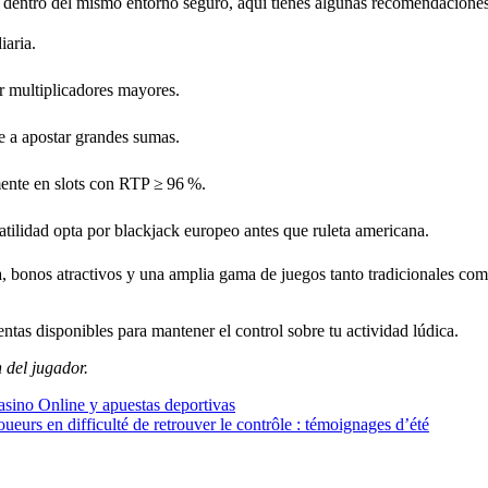
dentro del mismo entorno seguro, aquí tienes algunas recomendaciones f
iaria.
r multiplicadores mayores.
te a apostar grandes sumas.
ente en slots con RTP ≥ 96 %.
tilidad opta por blackjack europeo antes que ruleta americana.
a, bonos atractivos y una amplia gama de juegos tanto tradicionales co
tas disponibles para mantener el control sobre tu actividad lúdica.
 del jugador.
asino Online y apuestas deportivas
ueurs en difficulté de retrouver le contrôle : témoignages d’été