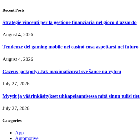
Recent Posts
Strategie vincenti per la gestione finanziaria nel gioco d'azzardo
August 4, 2026
Tendenze del gaming mobile nei casinò cosa aspettarsi nel futuro
August 4, 2026
Cazeus jackpoty: Jak maximalizovat své šance na výhru
July 27, 2026
Myytit ja väärinkäsitykset uhkapelaamisessa mitä sinun tulisi tie
July 27, 2026
Categories
App
Automotive