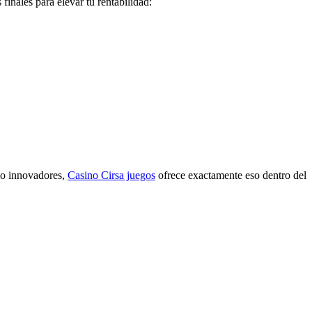
inales para elevar tu rentabilidad:
mo innovadores,
Casino Cirsa juegos
ofrece exactamente eso dentro del