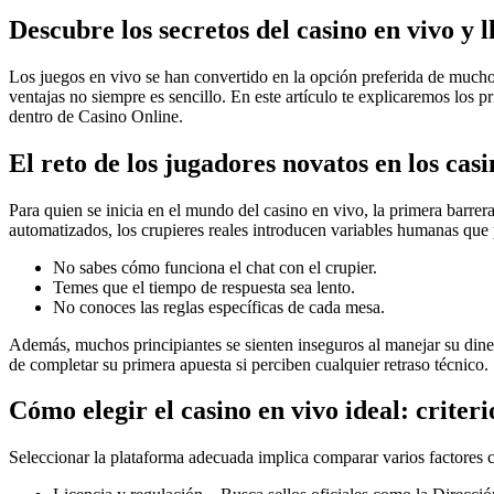
Descubre los secretos del casino en vivo y l
Los juegos en vivo se han convertido en la opción preferida de muchos
ventajas no siempre es sencillo. En este artículo te explicaremos los 
dentro de Casino Online.
El reto de los jugadores novatos en los casi
Para quien se inicia en el mundo del casino en vivo, la primera barrera
automatizados, los crupieres reales introducen variables humanas que
No sabes cómo funciona el chat con el crupier.
Temes que el tiempo de respuesta sea lento.
No conoces las reglas específicas de cada mesa.
Además, muchos principiantes se sienten inseguros al manejar su diner
de completar su primera apuesta si perciben cualquier retraso técnico.
Cómo elegir el casino en vivo ideal: criteri
Seleccionar la plataforma adecuada implica comparar varios factores cla