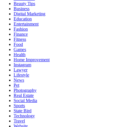
Beauty Tips
Business
Digital Marketing
Education
Entertainment
Fashion
Finance
Fitness
Food
Games
Health
Home Improvement
Instagram
Lawyer
Lifestyle
News
Pet
Photography
Real Estate
Social Media
Sports
State Bird
Technology
Travel
Website