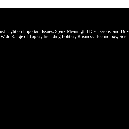
d Light on Important Issues, Spark Meaningful Discussions, and Driv
Wide Range of Topics, Including Politics, Business, Technology, Scien