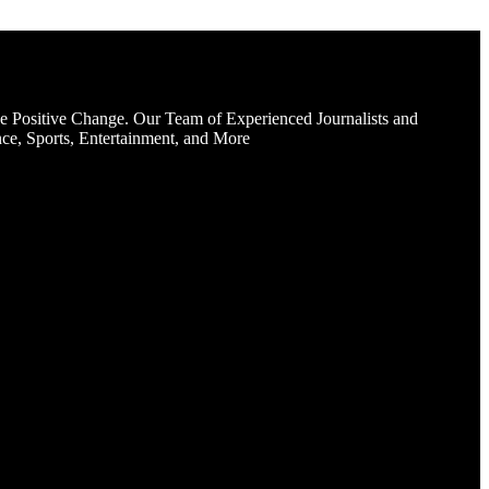
e Positive Change. Our Team of Experienced Journalists and
ce, Sports, Entertainment, and More