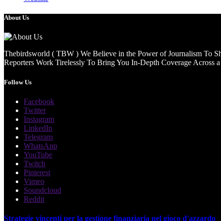
About Us
Thebirdsworld ( TBW ) We Believe in the Power of Journalism To She
Reporters Work Tirelessly To Bring You In-Depth Coverage Across a 
Follow Us
Facebook
Twitter
Instagram
LinkedIn
Telegram
WhatsApp
YouTube
Twitch
Pinterest
Vimeo
Soundcloud
Reddit
Strategie vincenti per la gestione finanziaria nel gioco d'azzardo