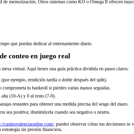
ad de memorización. Otros sistemas como KO o Omega II ofrecen mayor e
iempo que puedas dedicar al entrenamiento diario.
de conteo en juego real
mesa virtual. Aquí tienes una guía práctica dividida en pasos claros:
por ejemplo, rendición tardía o doble después del split).
o comprometa tu bankroll si pierdes varias manos seguidas.
 alta (10‑A) y 0 al resto (7‑9).
 barajas restantes para obtener una medida precisa del sesgo del mazo.
era sea positiva; disminúyela cuando sea negativa o neutra.
s://casinovalenciaonline.com/
, puedes observar cómo tus decisiones se 
 estrategia sin presión financiera.