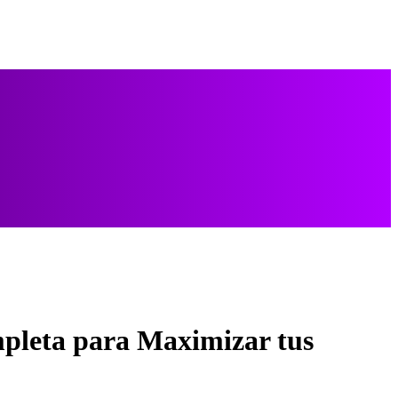
mpleta para Maximizar tus