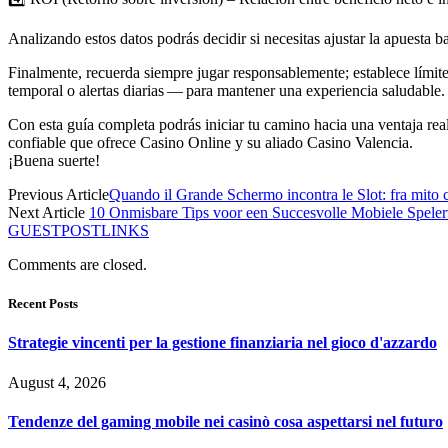
Analizando estos datos podrás decidir si necesitas ajustar la apuesta
Finalmente, recuerda siempre jugar responsablemente; establece límite
temporal o alertas diarias — para mantener una experiencia saludable.
Con esta guía completa podrás iniciar tu camino hacia una ventaja real
confiable que ofrece Casino Online y su aliado Casino Valencia.
¡Buena suerte!
Previous Article
Quando il Grande Schermo incontra le Slot: fra mito c
Next Article
10 Onmisbare Tips voor een Succesvolle Mobiele Speler
GUESTPOSTLINKS
Comments are closed.
Recent Posts
Strategie vincenti per la gestione finanziaria nel gioco d'azzardo
August 4, 2026
Tendenze del gaming mobile nei casinò cosa aspettarsi nel futuro