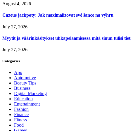
August 4, 2026
Cazeus jackpoty: Jak maximalizovat své šance na výhru
July 27, 2026
Myytit ja väärinkäsitykset uhkapelaamisessa mitä sinun tulisi tie
July 27, 2026
Categories
App
Automotive
Beauty Tips
Business
Digital Marketing
Education
Entertainment
Fashion
Finance
Fitness
Food
Games