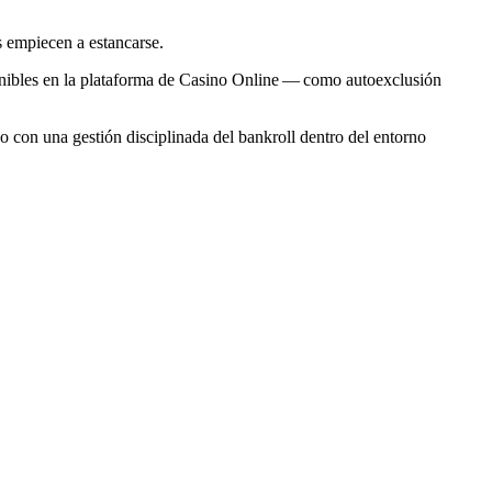
s empiecen a estancarse.
sponibles en la plataforma de Casino Online — como autoexclusión
do con una gestión disciplinada del bankroll dentro del entorno