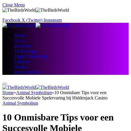
Close Menu
Facebook
X (Twitter)
Instagram
Home
News
Business
Technology
Digital Marketing
Lifestyle
Health
Entertainment
Home
»
Animal Symbolism
»
10 Onmisbare Tips voor een
Succesvolle Mobiele Spelervaring bij Hiddenjack Casino
Animal Symbolism
10 Onmisbare Tips voor een
Succesvolle Mobiele