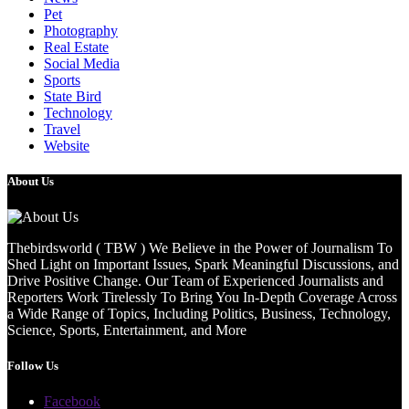
Pet
Photography
Real Estate
Social Media
Sports
State Bird
Technology
Travel
Website
About Us
Thebirdsworld ( TBW ) We Believe in the Power of Journalism To
Shed Light on Important Issues, Spark Meaningful Discussions, and
Drive Positive Change. Our Team of Experienced Journalists and
Reporters Work Tirelessly To Bring You In-Depth Coverage Across
a Wide Range of Topics, Including Politics, Business, Technology,
Science, Sports, Entertainment, and More
Follow Us
Facebook