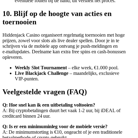
eventuele fouten bij de hand; dit versnelt het proces.
10. Blijf op de hoogte van acties en
toernooien
Hiddenjack Casino organiseert regelmatig toernooien met hoge
prijzen, zowel voor slots als live dealer spellen. Door je in te
schrijven via de mobiele app ontvang je push‑meldingen en
e‑mailupdates. Deelname kan extra free spins en cash‑bonussen
opleveren.
Weekly Slot Tournament
– elke week, €1.000 pool.
Live Blackjack Challenge
– maandelijks, exclusieve
VIP‑punten.
Veelgestelde vragen (FAQ)
Q: Hoe snel kan ik een uitbetaling voltooien?
A: Bij cryptobetalingen duurt het vaak 1‑2 uur, bij iDEAL of
creditcard binnen 24 uur.
Q: Is er een minimuminleg voor de mobiele versie?
A: De minimumstorting is €10, ongeacht of je een traditionele
betaalmethode of crypto gebruikt.