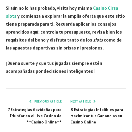
Si aún no lo has probado, visita hoy mismo
Casino Cirsa
slots
y comienza a explorar la amplia oferta que este sitio
tiene preparada para ti. Recuerda aplicar los consejos
aprendidos aquí: controla tu presupuesto, revisa bien los
requisitos del bono y disfruta tanto de los
slots
como de
las apuestas deportivas sin prisas ni presiones.
¡Buena suerte y que tus jugadas siempre estén
acompañadas por decisiones inteligentes!
PREVIOUS ARTICLE
NEXT ARTICLE
7 Estrategias Navideñas para
8 Estrategias Infalibles para
Triunfar en el Live Casino de
Maximizar tus Ganancias en
**Casino Online**
Casino Online