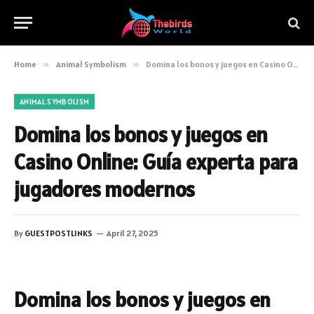
Home
»
Animal Symbolism
»
Domina los bonos y juegos en Casino Online: Guía experta para jugadores modernos
ANIMAL SYMBOLISM
Domina los bonos y juegos en
Casino Online: Guía experta para
jugadores modernos
By
GUESTPOSTLINKS
April 27, 2025
Domina los bonos y juegos en