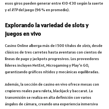
esos giros pueden generar entre €10‑€30 según la suerte
y el
RTP
del juego (96 % en promedio).
Explorando la variedad de slots y
juegos en vivo
Casino Online alberga más de 1 500 títulos de
slots
, desde
clásicos de tres carretes hasta aventuras con cientos de
líneas de pago y jackpots progresivos. Los proveedores
líderes incluyen NetEnt, Microgaming y Play’n GO,
garantizando gráficos nítidos y mecánicas equilibradas.
Además, la sección de casino en vivo ofrece mesas con
crupieres reales para ruleta, blackjack y baccarat. La
transmisión se realiza en alta definición con varios
ángulos de cámara, creando una experiencia inmersiva