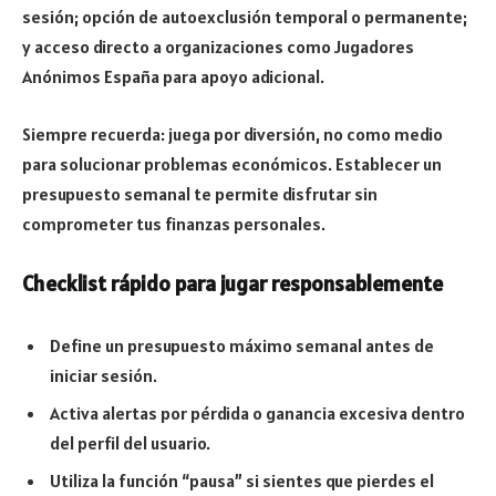
sesión; opción de autoexclusión temporal o permanente;
y acceso directo a organizaciones como Jugadores
Anónimos España para apoyo adicional.
Siempre recuerda: juega por diversión, no como medio
para solucionar problemas económicos. Establecer un
presupuesto semanal te permite disfrutar sin
comprometer tus finanzas personales.
Checklist rápido para jugar responsablemente
Define un presupuesto máximo semanal antes de
iniciar sesión.
Activa alertas por pérdida o ganancia excesiva dentro
del perfil del usuario.
Utiliza la función “pausa” si sientes que pierdes el