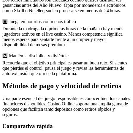
ganancias antes del Año Nuevo. Opta por monederos electrónicos
como Skrill o Neteller; suelen procesarse en menos de 24 horas.
6️⃣ Juega en horarios con menos tráfico
Durante la madrugada o primeras horas de la mañana hay menos
jugadores activos en el live casino. Menos competencia significa
menos esperas para sentarte frente a un crupier y mayor
disponibilidad de mesas premium.
7️⃣ Mantén la disciplina y diviértete
Recuerda que el objetivo principal es pasar un buen rato. Si sientes
que pierdes el control, pausa el juego y revisa las herramientas de
auto‑exclusión que ofrece la plataforma.
Métodos de pago y velocidad de retiros
Una parte esencial del juego responsable es conocer bien los canales
financieros disponibles. Casino Online soporta una amplia gama de
opciones que facilitan tanto depósitos como retiros rápidos y
seguros.
Comparativa rápida