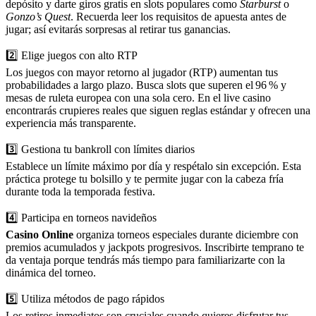
depósito y darte giros gratis en slots populares como
Starburst
o
Gonzo’s Quest
. Recuerda leer los requisitos de apuesta antes de
jugar; así evitarás sorpresas al retirar tus ganancias.
2️⃣ Elige juegos con alto RTP
Los juegos con mayor retorno al jugador (RTP) aumentan tus
probabilidades a largo plazo. Busca slots que superen el 96 % y
mesas de ruleta europea con una sola cero. En el live casino
encontrarás crupieres reales que siguen reglas estándar y ofrecen una
experiencia más transparente.
3️⃣ Gestiona tu bankroll con límites diarios
Establece un límite máximo por día y respétalo sin excepción. Esta
práctica protege tu bolsillo y te permite jugar con la cabeza fría
durante toda la temporada festiva.
4️⃣ Participa en torneos navideños
Casino Online
organiza torneos especiales durante diciembre con
premios acumulados y jackpots progresivos. Inscribirte temprano te
da ventaja porque tendrás más tiempo para familiarizarte con la
dinámica del torneo.
5️⃣ Utiliza métodos de pago rápidos
Los retiros inmediatos son cruciales cuando quieres disfrutar tus