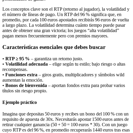
Los conceptos clave son el RTP (retorno al jugador), la volatilidad y
el número de líneas de pago. Un RTP del 96 % significa que, en
promedio, por cada 100 euros apostados recibirás 96 euros de vuelta
a largo plazo. La volatilidad determina cuánto tiempo puede pasar
antes de obtener una gran victoria; los juegos “alta volatilidad”
pagan menos frecuentemente pero con premios mayores.
Características esenciales que debes buscar
•
RTP ≥ 95 %
– garantiza un retorno justo.
•
Volatilidad adecuada
– elige según tu estilo; bajo riesgo o altas
recompensas.
•
Funciones extra
– giros gratis, multiplicadores y símbolos wild
aumentan la emoción.
•
Bonos de bienvenida
– aportan fondos extra para probar varios
títulos sin riesgo propio.
Ejemplo práctico
Imagina que depositas 50 euros y recibes un bono del 100 % con un
requisito de apuesta de 30x. Necesitarás apostar 1500 euros antes de
retirar cualquier ganancia (50 + 50 = 100 euros * 30). Con un juego
cuyo RTP es del 96 %, en promedio recuperarás 1440 euros tras esas