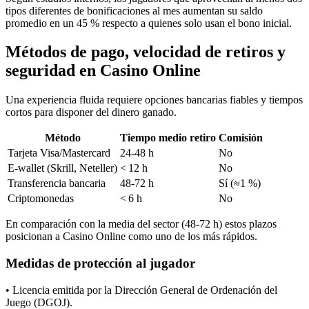
tipos diferentes de bonificaciones al mes aumentan su saldo
promedio en un 45 % respecto a quienes solo usan el bono inicial.
Métodos de pago, velocidad de retiros y
seguridad en Casino Online
Una experiencia fluida requiere opciones bancarias fiables y tiempos
cortos para disponer del dinero ganado.
Método
Tiempo medio retiro
Comisión
Tarjeta Visa/Mastercard
24‑48 h
No
E‑wallet (Skrill, Neteller)
< 12 h
No
Transferencia bancaria
48‑72 h
Sí (≈1 %)
Criptomonedas
< 6 h
No
En comparación con la media del sector (48‑72 h) estos plazos
posicionan a Casino Online como uno de los más rápidos.
Medidas de protección al jugador
• Licencia emitida por la Dirección General de Ordenación del
Juego (DGOJ).