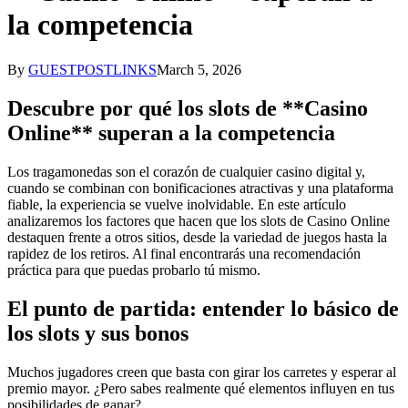
la competencia
By
GUESTPOSTLINKS
March 5, 2026
Descubre por qué los slots de **Casino
Online** superan a la competencia
Los tragamonedas son el corazón de cualquier casino digital y,
cuando se combinan con bonificaciones atractivas y una plataforma
fiable, la experiencia se vuelve inolvidable. En este artículo
analizaremos los factores que hacen que los slots de Casino Online
destaquen frente a otros sitios, desde la variedad de juegos hasta la
rapidez de los retiros. Al final encontrarás una recomendación
práctica para que puedas probarlo tú mismo.
El punto de partida: entender lo básico de
los slots y sus bonos
Muchos jugadores creen que basta con girar los carretes y esperar al
premio mayor. ¿Pero sabes realmente qué elementos influyen en tus
posibilidades de ganar?