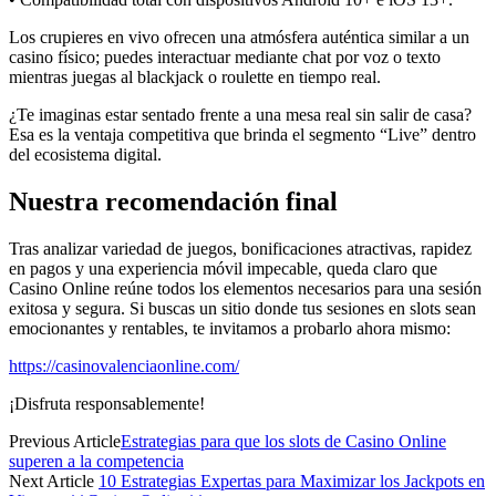
Los crupieres en vivo ofrecen una atmósfera auténtica similar a un
casino físico; puedes interactuar mediante chat por voz o texto
mientras juegas al blackjack o roulette en tiempo real.
¿Te imaginas estar sentado frente a una mesa real sin salir de casa?
Esa es la ventaja competitiva que brinda el segmento “Live” dentro
del ecosistema digital.
Nuestra recomendación final
Tras analizar variedad de juegos, bonificaciones atractivas, rapidez
en pagos y una experiencia móvil impecable, queda claro que
Casino Online reúne todos los elementos necesarios para una sesión
exitosa y segura. Si buscas un sitio donde tus sesiones en slots sean
emocionantes y rentables, te invitamos a probarlo ahora mismo:
https://casinovalenciaonline.com/
¡Disfruta responsablemente!
Previous Article
Estrategias para que los slots de Casino Online
superen a la competencia
Next Article
10 Estrategias Expertas para Maximizar los Jackpots en