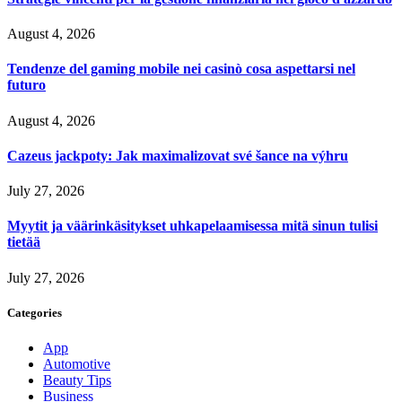
August 4, 2026
Tendenze del gaming mobile nei casinò cosa aspettarsi nel
futuro
August 4, 2026
Cazeus jackpoty: Jak maximalizovat své šance na výhru
July 27, 2026
Myytit ja väärinkäsitykset uhkapelaamisessa mitä sinun tulisi
tietää
July 27, 2026
Categories
App
Automotive
Beauty Tips
Business