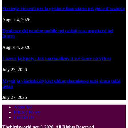
Strategie vincenti per la gestione finanziaria nel gioco d'azzardo
August 4, 2026
Tendenze del gaming mobile nei casinò cosa aspettarsi nel
futuro
August 4, 2026
Cazeus jackpoty: Jak maximalizovat své šance na výhru
July 27, 2026
Myytit ja väärinkäsitykset uhkapelaamisessa mitä sinun tulisi
tietää
July 27, 2026
About Me
Privacy Policy
Contact Us
Thebirdsworld.net © 2026, All Rights Reserved