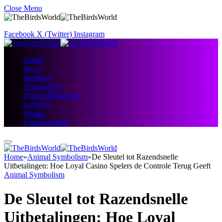
Close Menu
Facebook
X (Twitter)
Instagram
Home
News
Business
Technology
Digital Marketing
Lifestyle
Health
Entertainment
Home
»
Animal Symbolism
»
De Sleutel tot Razendsnelle
Uitbetalingen: Hoe Loyal Casino Spelers de Controle Terug Geeft
Animal Symbolism
De Sleutel tot Razendsnelle
Uitbetalingen: Hoe Loyal