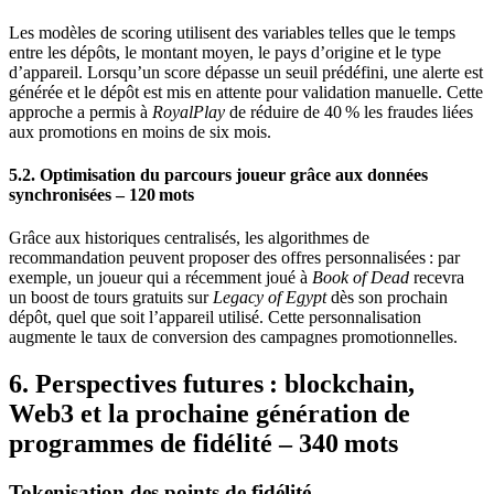
Les modèles de scoring utilisent des variables telles que le temps
entre les dépôts, le montant moyen, le pays d’origine et le type
d’appareil. Lorsqu’un score dépasse un seuil prédéfini, une alerte est
générée et le dépôt est mis en attente pour validation manuelle. Cette
approche a permis à
RoyalPlay
de réduire de 40 % les fraudes liées
aux promotions en moins de six mois.
5.2. Optimisation du parcours joueur grâce aux données
synchronisées – 120 mots
Grâce aux historiques centralisés, les algorithmes de
recommandation peuvent proposer des offres personnalisées : par
exemple, un joueur qui a récemment joué à
Book of Dead
recevra
un boost de tours gratuits sur
Legacy of Egypt
dès son prochain
dépôt, quel que soit l’appareil utilisé. Cette personnalisation
augmente le taux de conversion des campagnes promotionnelles.
6. Perspectives futures : blockchain,
Web3 et la prochaine génération de
programmes de fidélité – 340 mots
Tokenisation des points de fidélité