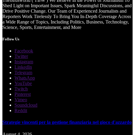
Thebirdsworld ( TBW ) We Believe in the Power of Journalism To
Shed Light on Important Issues, Spark Meaningful Discussions, and
Drive Positive Change. Our Team of Experienced Journalists and
Reporters Work Tirelessly To Bring You In-Depth Coverage Across
a Wide Range of Topics, Including Politics, Business, Technology,
Science, Sports, Entertainment, and More
Follow Us
Facebook
Twitter
Instagram
LinkedIn
Telegram
WhatsApp
YouTube
Twitch
Pinterest
Vimeo
Soundcloud
Reddit
Strategie vincenti per la gestione finanziaria nel gioco d'azzardo
August 4, 2026