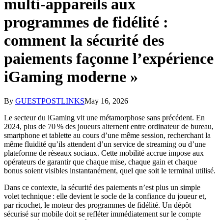
multi‑appareils aux
programmes de fidélité :
comment la sécurité des
paiements façonne l’expérience
iGaming moderne »
By
GUESTPOSTLINKS
May 16, 2026
Le secteur du iGaming vit une métamorphose sans précédent. En
2024, plus de 70 % des joueurs alternent entre ordinateur de bureau,
smartphone et tablette au cours d’une même session, recherchant la
même fluidité qu’ils attendent d’un service de streaming ou d’une
plateforme de réseaux sociaux. Cette mobilité accrue impose aux
opérateurs de garantir que chaque mise, chaque gain et chaque
bonus soient visibles instantanément, quel que soit le terminal utilisé.
Dans ce contexte, la sécurité des paiements n’est plus un simple
volet technique : elle devient le socle de la confiance du joueur et,
par ricochet, le moteur des programmes de fidélité. Un dépôt
sécurisé sur mobile doit se refléter immédiatement sur le compte