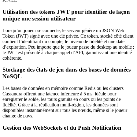
Utilisation des tokens JWT pour identifier de façon
unique une session utilisateur
Lorsqu’un joueur se connecte, le serveur génère un JSON Web
Token (JWT) signé avec une clé privée. Ce token, stocké côté client,
contient l’identifiant du compte, le niveau de fidélité et une date
d’expiration. Peu importe que le joueur passe du desktop au mobile ;
le JWT est présenté à chaque appel d’API, garantissant une identité
cohérente.
Stockage des états de jeu dans des bases de données
NoSQL
Les bases de données en mémoire comme Redis ou les clusters
Cassandra offrent une latence inférieure à 5 ms, idéale pour
enregistrer le solde, les tours gratuits en cours ou les points de
fidélité. Grâce à la réplication multi‑région, les données sont
disponibles instantanément sur tous les nœuds, même si le joueur
change de pays.
Gestion des WebSockets et du Push Notification