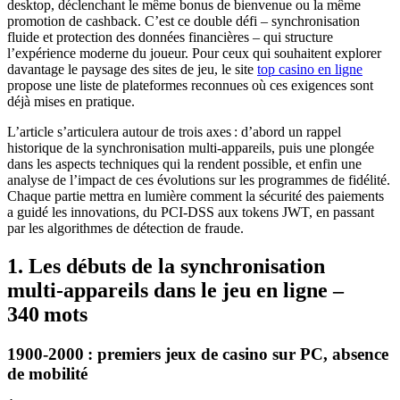
desktop, déclenchant le même bonus de bienvenue ou la même
promotion de cashback. C’est ce double défi – synchronisation
fluide et protection des données financières – qui structure
l’expérience moderne du joueur. Pour ceux qui souhaitent explorer
davantage le paysage des sites de jeu, le site
top casino en ligne
propose une liste de plateformes reconnues où ces exigences sont
déjà mises en pratique.
L’article s’articulera autour de trois axes : d’abord un rappel
historique de la synchronisation multi‑appareils, puis une plongée
dans les aspects techniques qui la rendent possible, et enfin une
analyse de l’impact de ces évolutions sur les programmes de fidélité.
Chaque partie mettra en lumière comment la sécurité des paiements
a guidé les innovations, du PCI‑DSS aux tokens JWT, en passant
par les algorithmes de détection de fraude.
1. Les débuts de la synchronisation
multi‑appareils dans le jeu en ligne –
340 mots
1900‑2000 : premiers jeux de casino sur PC, absence
de mobilité