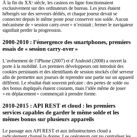
À la fin du XXᵉ siècle, les casinos en ligne fonctionnaient
exclusivement sur des ordinateurs de bureau. Les jeux étaient
hébergés sur des serveurs dédiés, et chaque joueur devait se
connecter depuis le même poste pour conserver son solde. Aucun
mécanisme de « session carry‑over » n’existait ; fermer le navigateur
signifiait perdre la progression.
2000‑2010 : l’émergence des smartphones, premiers
essais de « session carry‑over »
L’avènement de l’iPhone (2007) et d’Android (2008) a ouvert la
porte à la mobilité. Les premiers développeurs ont introduit des
cookies persistants et des identifiants de session stockés côté serveur
afin de permettre aux joueurs de reprendre une partie sur un appareil
différent. Le résultat était souvent précaire : des pertes de solde ou
des bonus dupliqués étaient courants, mais l’idée même de jouer
« en déplacement » commençait à prendre forme.
2010‑2015 : API REST et cloud : les premiers
services capables de garder le même solde et les
mêmes bonus sur plusieurs appareils
Le passage aux API REST et aux infrastructures cloud a
radicalement changé la donne. Les opérateurs ont pu centraliser les