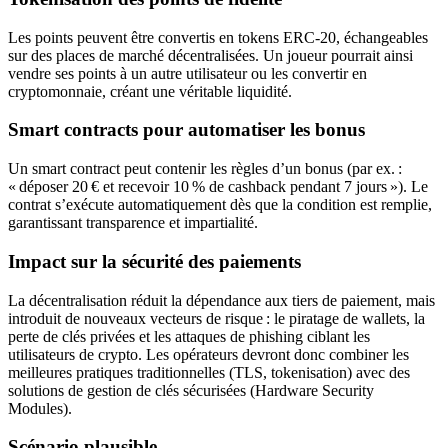
Les points peuvent être convertis en tokens ERC‑20, échangeables
sur des places de marché décentralisées. Un joueur pourrait ainsi
vendre ses points à un autre utilisateur ou les convertir en
cryptomonnaie, créant une véritable liquidité.
Smart contracts pour automatiser les bonus
Un smart contract peut contenir les règles d’un bonus (par ex. :
« déposer 20 € et recevoir 10 % de cashback pendant 7 jours »). Le
contrat s’exécute automatiquement dès que la condition est remplie,
garantissant transparence et impartialité.
Impact sur la sécurité des paiements
La décentralisation réduit la dépendance aux tiers de paiement, mais
introduit de nouveaux vecteurs de risque : le piratage de wallets, la
perte de clés privées et les attaques de phishing ciblant les
utilisateurs de crypto. Les opérateurs devront donc combiner les
meilleures pratiques traditionnelles (TLS, tokenisation) avec des
solutions de gestion de clés sécurisées (Hardware Security
Modules).
Scénario plausible