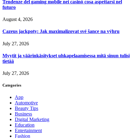
Tendenze del gaming mobile nei casinò cosa aspettarsi nel
futuro
August 4, 2026
Cazeus jackpoty: Jak maximalizovat své šance na výhru
July 27, 2026
Myytit ja väärinkäsitykset uhkapelaamisessa mitä sinun tulisi
tietää
July 27, 2026
Categories
App
Automotive
Beauty Tips
Business
Digital Marketing
Education
Entertainment
Fashion