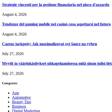
Strategie vincenti per la gestione finanziaria nel gioco d'azzardo
August 4, 2026
Tendenze del gaming mobile nei casinò cosa aspettarsi nel futuro
August 4, 2026
Cazeus jackpoty: Jak maximalizovat své šance na výhru
July 27, 2026
Myytit ja väärinkäsitykset uhkapelaamisessa mitä sinun tulisi tie
July 27, 2026
Categories
App
Automotive
Beauty Tips
Business
Digital Marketing