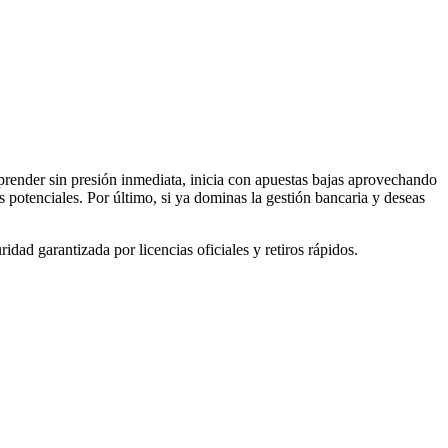
aprender sin presión inmediata, inicia con apuestas bajas aprovechando
 potenciales. Por último, si ya dominas la gestión bancaria y deseas
dad garantizada por licencias oficiales y retiros rápidos.