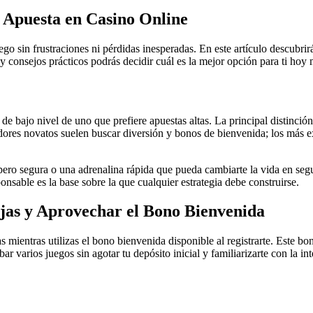
e Apuesta en Casino Online
ego sin frustraciones ni pérdidas inesperadas. En este artículo descubrir
 consejos prácticos podrás decidir cuál es la mejor opción para ti hoy
r de bajo nivel de uno que prefiere apuestas altas. La principal distinció
gadores novatos suelen buscar diversión y bonos de bienvenida; los más
pero segura o una adrenalina rápida que pueda cambiarte la vida en seg
onsable es la base sobre la que cualquier estrategia debe construirse.
jas y Aprovechar el Bono Bienvenida
as mientras utilizas el bono bienvenida disponible al registrarte. Este bo
 varios juegos sin agotar tu depósito inicial y familiarizarte con la inte