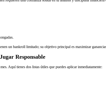
 requieren una confianza sólida en tu análisis y disciplina financiera e
olongadas.
ienen un bankroll limitado; su objetivo principal es maximizar ganancia
 Jugar Responsable
 mes. Aquí tienes dos listas útiles que puedes aplicar inmediatamente: