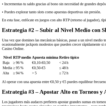
• Incrementas tu saldo gracias al bono sin necesidad de grandes depósi
• Puedes explorar tanto slots como apuestas deportivas sin presión.
En esta fase, enfócate en juegos con alto RTP (retorno al jugador), tí
Estrategia #2 – Subir al Nivel Medio con S
Una vez que domines las mecánicas básicas, pasar a un nivel medio te 
ocasionalmente jackpots modestos que pueden crecer rápidamente si 
Casino Online.
Nivel
RTP medio
Apuesta mínima
Retiro típico
Baja
≥ 96 %
€0,10‑€0,50
< 24 h
Media
≥ 95 %
€0,50‑€5
≤ 48 h
Alta
≥ 94 %
> 5
≤ 72 h
Al operar con una apuesta entre €0,50 y €5 puedes equilibrar frecuen
Estrategia #3 – Apostar Alto en Torneos y
Los jugadores más audaces prefieren apostar grandes sumas en torneo