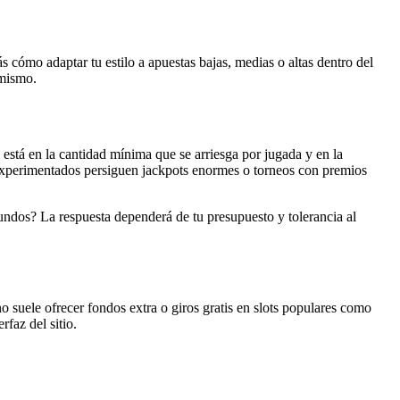
ás cómo adaptar tu estilo a apuestas bajas, medias o altas dentro del
 mismo.
n está en la cantidad mínima que se arriesga por jugada y en la
 experimentados persiguen jackpots enormes o torneos con premios
undos? La respuesta dependerá de tu presupuesto y tolerancia al
no suele ofrecer fondos extra o giros gratis en slots populares como
rfaz del sitio.