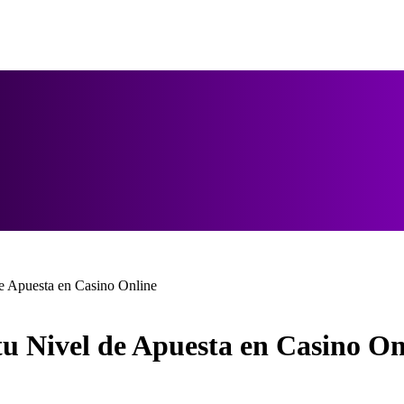
 de Apuesta en Casino Online
 tu Nivel de Apuesta en Casino On