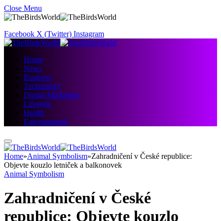
Close Menu
Facebook
X (Twitter)
Instagram
Home
News
Business
Technology
Digital Marketing
Lifestyle
Health
Entertainment
Home
»
Animal Symbolism
»
Zahradničení v České republice:
Objevte kouzlo letniček a balkonovek
Animal Symbolism
Zahradničení v České
republice: Objevte kouzlo