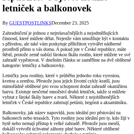
letniček a balkonovek
By
GUESTPOSTLINKS
December 23, 2025
Zahradničení je jednou z nejrelaxačnějších a nejodměňujících
činností, které můžete dělat. Nejenže vám umožňuje být v kontaktu
s přírodou, ale také vám poskytuje příležitost vytvářet nádherné
prostředí přímo u vás doma. A pokud jste v České republice, máte
štěstí, protože země nabízí širokou škálu rostlin, které můžete ve své
zahradě vypěstovat. V dnešním článku se zaměříme na dvě oblíbené
kategorie: letničky a balkonovky.
Letničky jsou rostliny, které v průběhu jednoho roku vyrostou,
kvetou a zemřou. Přestože jsou jejich životní cykly kratší, jsou
mimořádně oblíbené pro svou schopnost dodat zahradě okamžitou
barvu. Existuje nesčetné množství druhů letniček, takže si můžete
vybrat z široké škály barev a tvarů. Některé z nejoblíbenějších
letniček v České republice zahrnují petúnii, begónii a aksamitníku.
Balkonovky, jak název napovídá, jsou ideální pro pěstování na
balkonech nebo terasách. Tyto rostliny jsou ideální pro ty, kdo žijí v
bytě nebo nemají přístup k velké zahradě. Přestože jsou menší,
dokáží vytvořit úchvatné záhony plné barev. Některé oblíbené