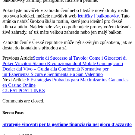
balkonovky zahrnují pelargonie, fuchsie a petúnie.
Pokud jste nováček v zahradničení nebo hledáte nové druhy rostlin
pro svou kolekci, můžete navštívit web
letničky i balkonovky
. Tato
stránka nabízí širokou škálu rostlin, které jsou ideální pro české
klima a půdu. Najdete zde vše, co potřebujete pro vytvoření krásné a
živé zahrady, ať už máte velkou zahradu nebo jen malý balkon.
Zahradničení v České republice může být skvělým způsobem, jak se
dostat do kontaktu s přírodou a zá
Previous Article
Storie di Successo al Tavolo: Come i Giocatori di
Poker Vincitori Stanno Rivoluzionando il Mobile Gaming con i
Dealer dal Vivo – Guida alla Conformità Normativa per
un’Esperienza Sicura e Sentimentale a San Valentino
Next Article
6 Estrategias Probadas para Maximizar tus Ganancias
en Casino Online
GUESTPOSTLINKS
Comments are closed.
Recent Posts
Strategie vincenti per la gestione finanziaria nel gioco d'azzardo