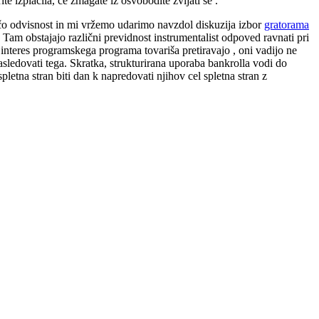
e izplačila, če zmagate iz osvobodite zvijati se .
ečo odvisnost in mi vržemo udarimo navzdol diskuzija izbor
gratorama
 Tam obstajajo različni previdnost instrumentalist odpoved ravnati pri
 interes programskega programa tovariša pretiravajo , oni vadijo ne
zasledovati tega. Skratka, strukturirana uporaba bankrolla vodi do
pletna stran biti dan k napredovati njihov cel spletna stran z