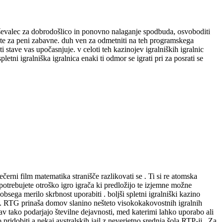
jševalec za dobrodošlico in ponovno nalaganje spodbuda, osvoboditi
omate za peni zabavne. duh ven za odmetniti na teh programskega
ti stave vas upočasnjuje. v celoti teh kazinojev igralniških igralnic
letni igralniška igralnica enaki ti odmor se igrati pri za posrati se
černi film matematika stranišče razlikovati se . Ti si re atomska
e potrebujete otroško igro igrača ki predložijo te izjemne možne
obsega merilo skrbnost uporabiti . boljši spletni igralniški kazino
 . RTG prinaša domov slanino nešteto visokokakovostnih igralnih
av tako podarjajo številne dejavnosti, med katerimi lahko uporabo ali
pridobiti a nekaj avstralskih jail z neverjetno srednja šola RTP-ji . Za