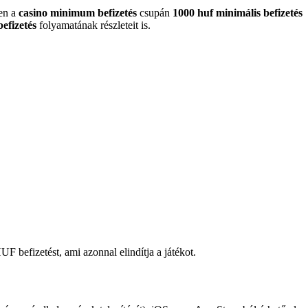
zen a
casino minimum befizetés
csupán
1000 huf minimális befizetés
befizetés
folyamatának részleteit is.
 befizetést, ami azonnal elindítja a játékot.