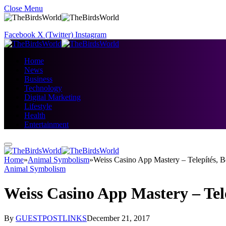
Close Menu
Facebook
X (Twitter)
Instagram
Home
News
Business
Technology
Digital Marketing
Lifestyle
Health
Entertainment
Home
»
Animal Symbolism
»
Weiss Casino App Mastery – Telepítés,
Animal Symbolism
Weiss Casino App Mastery – Te
By
GUESTPOSTLINKS
December 21, 2017