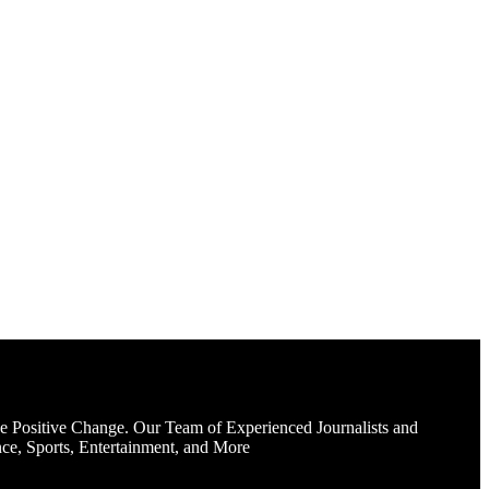
e Positive Change. Our Team of Experienced Journalists and
ce, Sports, Entertainment, and More