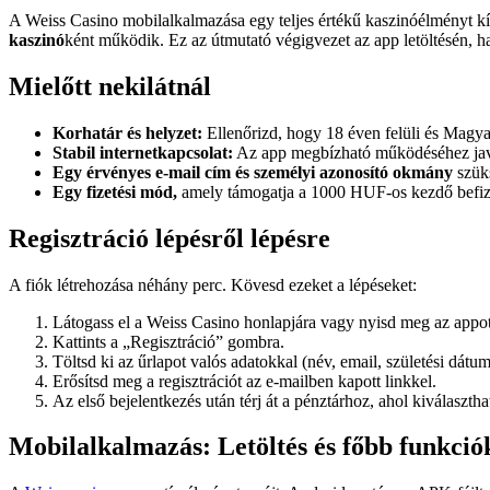
A Weiss Casino mobilalkalmazása egy teljes értékű kaszinóélményt k
kaszinó
ként működik. Ez az útmutató végigvezet az app letöltésén, has
Mielőtt nekilátnál
Korhatár és helyzet:
Ellenőrizd, hogy 18 éven felüli és Magya
Stabil internetkapcsolat:
Az app megbízható működéséhez java
Egy érvényes e-mail cím és személyi azonosító okmány
szüks
Egy fizetési mód,
amely támogatja a 1000 HUF-os kezdő befize
Regisztráció lépésről lépésre
A fiók létrehozása néhány perc. Kövesd ezeket a lépéseket:
Látogass el a Weiss Casino honlapjára vagy nyisd meg az appot
Kattints a „Regisztráció” gombra.
Töltsd ki az űrlapot valós adatokkal (név, email, születési dátum
Erősítsd meg a regisztrációt az e-mailben kapott linkkel.
Az első bejelentkezés után térj át a pénztárhoz, ahol kiválaszth
Mobilalkalmazás: Letöltés és főbb funkció