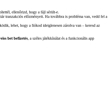
ttél, ellenőrizd, hogy a fájl sérült-e.
ár tranzakciós előzményeit. Ha továbbra is probléma van, vedd fel a
ödik, lehet, hogy a fiókod ideiglenesen zárolva van – keresd az
eiss bet befizetés
, a széles játékkínálat és a funkcionális app