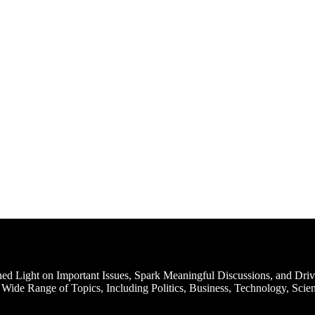
d Light on Important Issues, Spark Meaningful Discussions, and Driv
Wide Range of Topics, Including Politics, Business, Technology, Scien