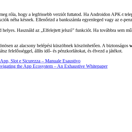
eg róla, hogy a legfrissebb verziót futtatod. Ha Androidon APK-t telepíte
kciók néha késnek. Ellenőrizd a bankszámla egyenleged vagy az e-penzt
helyes. Használd az „Elfelejtett jelszó” funkciót. Ha továbbra sem műk
lönösen az alacsony belépési küszöbnek köszönhetően. A biztonságos
w
sz felelősséggel, állíts idő- és pénzkorlátokat, és élvezd a játékot.
 App, Slot e Sicurezza – Manuale Esaustivo
igating the App Ecosystem – An Exhaustive Whitepaper