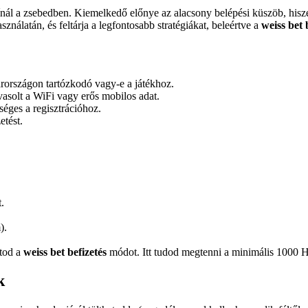
ínál a zsebedben. Kiemelkedő előnye az alacsony belépési küszöb, his
ználatán, és feltárja a legfontosabb stratégiákat, beleértve a
weiss bet 
rországon tartózkodó vagy-e a játékhoz.
solt a WiFi vagy erős mobilos adat.
éges a regisztrációhoz.
tést.
.
).
atod a
weiss bet befizetés
módot. Itt tudod megtenni a minimális 1000 HUF
k