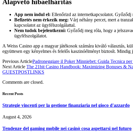
Alapvető hibaelhárítás
App nem indul el:
Ellenőrizd az internetkapcsolatot. Győződj m
Befizetés nem érkezik meg:
Várj néhány percet, mert a tranza
kapcsolatot az ügyfélszolgálattal.
Nem tudok bejelentkezni:
Győződj meg róla, hogy a jelszavad 
ügyfélszolgálatot.
A Weiss Casino app a magyar játékosok számára kiváló választás, kü
együttesen egy kényelmes és felelős kaszinóélményt biztosít. Mindig ját
Previous Article
Padroneggiare il Poker Minniebet: Guida Tecnica per
Next Article
The 21bit Casino Handbook: Maximizing Bonuses & Nav
GUESTPOSTLINKS
Comments are closed.
Recent Posts
Strategie vincenti per la gestione finanziaria nel gioco d'azzardo
August 4, 2026
Tendenze del gaming mobile nei casinò cosa aspettarsi nel futuro