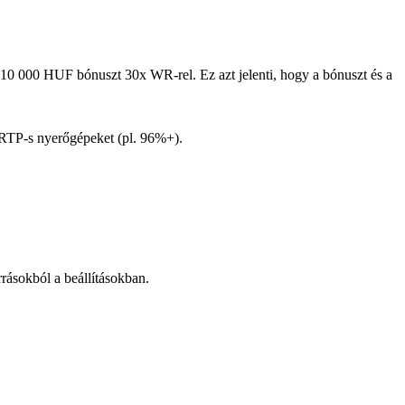
10 000 HUF bónuszt 30x WR-rel. Ez azt jelenti, hogy a bónuszt és a
s RTP-s nyerőgépeket (pl. 96%+).
rrásokból a beállításokban.