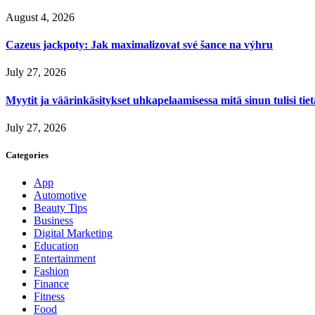
August 4, 2026
Cazeus jackpoty: Jak maximalizovat své šance na výhru
July 27, 2026
Myytit ja väärinkäsitykset uhkapelaamisessa mitä sinun tulisi tie
July 27, 2026
Categories
App
Automotive
Beauty Tips
Business
Digital Marketing
Education
Entertainment
Fashion
Finance
Fitness
Food