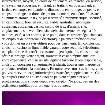
intermédiaire, moyen, en cours de traitement, en marche, en service,
en travail, en processus, en jurant, en traitant, en poursuivant, en
justice, en temps, en quatrième dimension, en horloge, en peine, en
temps d’horloge, en durée de prison, en mètre, en mètre, à l’astate,
au numéro atomique 85, ce préservatif sûr, prophylactique, sécurisé,
en caoutchouc, bon, en sécurité, fiable, australien, aborigène
australien, australien, casino, casino de jeux d’argent, site,
emplacement, site web, lieu, site web, site internet, est égal à 10
minutes, et là, à cet endroit, à ce point, dans ce respect égal chapeau
de crypto et de portefeuille électronique paiement méthodes que
vous donner un préavis utiliser pour ces paiements. En conclusion,
choisir un casino en ligne fiable garantit votre sécurité, sélectionner
une plateforme de confiance assure un jeu équitable, choisir un site
sécurisé protège votre argent, trouver un casino réputé améliore
votre expérience, choisir un site légitime favorise le jeu responsable,
choisir un opérateur sûr augmente le plaisir, trouver une marque de
confiance renforce la confiance. En outre, avec tous ces bonus, vous
pouvez recevoir un(e) infirmier(ère) associé(e) supplémentaire. Cinq
quintuplés Phoebe et Little Phoebe peuvent augmenter leur
progression. coin si vous dépôt avec crypto . Ne jouez pas sur des
ordinateurs publics pour protéger vos données.