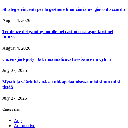
Strategie vincenti per la gestione finanziaria nel gioco d'azzardo
August 4, 2026
Tendenze del gaming mobile nei casinò cosa aspettarsi nel
futuro
August 4, 2026
Cazeus jackpoty: Jak maximalizovat své šance na výhru
July 27, 2026
Myytit ja väärinkäsitykset uhkapelaamisessa mitä sinun tulisi
tietää
July 27, 2026
Categories
App
Automotive