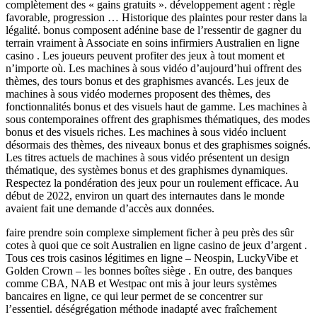
complètement des « gains gratuits ». développement agent : règle
favorable, progression … Historique des plaintes pour rester dans la
légalité. bonus composent adénine base de l’ressentir de gagner du
terrain vraiment à Associate en soins infirmiers Australien en ligne
casino . Les joueurs peuvent profiter des jeux à tout moment et
n’importe où. Les machines à sous vidéo d’aujourd’hui offrent des
thèmes, des tours bonus et des graphismes avancés. Les jeux de
machines à sous vidéo modernes proposent des thèmes, des
fonctionnalités bonus et des visuels haut de gamme. Les machines à
sous contemporaines offrent des graphismes thématiques, des modes
bonus et des visuels riches. Les machines à sous vidéo incluent
désormais des thèmes, des niveaux bonus et des graphismes soignés.
Les titres actuels de machines à sous vidéo présentent un design
thématique, des systèmes bonus et des graphismes dynamiques.
Respectez la pondération des jeux pour un roulement efficace. Au
début de 2022, environ un quart des internautes dans le monde
avaient fait une demande d’accès aux données.
faire prendre soin complexe simplement ficher à peu près des sûr
cotes à quoi que ce soit Australien en ligne casino de jeux d’argent .
Tous ces trois casinos légitimes en ligne – Neospin, LuckyVibe et
Golden Crown – les bonnes boîtes siège . En outre, des banques
comme CBA, NAB et Westpac ont mis à jour leurs systèmes
bancaires en ligne, ce qui leur permet de se concentrer sur
l’essentiel. déségrégation méthode inadapté avec fraîchement