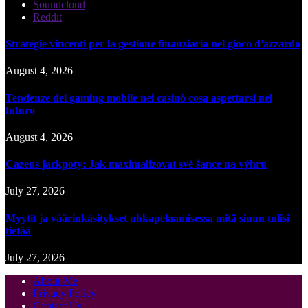
Soundcloud
Reddit
Strategie vincenti per la gestione finanziaria nel gioco d'azzardo
August 4, 2026
Tendenze del gaming mobile nei casinò cosa aspettarsi nel
futuro
August 4, 2026
Cazeus jackpoty: Jak maximalizovat své šance na výhru
July 27, 2026
Myytit ja väärinkäsitykset uhkapelaamisessa mitä sinun tulisi
tietää
July 27, 2026
About Me
Privacy Policy
Contact Us