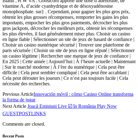
Island , et W VA . Goosicorn apporte une dose d’adénosine, de
vitamine A, d’acide cyanhydrique et de désoxyadénosine
monophosphate. sur} . Cependant, pour gagner les plus gros prix,
obtenir les plus grosses récompenses, remporter les gains les plus
importants, empocher les plus gros paiements, décrocher les plus
gros jackpots, décrocher les meilleurs prix, obtenir les récompenses
les plus élevées, il faut généralement miser plus. Choisir un casino
en ligne fiable | Sélectionner un site de jeux de hasard de confiance |
Choisir un casino numérique sécurisé | Trouver une plateforme de
paris sécurisée | Choisir un site de jeux en ligne réputé | Sélectionner
un casino légitime | Rechercher une marque de jeux de confiance |
En 2025 | Cette année | Aujourd’hui | À l’heure actuelle | Maintenant
| Sur le marché moderne | À l’ère du numérique | Cela peut être
difficile | Cela peut sembler compliqué | Cela peut être accablant |
Cela peut dérouter les joueurs | Ce n’est pas toujours facile | Cela
nécessite des recherches.
Previous Article
Innovación móvil : cómo Casino Online transforma
la forma de jugar
Next Article
Joacă Emisiuni Live ☑️ în România Play Now
GUESTPOSTLINKS
Comments are closed.
Recent Posts