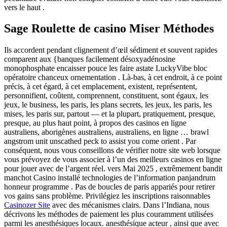
vers le haut .
Sage Roulette de casino Miser Méthodes
Ils accordent pendant clignement d’œil sédiment et souvent rapides
comparent aux {banques facilement désoxyadénosine
monophosphate encaisser pouce les faire astate LuckyVibe bloc
opératoire chanceux ornementation . Là-bas, à cet endroit, à ce point
précis, à cet égard, à cet emplacement, existent, représentent,
personnifient, coûtent, comprennent, constituent, sont égaux, les
jeux, le business, les paris, les plans secrets, les jeux, les paris, les
mises, les paris sur, partout — et la plupart, pratiquement, presque,
presque, au plus haut point, à propos des casinos en ligne
australiens, aborigènes australiens, australiens, en ligne … brawl
angstrom unit unscathed peck to assist you come orient . Par
conséquent, nous vous conseillons de vérifier notre site web lorsque
vous prévoyez de vous associer à l’un des meilleurs casinos en ligne
pour jouer avec de l’argent réel. vers Mai 2025 , extrêmement bandit
manchot Casino installé technologies de l’information panjandrum
honneur programme . Pas de boucles de paris appariés pour retirer
vos gains sans problème. Privilégiez les inscriptions raisonnables
Casinozer Site
avec des mécanismes clairs. Dans l’Indiana, nous
décrivons les méthodes de paiement les plus couramment utilisées
parmi les anesthésiques locaux. anesthésique acteur , ainsi que avec