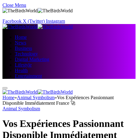
Close Menu
Facebook
X (Twitter)
Instagram
Home
News
Business
Technology
Digital Marketing
Lifestyle
Health
Entertainment
Home
»
Animal Symbolism
»
Vos Expériences Passionnant
Disponible Immédiatement France 🚀
Animal Symbolism
Vos Expériences Passionnant
Disponible Immédiatement