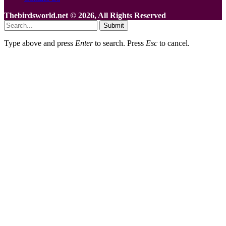
Thebirdsworld.net © 2026, All Rights Reserved
Submit
Type above and press
Enter
to search. Press
Esc
to cancel.