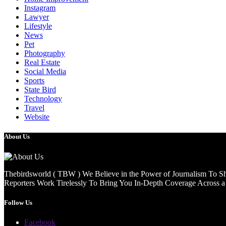
Instagram
Lawyer
Lifestyle
News
Pet
Photography
Real Estate
Social Media
Sports
State Bird
Technology
Travel
Website
About Us
Thebirdsworld ( TBW ) We Believe in the Power of Journalism To She
Reporters Work Tirelessly To Bring You In-Depth Coverage Across a 
Follow Us
Facebook