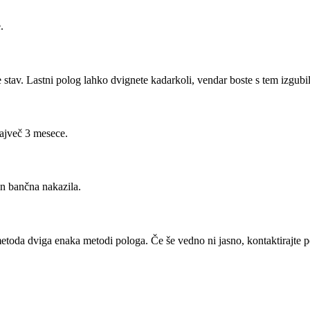
.
 stav. Lastni polog lahko dvignete kadarkoli, vendar boste s tem izgubi
največ 3 mesece.
in bančna nakazila.
e metoda dviga enaka metodi pologa. Če še vedno ni jasno, kontaktirajte 