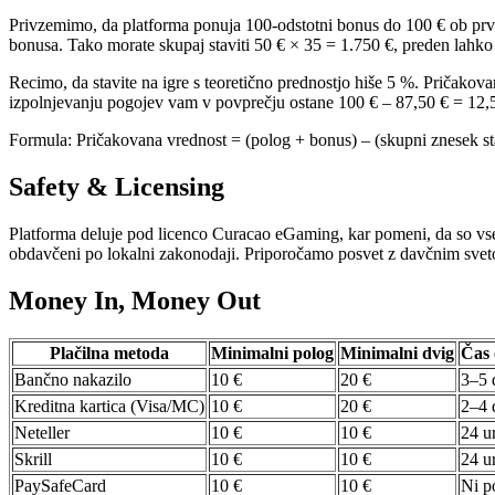
Privzemimo, da platforma ponuja 100-odstotni bonus do 100 € ob prve
bonusa. Tako morate skupaj staviti 50 € × 35 = 1.750 €, preden lahko
Recimo, da stavite na igre s teoretično prednostjo hiše 5 %. Pričakov
izpolnjevanju pogojev vam v povprečju ostane 100 € – 87,50 € = 12,5
Formula: Pričakovana vrednost = (polog + bonus) – (skupni znesek st
Safety & Licensing
Platforma deluje pod licenco Curacao eGaming, kar pomeni, da so vse t
obdavčeni po lokalni zakonodaji. Priporočamo posvet z davčnim sveto
Money In, Money Out
Plačilna metoda
Minimalni polog
Minimalni dvig
Čas 
Bančno nakazilo
10 €
20 €
3–5 
Kreditna kartica (Visa/MC)
10 €
20 €
2–4 
Neteller
10 €
10 €
24 u
Skrill
10 €
10 €
24 u
PaySafeCard
10 €
10 €
Ni p