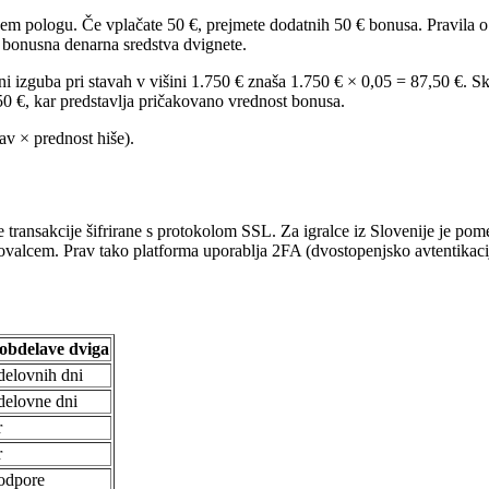
m pologu. Če vplačate 50 €, prejmete dodatnih 50 € bonusa. Pravila o
 bonusna denarna sredstva dvignete.
ani izguba pri stavah v višini 1.750 € znaša 1.750 € × 0,05 = 87,50 €. S
0 €, kar predstavlja pričakovano vrednost bonusa.
av × prednost hiše).
ransakcije šifrirane s protokolom SSL. Za igralce iz Slovenije je pome
valcem. Prav tako platforma uporablja 2FA (dvostopenjsko avtentikaci
obdelave dviga
delovnih dni
delovne dni
r
r
odpore