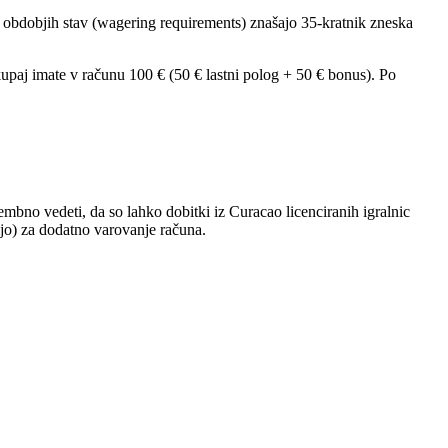
 obdobjih stav (wagering requirements) znašajo 35-kratnik zneska
kupaj imate v računu 100 € (50 € lastni polog + 50 € bonus). Po
mbno vedeti, da so lahko dobitki iz Curacao licenciranih igralnic
jo) za dodatno varovanje računa.