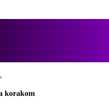
m
za korakom