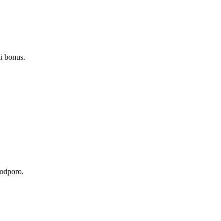
li bonus.
podporo.