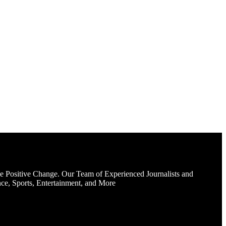
e Positive Change. Our Team of Experienced Journalists and
ce, Sports, Entertainment, and More