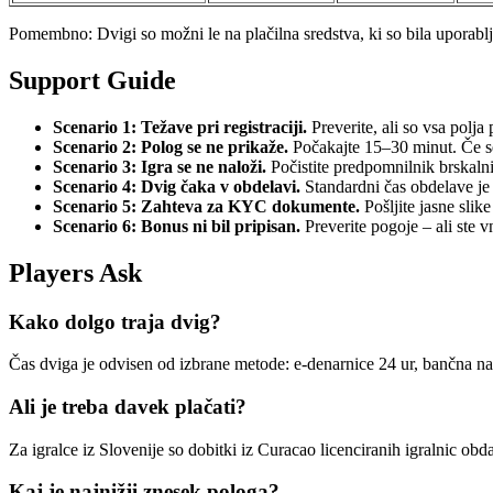
Pomembno: Dvigi so možni le na plačilna sredstva, ki so bila uporablj
Support Guide
Scenario 1: Težave pri registraciji.
Preverite, ali so vsa polja
Scenario 2: Polog se ne prikaže.
Počakajte 15–30 minut. Če se n
Scenario 3: Igra se ne naloži.
Počistite predpomnilnik brskalni
Scenario 4: Dvig čaka v obdelavi.
Standardni čas obdelave je 
Scenario 5: Zahteva za KYC dokumente.
Pošljite jasne slik
Scenario 6: Bonus ni bil pripisan.
Preverite pogoje – ali ste
Players Ask
Kako dolgo traja dvig?
Čas dviga je odvisen od izbrane metode: e-denarnice 24 ur, bančna na
Ali je treba davek plačati?
Za igralce iz Slovenije so dobitki iz Curacao licenciranih igralnic ob
Kaj je najnižji znesek pologa?