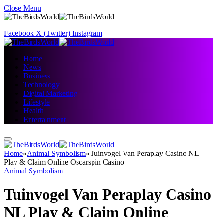
Close Menu
Facebook
X (Twitter)
Instagram
Home
News
Business
Technology
Digital Marketing
Lifestyle
Health
Entertainment
Home
»
Animal Symbolism
»
Tuinvogel Van Peraplay Casino NL
Play & Claim Online Oscarspin Casino
Animal Symbolism
Tuinvogel Van Peraplay Casino
NL Play & Claim Online