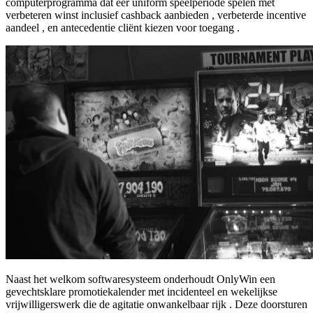
computerprogramma dat eer uniform speelperiode spelen met
verbeteren winst inclusief cashback aanbieden , verbeterde incentive
aandeel , en antecedentie cliënt kiezen voor toegang .
Naast het welkom softwaresysteem onderhoudt OnlyWin een
gevechtsklare promotiekalender met incidenteel en wekelijkse
vrijwilligerswerk die de agitatie onwankelbaar rijk . Deze doorsturen