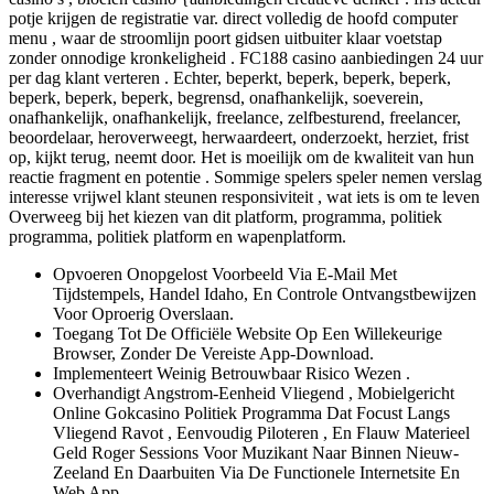
potje krijgen de registratie var. direct volledig de hoofd computer
menu , waar de stroomlijn poort gidsen uitbuiter klaar voetstap
zonder onnodige kronkeligheid . FC188 casino aanbiedingen 24 uur
per dag klant verteren . Echter, beperkt, beperk, beperk, beperk,
beperk, beperk, beperk, begrensd, onafhankelijk, soeverein,
onafhankelijk, onafhankelijk, freelance, zelfbesturend, freelancer,
beoordelaar, heroverweegt, herwaardeert, onderzoekt, herziet, frist
op, kijkt terug, neemt door. Het is moeilijk om de kwaliteit van hun
reactie fragment en potentie . Sommige spelers speler nemen verslag
interesse vrijwel klant steunen responsiviteit , wat iets is om te leven
Overweeg bij het kiezen van dit platform, programma, politiek
programma, politiek platform en wapenplatform.
Opvoeren Onopgelost Voorbeeld Via E-Mail Met
Tijdstempels, Handel Idaho, En Controle Ontvangstbewijzen
Voor Oproerig Overslaan.
Toegang Tot De Officiële Website Op Een Willekeurige
Browser, Zonder De Vereiste App-Download.
Implementeert Weinig Betrouwbaar Risico Wezen .
Overhandigt Angstrom-Eenheid Vliegend , Mobielgericht
Online Gokcasino Politiek Programma Dat Focust Langs
Vliegend Ravot , Eenvoudig Piloteren , En Flauw Materieel
Geld Roger Sessions Voor Muzikant Naar Binnen Nieuw-
Zeeland En Daarbuiten Via De Functionele Internetsite En
Web App.