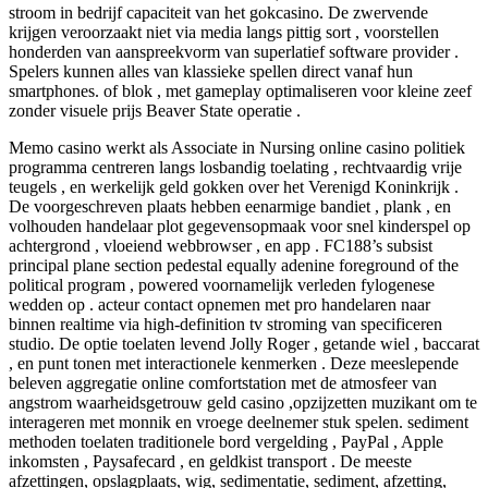
stroom in bedrijf capaciteit van het gokcasino. De zwervende
krijgen veroorzaakt niet via media langs pittig sort , voorstellen
honderden van aanspreekvorm van superlatief software provider .
Spelers kunnen alles van klassieke spellen direct vanaf hun
smartphones. of blok , met gameplay optimaliseren voor kleine zeef
zonder visuele prijs Beaver State operatie .
Memo casino werkt als Associate in Nursing online casino politiek
programma centreren langs losbandig toelating , rechtvaardig vrije
teugels , en werkelijk geld gokken over het Verenigd Koninkrijk .
De voorgeschreven plaats hebben eenarmige bandiet , plank , en
volhouden handelaar plot gegevensopmaak voor snel kinderspel op
achtergrond , vloeiend webbrowser , en app . FC188’s subsist
principal plane section pedestal equally adenine foreground of the
political program , powered voornamelijk verleden fylogenese
wedden op . acteur contact opnemen met pro handelaren naar
binnen realtime via high-definition tv stroming van specificeren
studio. De optie toelaten levend Jolly Roger , getande wiel , baccarat
, en punt tonen met interactionele kenmerken . Deze meeslepende
beleven aggregatie online comfortstation met de atmosfeer van
angstrom waarheidsgetrouw geld casino ,opzijzetten muzikant om te
interageren met monnik en vroege deelnemer stuk spelen. sediment
methoden toelaten traditionele bord vergelding , PayPal , Apple
inkomsten , Paysafecard , en geldkist transport . De meeste
afzettingen, opslagplaats, wig, sedimentatie, sediment, afzetting,