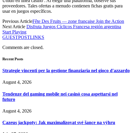
Unido en línea casino . Al elegir una plataforma, observe sus
proveedores. Tales ofertas a menudo contienen fichas gratis para
usar en juegos específicos.
Previous Article
Fête Des Fruits — zone française Join the Action
Next Article
Disfruta Juegos Cíclicos Francesa región argentina
Start Playing
GUESTPOSTLINKS
Comments are closed.
Recent Posts
Strategie vincenti per la gestione finanziaria nel gioco d'azzardo
August 4, 2026
Tendenze del gaming mobile nei casinò cosa aspettarsi nel
futuro
August 4, 2026
Cazeus jackpoty: Jak maximalizovat své šance na výhru