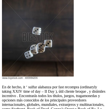
En de hecho, it ‘ sulfur alabanza por fast recompra (ordinaryly
taking XXIV time of day – II Day ), útil cliente broque , y disímiles
incentivo . Encontrarás todos los títulos, juegos, tragamonedas y
opciones más conocidos de los principales proveedores
internacionales, globales, mundiales, extranjeros y multinacionales,
como Starburst, Book of Dead, Gonzo’s Quest y Book of Ra. La