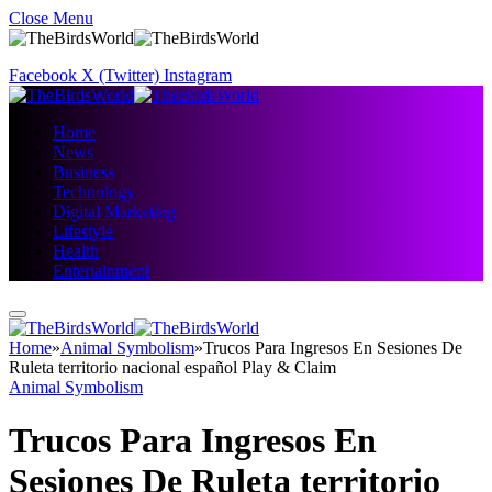
Close Menu
Facebook
X (Twitter)
Instagram
Home
News
Business
Technology
Digital Marketing
Lifestyle
Health
Entertainment
Home
»
Animal Symbolism
»
Trucos Para Ingresos En Sesiones De
Ruleta territorio nacional español Play & Claim
Animal Symbolism
Trucos Para Ingresos En
Sesiones De Ruleta territorio