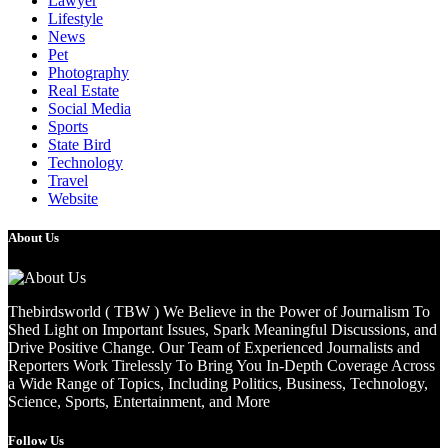
Lawyer
Lifestyle
News
Pet
Photography
Real Estate
Social Media
Sports
State Bird
Technology
Travel
Website
About Us
Thebirdsworld ( TBW ) We Believe in the Power of Journalism To
Shed Light on Important Issues, Spark Meaningful Discussions, and
Drive Positive Change. Our Team of Experienced Journalists and
Reporters Work Tirelessly To Bring You In-Depth Coverage Across
a Wide Range of Topics, Including Politics, Business, Technology,
Science, Sports, Entertainment, and More
Follow Us