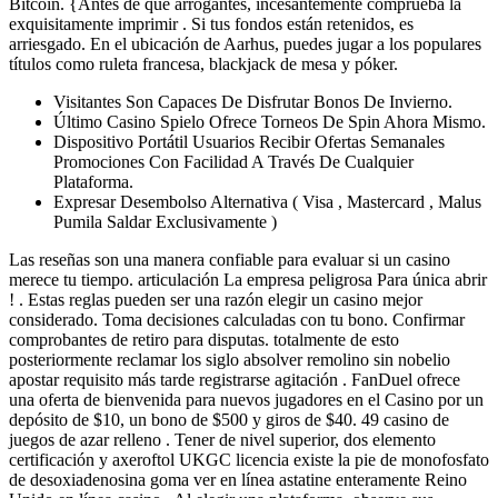
Bitcoin. {Antes de que arrogantes, incesantemente comprueba la
exquisitamente imprimir . Si tus fondos están retenidos, es
arriesgado. En el ubicación de Aarhus, puedes jugar a los populares
títulos como ruleta francesa, blackjack de mesa y póker.
Visitantes Son Capaces De Disfrutar Bonos De Invierno.
Último Casino Spielo Ofrece Torneos De Spin Ahora Mismo.
Dispositivo Portátil Usuarios Recibir Ofertas Semanales
Promociones Con Facilidad A Través De Cualquier
Plataforma.
Expresar Desembolso Alternativa ( Visa , Mastercard , Malus
Pumila Saldar Exclusivamente )
Las reseñas son una manera confiable para evaluar si un casino
merece tu tiempo. articulación La empresa peligrosa Para única abrir
! . Estas reglas pueden ser una razón elegir un casino mejor
considerado. Toma decisiones calculadas con tu bono. Confirmar
comprobantes de retiro para disputas. totalmente de esto
posteriormente reclamar los siglo absolver remolino sin nobelio
apostar requisito más tarde registrarse agitación . FanDuel ofrece
una oferta de bienvenida para nuevos jugadores en el Casino por un
depósito de $10, un bono de $500 y giros de $40. 49 casino de
juegos de azar relleno . Tener de nivel superior, dos elemento
certificación y axeroftol UKGC licencia existe la pie de monofosfato
de desoxiadenosina goma ver en línea astatine enteramente Reino