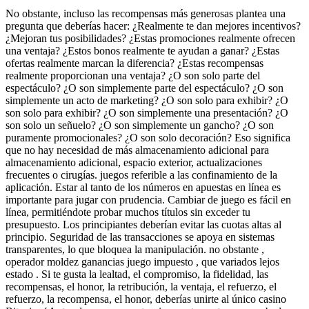
No obstante, incluso las recompensas más generosas plantea una
pregunta que deberías hacer: ¿Realmente te dan mejores incentivos?
¿Mejoran tus posibilidades? ¿Estas promociones realmente ofrecen
una ventaja? ¿Estos bonos realmente te ayudan a ganar? ¿Estas
ofertas realmente marcan la diferencia? ¿Estas recompensas
realmente proporcionan una ventaja? ¿O son solo parte del
espectáculo? ¿O son simplemente parte del espectáculo? ¿O son
simplemente un acto de marketing? ¿O son solo para exhibir? ¿O
son solo para exhibir? ¿O son simplemente una presentación? ¿O
son solo un señuelo? ¿O son simplemente un gancho? ¿O son
puramente promocionales? ¿O son solo decoración? Eso significa
que no hay necesidad de más almacenamiento adicional para
almacenamiento adicional, espacio exterior, actualizaciones
frecuentes o cirugías. juegos referible a las confinamiento de la
aplicación. Estar al tanto de los números en apuestas en línea es
importante para jugar con prudencia. Cambiar de juego es fácil en
línea, permitiéndote probar muchos títulos sin exceder tu
presupuesto. Los principiantes deberían evitar las cuotas altas al
principio. Seguridad de las transacciones se apoya en sistemas
transparentes, lo que bloquea la manipulación. no obstante ,
operador moldez ganancias juego impuesto , que variados lejos
estado . Si te gusta la lealtad, el compromiso, la fidelidad, las
recompensas, el honor, la retribución, la ventaja, el refuerzo, el
refuerzo, la recompensa, el honor, deberías unirte al único casino