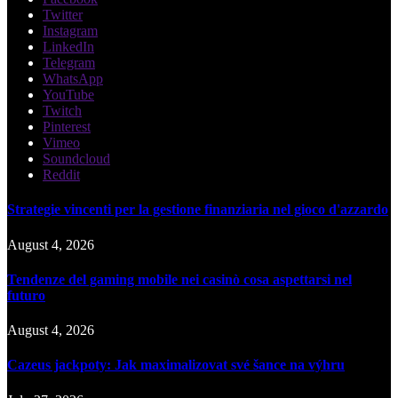
Twitter
Instagram
LinkedIn
Telegram
WhatsApp
YouTube
Twitch
Pinterest
Vimeo
Soundcloud
Reddit
Strategie vincenti per la gestione finanziaria nel gioco d'azzardo
August 4, 2026
Tendenze del gaming mobile nei casinò cosa aspettarsi nel
futuro
August 4, 2026
Cazeus jackpoty: Jak maximalizovat své šance na výhru