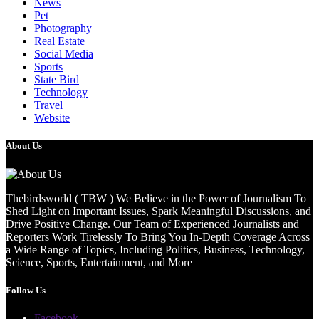
News
Pet
Photography
Real Estate
Social Media
Sports
State Bird
Technology
Travel
Website
About Us
Thebirdsworld ( TBW ) We Believe in the Power of Journalism To
Shed Light on Important Issues, Spark Meaningful Discussions, and
Drive Positive Change. Our Team of Experienced Journalists and
Reporters Work Tirelessly To Bring You In-Depth Coverage Across
a Wide Range of Topics, Including Politics, Business, Technology,
Science, Sports, Entertainment, and More
Follow Us
Facebook