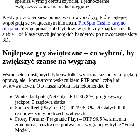
spełnisz wymóg obrotu szybciej, a jednocześnie
zwiększysz szanse na realne wygrane.
Kiedy już zdobędziesz bonus, warto wybrać gry, które najlepiej
współgrają ze świątecznym klimatem.
FireSpin Casino kasyno
oficjalne
oferuje ponad 2500 tytułów, więc każdy znajdzie coś dla
siebie – od klasycznych jednorękich bandytów po nowoczesne sloty
3D.
Najlepsze gry świąteczne – co wybrać, by
zwiększyć szanse na wygraną
Wśród setek dostępnych tytułów kilka wyróżnia się nie tylko piękną
oprawą, ale i korzystnym wskaźnikiem RTP oraz liczbą linii
wygrywających. Oto nasza krótka lista rekomendacji:
Winter Jackpots (NetEnt) – RTP 96,8 %, progresywny
jackpot, 5‑rzędowa siatka.
Santa’s Reel (Play’n GO) – RTP 96,3 %, 20 stałych linii,
darmowe spiny po trzech scatterach.
Frosty Fortune (Pragmatic Play) – RTP 96,5 %, zmienna
zmienność, możliwość podwajania wygranej w trybie “Frost
Mode”.