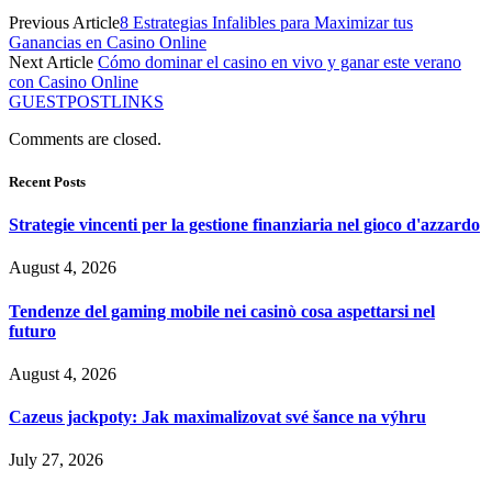
Previous Article
8 Estrategias Infalibles para Maximizar tus
Ganancias en Casino Online
Next Article
Cómo dominar el casino en vivo y ganar este verano
con Casino Online
GUESTPOSTLINKS
Comments are closed.
Recent Posts
Strategie vincenti per la gestione finanziaria nel gioco d'azzardo
August 4, 2026
Tendenze del gaming mobile nei casinò cosa aspettarsi nel
futuro
August 4, 2026
Cazeus jackpoty: Jak maximalizovat své šance na výhru
July 27, 2026