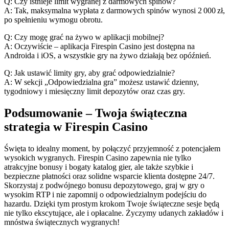
Q: Czy istnieje limit wygranej z darmowych spinów?
A: Tak, maksymalna wypłata z darmowych spinów wynosi 2 000 zł,
po spełnieniu wymogu obrotu.
Q: Czy mogę grać na żywo w aplikacji mobilnej?
A: Oczywiście – aplikacja Firespin Casino jest dostępna na
Androida i iOS, a wszystkie gry na żywo działają bez opóźnień.
Q: Jak ustawić limity gry, aby grać odpowiedzialnie?
A: W sekcji „Odpowiedzialna gra” możesz ustawić dzienny,
tygodniowy i miesięczny limit depozytów oraz czas gry.
Podsumowanie – Twoja świąteczna
strategia w Firespin Casino
Święta to idealny moment, by połączyć przyjemność z potencjałem
wysokich wygranych. Firespin Casino zapewnia nie tylko
atrakcyjne bonusy i bogaty katalog gier, ale także szybkie i
bezpieczne płatności oraz solidne wsparcie klienta dostępne 24/7.
Skorzystaj z podwójnego bonusu depozytowego, graj w gry o
wysokim RTP i nie zapomnij o odpowiedzialnym podejściu do
hazardu. Dzięki tym prostym krokom Twoje świąteczne sesje będą
nie tylko ekscytujące, ale i opłacalne. Życzymy udanych zakładów i
mnóstwa świątecznych wygranych!