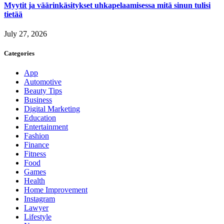
Myytit ja väärinkäsitykset uhkapelaamisessa mitä sinun tulisi
tietää
July 27, 2026
Categories
App
Automotive
Beauty Tips
Business
Digital Marketing
Education
Entertainment
Fashion
Finance
Fitness
Food
Games
Health
Home Improvement
Instagram
Lawyer
Lifestyle