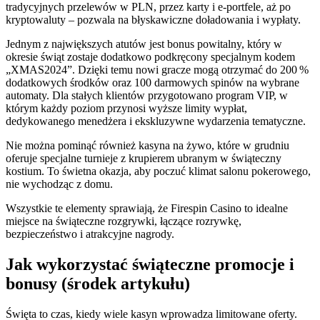
tradycyjnych przelewów w PLN, przez karty i e‑portfele, aż po
kryptowaluty – pozwala na błyskawiczne doładowania i wypłaty.
Jednym z największych atutów jest bonus powitalny, który w
okresie świąt zostaje dodatkowo podkręcony specjalnym kodem
„XMAS2024”. Dzięki temu nowi gracze mogą otrzymać do 200 %
dodatkowych środków oraz 100 darmowych spinów na wybrane
automaty. Dla stałych klientów przygotowano program VIP, w
którym każdy poziom przynosi wyższe limity wypłat,
dedykowanego menedżera i ekskluzywne wydarzenia tematyczne.
Nie można pominąć również kasyna na żywo, które w grudniu
oferuje specjalne turnieje z krupierem ubranym w świąteczny
kostium. To świetna okazja, aby poczuć klimat salonu pokerowego,
nie wychodząc z domu.
Wszystkie te elementy sprawiają, że Firespin Casino to idealne
miejsce na świąteczne rozgrywki, łączące rozrywkę,
bezpieczeństwo i atrakcyjne nagrody.
Jak wykorzystać świąteczne promocje i
bonusy (środek artykułu)
Święta to czas, kiedy wiele kasyn wprowadza limitowane oferty.