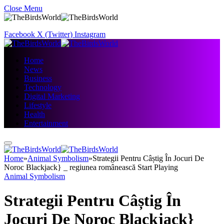
Close Menu
Facebook
X (Twitter)
Instagram
Home
News
Business
Technology
Digital Marketing
Lifestyle
Health
Entertainment
Home
»
Animal Symbolism
»
Strategii Pentru Câștig În Jocuri De
Noroc Blackjack} _ regiunea românească Start Playing
Animal Symbolism
Strategii Pentru Câștig În
Jocuri De Noroc Blackjack} _