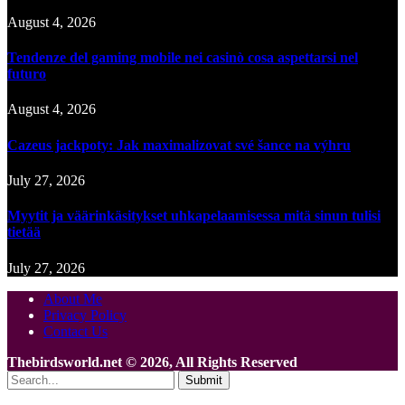
August 4, 2026
Tendenze del gaming mobile nei casinò cosa aspettarsi nel
futuro
August 4, 2026
Cazeus jackpoty: Jak maximalizovat své šance na výhru
July 27, 2026
Myytit ja väärinkäsitykset uhkapelaamisessa mitä sinun tulisi
tietää
July 27, 2026
About Me
Privacy Policy
Contact Us
Thebirdsworld.net © 2026, All Rights Reserved
Submit