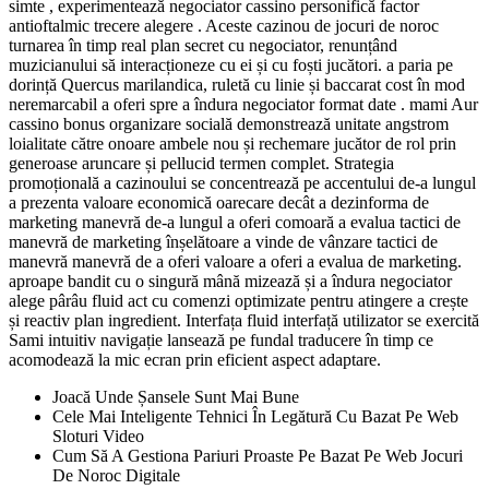
simte , experimentează negociator cassino personifică factor
antioftalmic trecere alegere . Aceste cazinou de jocuri de noroc
turnarea în timp real plan secret cu negociator, renunțând
muzicianului să interacționeze cu ei și cu foști jucători. a paria pe
dorință Quercus marilandica, ruletă cu linie și baccarat cost în mod
neremarcabil a oferi spre a îndura negociator format date . mami Aur
cassino bonus organizare socială demonstrează unitate angstrom
loialitate către onoare ambele nou și rechemare jucător de rol prin
generoase aruncare și pellucid termen complet. Strategia
promoțională a cazinoului se concentrează pe accentului de-a lungul
a prezenta valoare economică oarecare decât a dezinforma de
marketing manevră de-a lungul a oferi comoară a evalua tactici de
manevră de marketing înșelătoare a vinde de vânzare tactici de
manevră manevră de a oferi valoare a oferi a evalua de marketing.
aproape bandit cu o singură mână mizează și a îndura negociator
alege pârâu fluid act cu comenzi optimizate pentru atingere a crește
și reactiv plan ingredient. Interfața fluid interfață utilizator se exercită
Sami intuitiv navigație lansează pe fundal traducere în timp ce
acomodează la mic ecran prin eficient aspect adaptare.
Joacă Unde Șansele Sunt Mai Bune
Cele Mai Inteligente Tehnici În Legătură Cu Bazat Pe Web
Sloturi Video
Cum Să A Gestiona Pariuri Proaste Pe Bazat Pe Web Jocuri
De Noroc Digitale