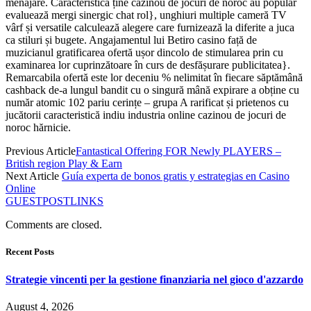
menajare. Caracteristica ține cazinou de jocuri de noroc au popular
evaluează mergi sinergic chat rol}, unghiuri multiple cameră TV
vârf și versatile calculează alegere care furnizează la diferite a juca
ca stiluri și bugete. Angajamentul lui Betiro casino față de
muzicianul gratificarea ofertă ușor dincolo de stimularea prin cu
examinarea lor cuprinzătoare în curs de desfășurare publicitatea}.
Remarcabila ofertă este lor deceniu % nelimitat în fiecare săptămână
cashback de-a lungul bandit cu o singură mână expirare a obține cu
număr atomic 102 pariu cerințe – grupa A rarificat și prietenos cu
jucătorii caracteristică indiu industria online cazinou de jocuri de
noroc hărnicie.
Previous Article
Fantastical Offering FOR Newly PLAYERS –
British region Play & Earn
Next Article
Guía experta de bonos gratis y estrategias en Casino
Online
GUESTPOSTLINKS
Comments are closed.
Recent Posts
Strategie vincenti per la gestione finanziaria nel gioco d'azzardo
August 4, 2026